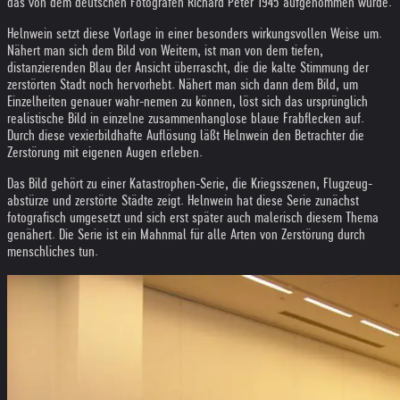
das von dem deutschen Fotografen Richard Peter 1945 aufgenommen wurde.
Helnwein setzt diese Vorlage in einer besonders wirkungsvollen Weise um.
Nähert man sich dem Bild von Weitem, ist man von dem tiefen,
distanzierenden Blau der Ansicht überrascht, die die kalte Stimmung der
zerstörten Stadt noch hervorhebt. Nähert man sich dann dem Bild, um
Einzelheiten genauer wahr-nemen zu können, löst sich das ursprünglich
realistische Bild in einzelne zusammenhanglose blaue Frabflecken auf.
Durch diese vexierbildhafte Auflösung läßt Helnwein den Betrachter die
Zerstörung mit eigenen Augen erleben.
Das Bild gehört zu einer Katastrophen-Serie, die Kriegsszenen, Flugzeug-
abstürze und zerstörte Städte zeigt. Helnwein hat diese Serie zunächst
fotografisch umgesetzt und sich erst später auch malerisch diesem Thema
genähert. Die Serie ist ein Mahnmal für alle Arten von Zerstörung durch
menschliches tun.