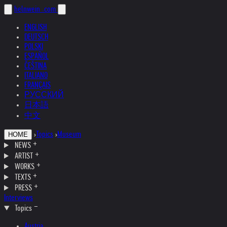
helnwein
.com
ENGLISH
DEUTSCH
POLSKI
ESPAÑOL
ČEŠTINA
ITALIANO
FRANÇAIS
РУССКИЙ
日本語
中文
›
Topics
›
Museum
HOME
NEWS
ARTIST
WORKS
TEXTS
PRESS
Interviews
Topics
Austria