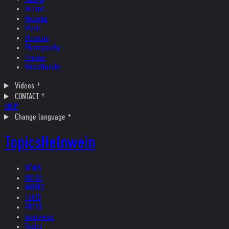
Ireland
Helvetia
Music
Museum
Photography
Theater
Kristallnacht
Videos
CONTACT
SHOP
Change language
Topics
Helnwein
NEWS
ARTIST
WORKS
TEXTS
PRESS
Interviews
Topics