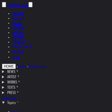
helnwein
.com
ENGLISH
DEUTSCH
POLSKI
ESPAÑOL
ČEŠTINA
ITALIANO
FRANÇAIS
РУССКИЙ
日本語
中文
›
Topics
›
Kristallnacht
HOME
NEWS
ARTIST
WORKS
TEXTS
PRESS
Interviews
Topics
Austria