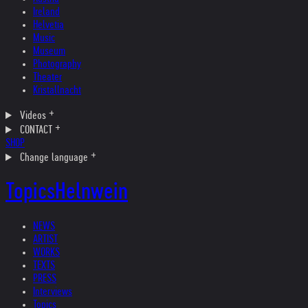
Ireland
Helvetia
Music
Museum
Photography
Theater
Kristallnacht
Videos
CONTACT
SHOP
Change language
Topics
Helnwein
NEWS
ARTIST
WORKS
TEXTS
PRESS
Interviews
Topics