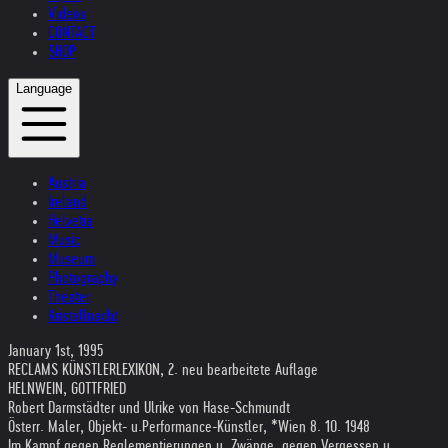
Videos
CONTACT
SHOP
Language
Austria
Ireland
Helvetia
Music
Museum
Photography
Theater
Kristallnacht
January 1st, 1995
RECLAMS KÜNSTLERLEXIKON, 2. neu bearbeitete Auflage
HELNWEIN, GOTTFRIED
Robert Darmstädter und Ulrike von Hase-Schmundt
Österr. Maler, Objekt- u.Performance-Künstler, *Wien 8. 10. 1948
Im Kampf gegen Reglementierungen u. Zwänge, gegen Vergessen u.