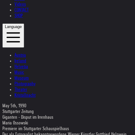
Videos
CONTACT
SHOP
Language
Austria
Ireland
Helvetia
Music
Museum
Photography
Theater
Kristallnacht
May 5th, 1990
Stuttgarter Zeitung
Giganten - Disput im Irrenhaus
Maria Ossowski
Premiere im Stuttgarter Schauspielhaus
Der als Fotorealist bekanntgewordene Wiener Künstler Gottfried Helnwein