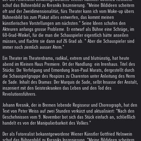
schuf das Bühnenbild zu Kresniks Inszenierung. "Meine Bildideen scheitern
oft and der Zweidimensionalität, fürs Theater kann ich vom Make-up übers
Bühnenbild bis zum Plakat alles entwerfen, das kommt meinen
künstlerischen Vorstellungen am nächsten." Seine Ideen schufen den
Akteuren anfangs grosse Probleme. Er entwarf als Bühne eine Schräge, im
60-Grad-Winkel, für die man die Schauspieler eigentlich hätte anseilen
müssen, und flachte sie dann auf 26 Grad ab. " Aber die Schauspieler sind
immer noch ziemlich ausser Atem."
Ein Theater im Theaterdrama, radikal, extrem und blutrünstig, hat heute
abend im Kleinen Haus Premiere. Ort der Handlung: ein Irrenhaus. Titel des
Stücks: Die Verfolgung und Ermordung Jean-Paul Marats, dergestellt durch
die Schauspielgruppe des Hospizes zu Charenton unter Anleitung des Herrn
de Sade. Inhalt des Dramas: Der Marquis de Sade, selbt Insasse der Anstalt,
inszeniert mit den Geisteskranken das Leben und den Tod des
Revolutionsführers.
Johann Kresnik, der in Bremen lebende Regisseur und Choreograph, hat den
Text von Peter Weiss auf zwei Stunden verkürzt und aktualisiert: "Nach den
Geschehnissen vom 9. November bot sich das Stück einfach an, schließlich
handelt es von der Manipulierbarkeit des Volkes."
Der als Fotorealist bekanntgewordene Wiener Künstler Gottfried Helnwein
schuf das Bühnenbild zu Kresniks Inszenierung. "Meine Bildideen scheitern