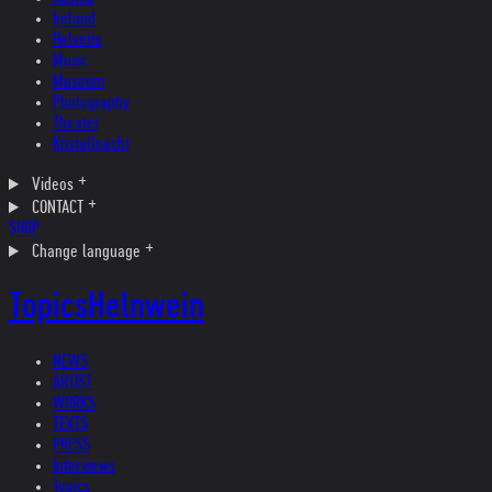
Ireland
Helvetia
Music
Museum
Photography
Theater
Kristallnacht
Videos
CONTACT
SHOP
Change language
Topics
Helnwein
NEWS
ARTIST
WORKS
TEXTS
PRESS
Interviews
Topics