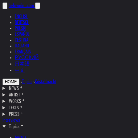
helnwein
.com
ENGLISH
DEUTSCH
POLSKI
ESPAÑOL
ČEŠTINA
ITALIANO
FRANÇAIS
РУССКИЙ
日本語
中文
›
Topics
›
Kristallnacht
HOME
NEWS
ARTIST
WORKS
TEXTS
PRESS
Interviews
Topics
Austria