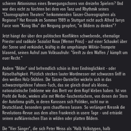
schieren Aktionismus eines Bewegungschores von dreizehn Spielern? Und
war dies nicht zu fürchten bei dem von Tanz und Rhythmik seines
"Choreographen Theaters" herkommenden Tänzer-Choreographen als
Regiseur? Hat Kresnik im Sommer 1989 in Stuttgart nicht auch Alfred Jarrys
Farce vom "König Ubu" der Neigung geopfert, "in Bildern zu denken"?
Jetzt hängt der über den politischen Konflikten schwebende, ehemalige
Priester und radikale Sozialist Roux (Werner Prinz) - auf einer Schaukel über
der Szene und verkündet, kräftig in die umgehängte Militär-Trompete
blasend, seinen Aufruf zum Volksaufruhr: "Greift zu den Waffen / kämpft um
euer Recht."
Andere "Bilder" sind befremdlich schön in ihrer Eindringlichkeit - oder
Rätselhaftigkeit. Plötzlich stecken lauter Mordmesser mit schwarzen Griff in
den weißen Holz-Stühlen. Die Tänzer-Darsteller wickeln sich in das
schwarzrotgoldene Fahnen-Tuch, das sie gleich drauf als kleine,
nationalistische Embleme wie das Brett vor dem Kopf kleben haben. Ist von
Profit die Rede, winken alle mit Werbe-Taschentüchern, von denen der Stern
der Autofirma grüßt, in deren Karossen sich Politiker, nicht nur in
Deutschland, besonders gern chauffieren lassen. So verlängert Kresnik die
Revolutions-Revue aus dem alten Frankreich in usere Tage - und ertränkt
seinen aufklärerischen Elan in wilden oder platten Bildern.
Die "Vier Sänger", die sich Peter Weiss als "Halb Volkstypen, halb