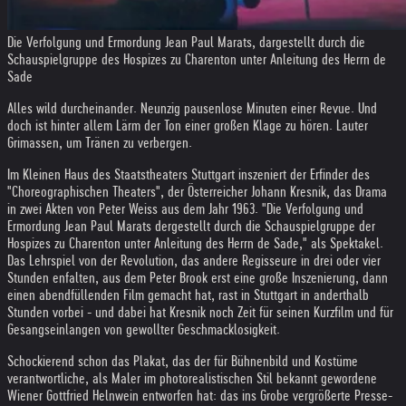
Die Verfolgung und Ermordung Jean Paul Marats, dargestellt durch die
Schauspielgruppe des Hospizes zu Charenton unter Anleitung des Herrn de
Sade
Alles wild durcheinander. Neunzig pausenlose Minuten einer Revue. Und
doch ist hinter allem Lärm der Ton einer großen Klage zu hören. Lauter
Grimassen, um Tränen zu verbergen.
Im Kleinen Haus des Staatstheaters Stuttgart inszeniert der Erfinder des
"Choreographischen Theaters", der Österreicher Johann Kresnik, das Drama
in zwei Akten von Peter Weiss aus dem Jahr 1963. "Die Verfolgung und
Ermordung Jean Paul Marats dergestellt durch die Schauspielgruppe der
Hospizes zu Charenton unter Anleitung des Herrn de Sade," als Spektakel.
Das Lehrspiel von der Revolution, das andere Regisseure in drei oder vier
Stunden enfalten, aus dem Peter Brook erst eine große Inszenierung, dann
einen abendfüllenden Film gemacht hat, rast in Stuttgart in anderthalb
Stunden vorbei - und dabei hat Kresnik noch Zeit für seinen Kurzfilm und für
Gesangseinlangen von gewollter Geschmacklosigkeit.
Schockierend schon das Plakat, das der für Bühnenbild und Kostüme
verantwortliche, als Maler im photorealistischen Stil bekannt gewordene
Wiener Gottfried Helnwein entworfen hat: das ins Grobe vergrößerte Presse-