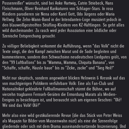
Possenreißer" wünscht, sind bei Anke Hartwig, Catrin Striebeck, Hans
Fleischmann, Oliver Reinhard Karikaturen von Schlager-Stars. In rosa
Kleidern parodieren sie Nena oder Karel Gott, Udo Jürgens oder Maria
Hellwig. Die Zehn-Mann-Band in der Intendanten-Loge musiziert jedoch in
den blauweißgestreiften Sträfling-Kleidern von KZ-Häftlingen. So geht alles
wild durcheinander. Zu rasch wird jeder Assoziation eine bildliche oder
Szenische Entsprechung gesucht.
Zu völliger Beliebigkeit verkommt die Aufführung, wenn "das Volk" nicht die
Texte singt, die den Kampf zwischen Marat und de Sade begleiten und
kommentieren, sondern den Schwachsinn neudeutschen Liedgutes grölt, von
den "99 Luftballons" bis zu "Mamma, Mamma, Chiquita Banana", von
"Schaffe, schaffe, Häusle baue" bis zu "Zicke, zacke" und "Sieg Heil!"
Nicht nur skeptisch, sondern angewidert blicken Helnwein & Kresnik auf das
von machtgierigen Politikern verführbare Volk: Eine als Fan-Club und
Nationaltrikot gekleidete Fußballmannschaft stürmt die Bühne, wo auf
vierzehn tragbaren Fernseh-Geräten die Ermordung Marats als Medien-
Ereignis zu besichtigen ist, und berauscht sich am eigenen Geschrei: "Olé!
Wir sind das Volk! Olé!"
Mehr also eine wild gestikulierende Revue (die das Stück von Peter Weiss
als Magazin für Bilder vom Massenwahn nüzt) als eine die Szenenfolge
gliedernde oder sich mit dem Drama auseinandersetzende Inszenierung. Und