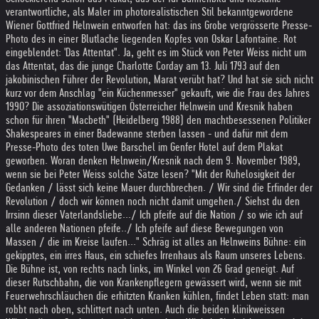
verantwortliche, als Maler im photorealistischen Stil bekanntgewordene
Wiener Gottfried Helnwein entworfen hat: das ins Grobe vergrösserte Presse-
Photo des in einer Blutlache liegenden Kopfes von Oskar Lafontaine. Rot
eingeblendet: 'Das Attentat". Ja, geht es im Stück von Peter Weiss nicht um
das Attentat, das die junge Charlotte Corday am 13. Juli 1793 auf den
jakobinischen Führer der Revolution, Marat verübt hat? Und hat sie sich nicht
kurz vor dem Anschlag "ein Küchenmesser" gekauft, wie die Frau des Jahres
1990? Die assoziationswütigen Österreicher Helnwein und Kresnik haben
schon für ihren "Macbeth" (Heidelberg 1988) den machtbesessenen Politiker
Shakespeares in einer Badewanne sterben lassen - und dafür mit dem
Presse-Photo des toten Uwe Barschel im Genfer Hotel auf dem Plakat
geworben. Woran denken Helnwein/Kresnik nach dem 9. November 1989,
wenn sie bei Peter Weiss solche Sätze lesen? "Mit der Ruhelosigkeit der
Gedanken / lässt sich keine Mauer durchbrechen. / Wir sind die Erfinder der
Revolution / doch wir können noch nicht damit umgehen./ Siehst du den
Irrsinn dieser Vaterlandsliebe.../ Ich pfeife auf die Nation / so wie ich auf
alle anderen Nationen pfeife../ Ich pfeife auf diese Bewegungen von
Massen / die im Kreise laufen..." Schräg ist alles an Helnweins Bühne: ein
gekipptes, ein irres Haus, ein schiefes Irrenhaus als Raum unseres Lebens.
Die Bühne ist, von rechts nach links, im Winkel von 26 Grad geneigt. Auf
dieser Rutschbahn, die von Krankenpflegern gewässert wird, wenn sie mit
Feuerwehrschläuchen die erhitzten Kranken kühlen, findet Leben statt: man
robbt nach oben, schlittert nach unten. Auch die beiden klinikweissen