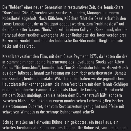
Die "Helden" einer neuen Generation in restaurativer Zeit, die Tennis-Stars
"Boris" und "Steffi", werden von Familie, Freunden, Managern in einem
Nobelhotel abgeholt. Nach Küßchen, Küßchen fährt die Gesellschaft in den
Luxus-Limousinen, die in Stuttgart gebaut werden, zum "Frühlingsfest" auf
dem Canstatter Wasen. "Boris" pinkelt in einen Gully am Rasenrand, ehe die
Party auf dem Friedhof weitergeht. An der Grabplatte der Toten werden drei
Kerzen entzündet - und ehe der höhnische Kurzfilm endet, fliegt eine rote
Nelke auf das Grab,
Kresnik travestiert den Film, mit dem Claus Peymann 1975, da lebten die drei
in Stammheim noch, seine Inszenierung des Revolutions-Stücks von Albert
Camus "Die Gerechten", beendet hat: Eine Straßenbahn fuhr zu Mozert-Musik
aus dem Talkessel hinauf zur Festung mit dem Hochsicherheitstrakt. Damals
ein Skandal, heute ein brutaler Witz. Immerhin haben wir die jugendlichen
Hauptdarsteller kennengelernt, die ihren Vorbildern mit dem Tennis-Schläger
erstaunlich ähneln: Yvonne Devrient als Charlotte Corday, die Marat nicht
mit dem Dolch umbringt, den sie neben dem Blumenstrauß hält, sondern
zwischen bloßen Schenkeln in einem mörderischen Liebesakt; Ben Becker
als erotomaner Duperret, der vom Revoluzzertum genug hat und Pfeile mit
schwarzen Wimpeln in die schräge Bühnenwand schießt.
Schräg ist alles an Helnweins Bühne: ein gekipptes, ein irres Haus, ein
schiefes Irrenhaus als Raum unseres Lebens. Die Bühne ist, von rechts nach