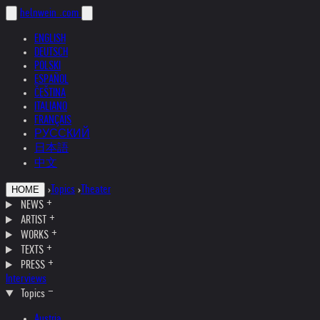
helnwein
.com
ENGLISH
DEUTSCH
POLSKI
ESPAÑOL
ČEŠTINA
ITALIANO
FRANÇAIS
РУССКИЙ
日本語
中文
›
Topics
›
Theater
HOME
NEWS
ARTIST
WORKS
TEXTS
PRESS
Interviews
Topics
Austria