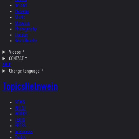
Ireland
Helvetia
Music
Museum
Photography
Theater
Kristallnacht
Videos
CONTACT
SHOP
Change language
Topics
Helnwein
NEWS
ARTIST
WORKS
TEXTS
PRESS
Interviews
Topics