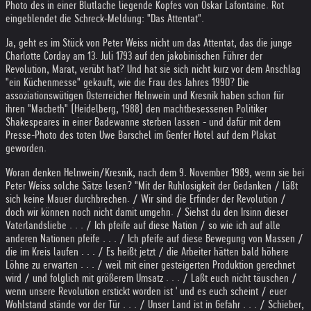
Photo des in einer Blutlache liegende Kopfes von Oskar Lafontaine. Rot
eingeblendet die Schreck-Meldung: "Das Attentat".
Ja, geht es im Stück von Peter Weiss nicht um das Attentat, das die junge
Charlotte Corday am 13. Juli 1793 auf den jakobinischen Führer der
Revolution, Marat, verübt hat? Und hat sie sich nicht kurz vor dem Anschlag
"ein Küchenmesse" gekauft, wie die Frau des Jahres 1990? Die
assoziationswütigen Österreicher Helnwein und Kresnik haben schon für
ihren "Macbeth" (Heidelberg, 1988) den machtbesessenen Politiker
Shakespeares in einer Badewanne sterben lassen - und dafür mit dem
Presse-Photo des toten Uwe Barschel im Genfer Hotel auf dem Plakat
geworden.
Woran denken Helnwein/Kresnik, nach dem 9. November 1989, wenn sie bei
Peter Weiss solche Sätze lesen? "Mit der Ruhlosigkeit der Gedanken / läßt
sich keine Mauer durchbrechen. / Wir sind die Erfinder der Revolution /
doch wir können noch nicht damit umgehn. / Siehst du den Irsinn dieser
Vaterlandsliebe . . . / Ich pfeife auf diese Nation / so wie ich auf alle
anderen Nationen pfeife . . . / Ich pfeife auf diese Bewegung von Massen /
die im Kreis laufen . . . / Es heißt jetzt / die Arbeiter hätten bald höhere
Löhne zu erwarten . . . / weil mit einer gesteigerten Produktion gerechnet
wird / und folglich mit größerem Umsatz . . . / Laßt euch nicht täuschen /
wenn unsere Revolution erstickt worden ist ' und es euch scheint / euer
Wohlstand stände vor der Tür . . . / Unser Land ist in Gefahr . . . / Schieber,