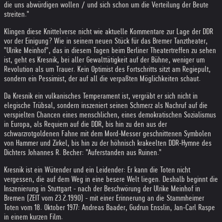
die uns abwürdigen wollen / und sich schon um die Verteilung der Beute
streiten."
Klingen diese Knittelverse nicht wie aktuelle Kommentare zur Lage der DDR
vor der Einigung? Wie in seinem neuen Stück für das Bremer Tanztheater,
"Ulrike Meinhof", das in diesem Tagen beim Berliner Theatertreffen zu sehen
ist, geht es Kresnik, bei aller Gewalttätigkeit auf der Bühne, weniger um
Revolution als um Trauer. Kein Optimist des Fortschritts sitzt am Regiepult,
sondern ein Pessimist, der auf all die verpaßten Möglichkeiten schaut.
Da Kresnik ein vulkanisches Temperament ist, vergräbt er sich nicht in
elegische Trübsal, sondern inszeniert seinen Schmerz als Nachruf auf die
verspielten Chancen eines menschlichen, eines demokratischen Sozialismus
in Europa, als Requiem auf die DDR, bis hin zu den aus der
schwarzrotgoldenen Fahne mit dem Mord-Messer geschnittenen Symbolen
von Hammer und Zirkel, bis hin zu der höhnisch krakeelten DDR-Hymne des
Dichters Johannes R. Becher: "Auferstanden aus Ruinen."
Kresnik ist ein Wütender und ein Leidender: Er kann die Toten nicht
vergessen, die auf dem Weg in eine besere Welt liegen. Deshalb beginnt die
Inszenierung in Stuttgart - nach der Beschwörung der Ulrike Meinhof in
Bremen (ZEIT vom 23.2.1990) - mit einer Erinnerung an die Stammheimer
Toten vom 18. Oktober 1977: Andreas Baader, Gudrun Ensslin, Jan-Carl Raspe
in einem kurzen Film.