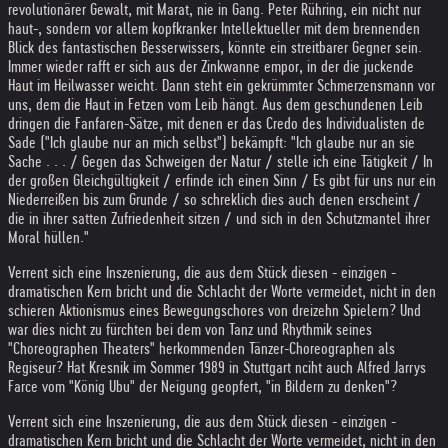
revolutionärer Gewalt, mit Marat, nie in Gang. Peter Rühring, ein nicht nur
haut-, sondern vor allem kopfkranker Intellektueller mit dem brennenden
Blick des fantastischen Besserwissers, könnte ein streitbarer Gegner sein.
Immer wieder rafft er sich aus der Zinkwanne empor, in der die juckende
Haut im Heilwasser weicht. Dann steht ein gekrümmter Schmerzensmann vor
uns, dem die Haut in Fetzen vom Leib hängt. Aus dem geschundenen Leib
dringen die Fanfaren-Sätze, mit denen er das Credo des Individualisten de
Sade ("Ich glaube nur an mich selbst") bekämpft: "Ich glaube nur an sie
Sache . . . / Gegen das Schweigen der Natur / stelle ich eine Tätigkeit / In
der großen Gleichgültigkeit / erfinde ich einen Sinn / Es gibt für uns nur ein
Niederreißen bis zum Grunde / so schreklich dies auch denen erscheint /
die in ihrer satten Zufriedenheit sitzen / und sich in den Schutzmantel ihrer
Moral hüllen."
Verrent sich eine Inszenierung, die aus dem Stück diesen - einzigen -
dramatischen Kern bricht und die Schlacht der Worte vermeidet, nicht in den
schieren Aktionismus eines Bewegungschores von dreizehn Spielern? Und
war dies nicht zu fürchten bei dem von Tanz und Rhythmik seines
"Choreographen Theaters" herkommenden Tänzer-Choreographen als
Regiseur? Hat Kresnik im Sommer 1989 in Stuttgart nciht auch Alfred Jarrys
Farce vom "König Ubu" der Neigung geopfert, "in Bildern zu denken"?
Verrent sich eine Inszenierung, die aus dem Stück diesen - einzigen -
dramatischen Kern bricht und die Schlacht der Worte vermeidet, nicht in den