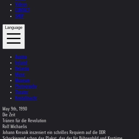
Videos
CONTACT
SHOP
Language
Austria
Ireland
Helvetia
Music
Museum
Photography
Theater
Kristallnacht
May 9th, 1990
Die Zeit
Tränen für die Revolution
Rolf Michaelis
Johann Kresnik inszeniert ein schrilles Requiem auf die DDR
Schockierend schon das Plakat, das der für Bühnenbild und Kostüme