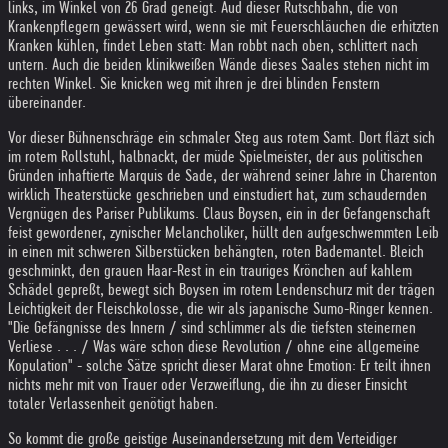
links, im Winkel von 26 Grad geneigt. Aud dieser Rutschbahn, die von
Krankenpflegern gewässert wird, wenn sie mit Feuerschläuchen die erhitzten
Kranken kühlen, findet Leben statt: Man robbt nach oben, schlittert nach
untern. Auch die beiden klinikweißen Wände dieses Saales stehen nicht im
rechten Winkel. Sie knicken weg mit ihren je drei blinden Fenstern
übereinander.
Vor dieser Bühnenschräge ein schmaler Steg aus rotem Samt. Dort fläzt sich
im rotem Rollstuhl, halbnackt, der müde Spielmeister, der aus politischen
Gründen inhaftierte Marquis de Sade, der während seiner Jahre in Charenton
wirklich Theaterstücke geschrieben und einstudiert hat, zum schaudernden
Vergnügen des Pariser Publikums. Claus Boysen, ein in der Gefangenschaft
feist gewordener, zynischer Melancholiker, hüllt den aufgeschwemmten Leib
in einen mit schweren Silberstücken behängten, roten Bademantel. Bleich
geschminkt, den grauen Haar-Rest in ein trauriges Krönchen auf kahlem
Schädel gepreßt, bewegt sich Boysen im rotem Lendenschurz mit der trägen
Leichtigkeit der Fleischkolosse, die wir als japanische Sumo-Ringer kennen.
"Die Gefängnisse des Innern / sind schlimmer als die tiefsten steinernen
Verliese . . . / Was wäre schon diese Revolution / ohne eine allgemeine
Kopulation" - solche Sätze spricht dieser Marat ohne Emotion: Er teilt ihnen
nichts mehr mit von Trauer oder Verzweiflung, die ihn zu dieser Einsicht
totaler Verlassenheit genötigt haben.
So kommt die große geistige Auseinandersetzung mit dem Verteidiger