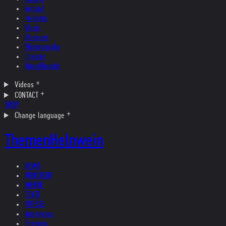
Ireland
Helvetia
Music
Museum
Photography
Theater
Kristallnacht
Videos
CONTACT
SHOP
Change language
Themen
Helnwein
NEWS
KÜNSTLER
WERKE
TEXTE
PRESSE
Interviews
Themen