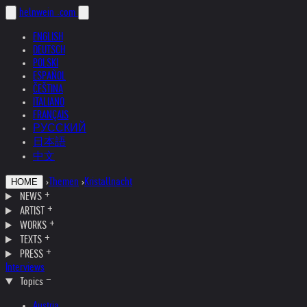
helnwein
.com
ENGLISH
DEUTSCH
POLSKI
ESPAÑOL
ČEŠTINA
ITALIANO
FRANÇAIS
РУССКИЙ
日本語
中文
›
Themen
›
Kristallnacht
HOME
NEWS
ARTIST
WORKS
TEXTS
PRESS
Interviews
Topics
Austria