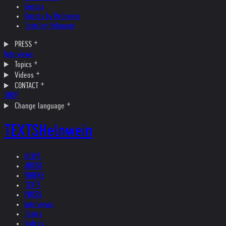
Quotes
Quotes by Helnwein
Texts by Helnwein
PRESS
Interviews
Topics
Videos
CONTACT
SHOP
Change language
TEXTS
Helnwein
NEWS
ARTIST
WORKS
TEXTS
PRESS
Interviews
Topics
Videos