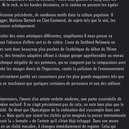
 Ni le rock, ni les bandes dessinées, ni le cinéma ne peuvent les égaler.
décennie précédente, de nombreux motifs dans la culture populaire. Il
agger, Marlene Dietrich ou Clint Eastwood, de sujets tels que le viol, les
énoncer artistiquement.
rcher des voies artistiques différentes, stupéfiantes Il nous prouve sa
n l'absence d'effets sert ici de critère. L'uvre de Gottfried Helnwein ne
toiles sont donc beaucoup plus proches de l'esthétique du début du 19ème
isques, des formules adaptées offrant à chaque groupe appréhensible au niveau
 technique inégalée de ses peintures, qui ne craignent pas la comparaison avec
re les visages divers de l'hypocrisie, contre la pollution de l'environnement
 précisément justifié ses couvertures pour les plus grands magazines tels que
les ne touchaient que quelques centaines de personnes et non des millions
mentaires, l'œuvre d'un artiste-vedette moderne, une partie essentielle de
omène exclusif. Il ne s'agit précisément pas de cela, on note bien plus que le
ité. On dirait que l'Apocalypse de la civilisation doit s'accomplir dans son
e ». Mais quels que soient les clichés qu'on imaginés la presse internationale
uvé la « formule » de l'artiste qu'il s'était déjà échappé. Dans son œuvre
r en un cliché macabre, il changea immédiatement de registre. Celui qui