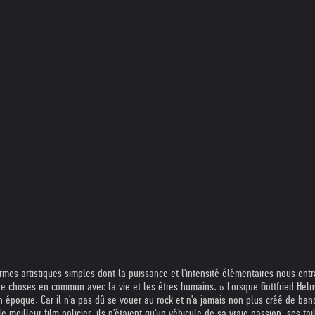
ormes artistiques simples dont la puissance et l'intensité élémentaires nous ent
e choses en commun avec la vie et les êtres humains. » Lorsque Gottfried Heln
n époque. Car il n'a pas dû se vouer au rock et n'a jamais non plus créé de band
meilleur film policier, ils n'étaient qu'un véhicule de sa vraie passion, ses toi