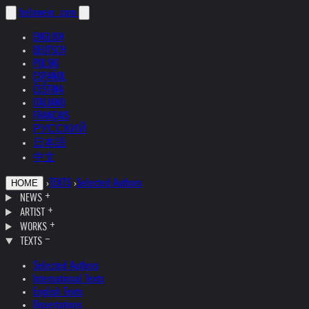
helnwein
.com
ENGLISH
DEUTSCH
POLSKI
ESPAÑOL
ČEŠTINA
ITALIANO
FRANÇAIS
РУССКИЙ
日本語
中文
›
TEXTS
›
Selected Authors
HOME
NEWS
ARTIST
WORKS
TEXTS
Selected Authors
International Texts
English Texts
Dissertations