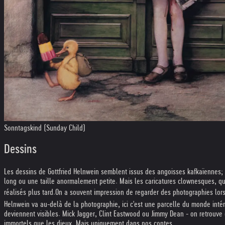
Sonntagskind (Sunday Child)
Dessins
Les dessins de Gottfried Helnwein semblent issus des angoisses kafkaïennes; i
long ou une taille anormalement petite. Mais les caricatures clownesques, qui
réalisés plus tard.
On a souvent impression de regarder des photographies lorsqu
Helnwein va au-delà de la photographie, ici c'est une parcelle du monde intéri
deviennent visibles. Mick Jagger, Clint Eastwood ou Jimmy Dean - on retrouve d
immortels que les dieux. Mais uniquement dans nos contes.