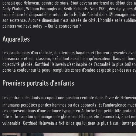
pensait que Helnwein, peintre de stars, était devenu inoffensif au début des a
Andy Warhol, William Burroughs ou Keith Richards. Vers 1985, des diptyques d
commémore le cinquantième retour de la Nuit de Cristal dans l'Allemagne naz
son existence. Aucune dimension n'est laissée de côté. L'horrible et le sublim
painters we have today. » Qui le contredirait ?
Aquarelles
Les cauchemars d'un réaliste, des terreurs banales et l'horreur présentés avec 
bureaucrate et son classeur, exécutant aussi bien qu'exécuteur. Dans un bureau
objectivité glacée, Gottfried Helnwein s'est inspiré de l'actualité la plus brû
porté la couleur sur la peau, rempli les zones d'ombre et gratté par-dessus ave
Premiers portraits d'enfants
Les portraits d'enfants occupent une position centrale dans l'uvre de Helnwe
inhumains perpétrés par des hommes ou des appareils. Et l'ambivalence muette
ces représentations d'une enfance typique en Autriche.
Une petite fille portan
fille et le caneton qui mange une glace n'ont-ils pas été heureux ici, à cet 
vulnerable  Gottfried Helnwein a fixé ici ce qui lui tient le plus à cur : lutter