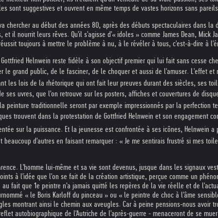
les sont suggestives et ouvrent en même temps de vastes horizons sans pareils.
, va chercher au début des années 80, après des débuts spectaculaires dans la 
s, et il nourrit leurs rêves. Qu'il s'agisse d'« idoles » comme James Dean, Mick J
réussit toujours à mettre le problème à nu, à le révéler à tous, c'est-à-dire à l'
ttfried Helnwein reste fidèle à son objectif premier qui lui fait sans cesse che
 le grand public, de le fasciner, de le choquer et aussi de l'amuser. L'effet et no
ant les lois de la rhétorique qui ont fait leur preuves durant des siècles, ses 
 de ses uvres, que l'on retrouve sur les posters, affiches et couvertures de d
 à la peinture traditionnelle seront par exemple impressionnés par la perfection
tiques trouvent dans la protestation de Gottfried Helnwein et son engagement cont
ientée sur la puissance. Et la jeunesse est confrontée à ses icônes, Helnwein a
t beaucoup d'autres en faisant remarquer : « Je me sentirais frustré si mes toi
arence. L'homme lui-même et sa vie sont devenus, jusque dans les signaux vesti
points à l'idée que l'on se fait de la création artistique, perçue comme un phén
 fait que 1e peintre n'a jamais quitté les repères de la vie réelle et de l'actual
surnommé « le Boris Karloff du pinceau » ou « le peintre de choc à l'âme sensibl
ugles montrant ainsi le chemin aux aveugles. Car à peine pensions-nous avoir tro
reflet autobiographique de l'Autriche de l'après-guerre - menaceront de se mue