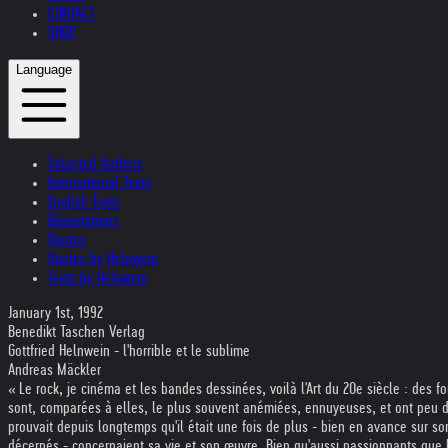
CONTACT
SHOP
Language
Selected Authors
International Texts
English Texts
Dissertations
Quotes
Quotes by Helnwein
Texts by Helnwein
January 1st, 1992
Benedikt Taschen Verlag
Gottfried Helnwein - l'horrible et le sublime
Andreas Mäckler
« Le rock, je cinéma et les bandes dessinées, voilà l'Art du 20e siècle : des f
sont, comparées à elles, le plus souvent anémiées, ennuyeuses, et ont peu d
prouvait depuis longtemps qu'il était une fois de plus - bien en avance sur so
décernés - concernaient sa vie et son œuvre. Bien qu'aussi passionnants que le 