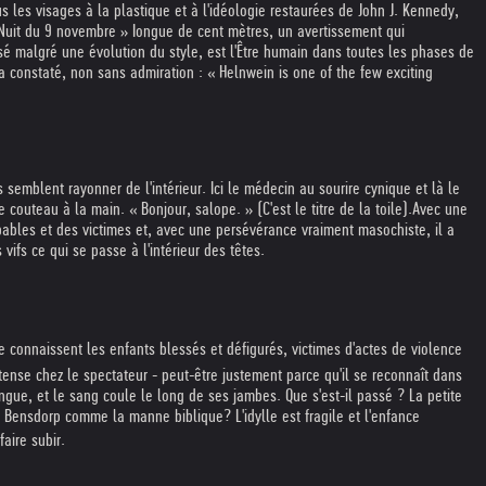
s les visages à la plastique et à l'idéologie restaurées de John J. Kennedy,
 Nuit du 9 novembre » Iongue de cent mètres, un avertissement qui
é malgré une évolution du style, est l'Être humain dans toutes les phases de
 a constaté, non sans admiration : « Helnwein is one of the few exciting
 semblent rayonner de l'intérieur. Ici le médecin au sourire cynique et là le
couteau à la main. « Bonjour, salope. » (C'est le titre de la toile).
Avec une
oupables et des victimes et, avec une persévérance vraiment masochiste, il a
ifs ce qui se passe à l'intérieur des têtes.
e connaissent les enfants blessés et défigurés, victimes d'actes de violence
ense chez le spectateur - peut-être justement parce qu'il se reconnaît dans
langue, et le sang coule le long de ses jambes. Que s'est-il passé ? La petite
t Bensdorp comme la manne biblique? L'idylle est fragile et l'enfance
faire subir.