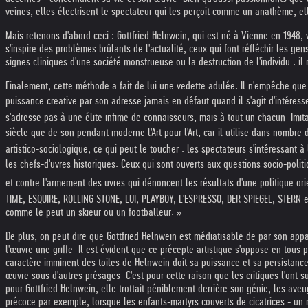
veines, elles électrisent le spectateur qui les perçoit comme un anathème, el
Mais retenons d'abord ceci : Gottfried Helnwein, qui est né à Vienne en 1948
s'inspire des problèmes brûlants de l'actualité, ceux qui font réfléchir les gen
signes cliniques d'une société monstrueuse ou la destruction de l'individu : il 
Finalement, cette méthode a fait de lui une vedette adulée. Il n'empêche que Go
puissance creative par son adresse jamais en défaut quand il s'agit d'intéresser
s'adresse pas à une élite infime de connaisseurs, mais à tout un chacun. Imit
siècle que de son pendant moderne l'Art pour l'Art, car il utilise dans nombre
artistico-sociologique, ce qui peut le toucher : les spectateurs s'intéressant
les chefs-d'uvres historiques. Ceux qui sont ouverts aux questions socio-poli
et contre l'armement des uvres qui dénoncent les résultats d'une politique or
TIME, ESQUIRE, ROLLING STONE, LUI, PLAYBOY, L'ESPRESSO, DER SPIEGEL, STERN e
comme le peut un skieur ou un footballeur. »
De plus, on peut dire que Gottfried Helnwein est médiatisable de par son app
l'œuvre une griffe. Il est évident que ce précepte artistique s'oppose en tous 
caractère imminent des toiles de Helnwein doit sa puissance et sa persistance au
œuvre sous d'autres présages. C'est pour cette raison que les critiques l'ont 
pour Gottfried Helnwein, elle trottait péniblement derrière son génie, les ave
précoce par exemple, lorsque les enfants-martyrs couverts de cicatrices - un 