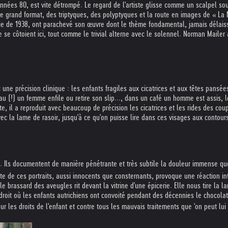
nnées 80, est vite détrompé. Le regard de l'artiste glisse comme un scalpel sou
e grand format, des triptyques, des polyptyques et la route en images de « La
ie de 1938, ont parachevé son œuvre dont le thème fondamental, jamais délaiss
e se côtoient ici, tout comme le trivial alterne avec le solennel. Norman Mailer
une précision clinique : les enfants fragiles aux cicatrices et aux têtes pansées
 (!) un femme enfile ou retire son slip..., dans un café un homme est assis, le 
lante, il a reproduit avec beaucoup de précision les cicatrices et les rides des c
c la lame de rasoir, jusqu'à ce qu'on puisse lire dans ces visages aux contours v
in. Ils documentent de manière pénétrante et très subtile la douleur immense qu
 de ces portraits, aussi innocents que consternants, provoque une réaction int
t le brassard des aveugles rit devant la vitrine d'une épicerie. Elle nous tire la 
endroit où les enfants autrichiens ont convoité pendant des décennies le chocola
 pour les droits de l'enfant et contre tous les mauvais traitements que 'on peut lui 