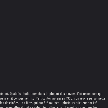
raînent. Qualités plutôt rares dans la plupart des œuvres d'art reconnues qui
wein émit ce jugement sur l'art contemporain en 1990, son œuvre personnelle
es dessinées. Les films qui ont été tournés - plusieurs prix leur ont été
les, auxquelles il doit sa célébrité : elles vous glacent le sang dans les