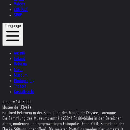
Videos
CONTACT
SHOP
Language
Austria
Ireland
Helvetia
Music
Museum
Photography
Theater
Kristallnacht
January 1st, 2000
Musée de l'Elysée
Gottfried Helnwein in der Sammlung des Musée de l'Elysée, Lausanne
Die Sammlung des Museums enthält 26844 Positivbilder in den Bereichen
alten, modernen und gegenwärtigen Fotografie (Ende 2001, Sammlung der
Elysée Stiftung inbegriffen). Die meisten Portfolios werden hier vorgestellt