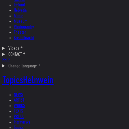
Ireland
Helvetia
Music
Museum
Photography
Theater
Kristallnacht
Videos
CONTACT
SHOP
Change language
Topics
Helnwein
NEWS
ARTIST
WORKS
TEXTS
PRESS
Interviews
Topics