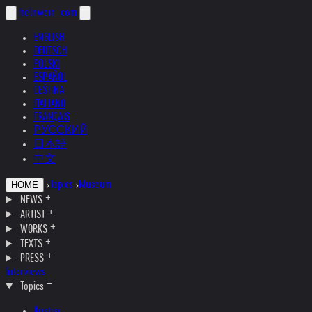
helnwein
.com
ENGLISH
DEUTSCH
POLSKI
ESPAÑOL
ČEŠTINA
ITALIANO
FRANÇAIS
РУССКИЙ
日本語
中文
›
Topics
›
Museum
HOME
NEWS
ARTIST
WORKS
TEXTS
PRESS
Interviews
Topics
Austria