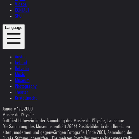
Videos
CONTACT
SHOP
Language
Austria
Ireland
Helvetia
Music
Museum
Photography
Theater
Kristallnacht
January 1st, 2000
Musée de l'Elysée
Gottfried Helnwein in der Sammlung des Musée de l'Elysée, Lausanne
Die Sammlung des Museums enthält 26844 Positivbilder in den Bereichen
alten, modernen und gegenwärtigen Fotografie (Ende 2001, Sammlung der
Elysée Stiftung inbegriffen). Die meisten Portfolios werden hier vorgestellt