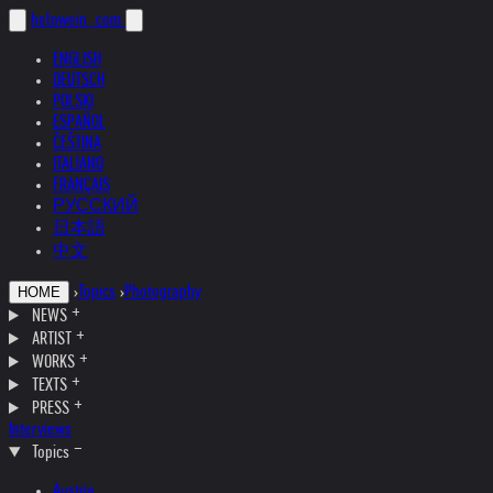
helnwein
.com
ENGLISH
DEUTSCH
POLSKI
ESPAÑOL
ČEŠTINA
ITALIANO
FRANÇAIS
РУССКИЙ
日本語
中文
›
Topics
›
Photography
HOME
NEWS
ARTIST
WORKS
TEXTS
PRESS
Interviews
Topics
Austria