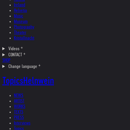
Ireland
Helvetia
Music
Museum
Photography
Theater
Kristallnacht
Videos
CONTACT
SHOP
Change language
Topics
Helnwein
NEWS
ARTIST
WORKS
TEXTS
PRESS
Interviews
Topics