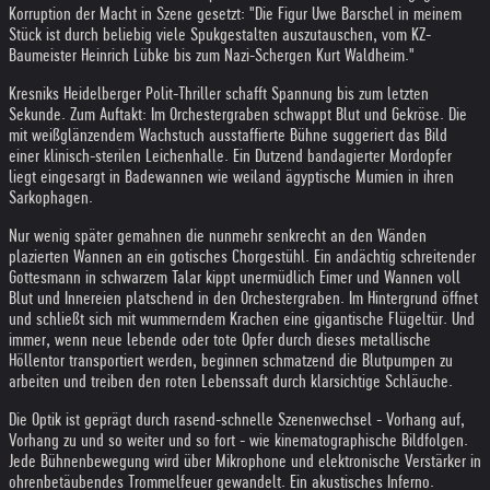
Korruption der Macht in Szene gesetzt: "Die Figur Uwe Barschel in meinem
Stück ist durch beliebig viele Spukgestalten auszutauschen, vom KZ-
Baumeister Heinrich Lübke bis zum Nazi-Schergen Kurt Waldheim."
Kresniks Heidelberger Polit-Thriller schafft Spannung bis zum letzten
Sekunde. Zum Auftakt: Im Orchestergraben schwappt Blut und Gekröse. Die
mit weißglänzendem Wachstuch ausstaffierte Bühne suggeriert das Bild
einer klinisch-sterilen Leichenhalle. Ein Dutzend bandagierter Mordopfer
liegt eingesargt in Badewannen wie weiland ägyptische Mumien in ihren
Sarkophagen.
Nur wenig später gemahnen die nunmehr senkrecht an den Wänden
plazierten Wannen an ein gotisches Chorgestühl. Ein andächtig schreitender
Gottesmann in schwarzem Talar kippt unermüdlich Eimer und Wannen voll
Blut und Innereien platschend in den Orchestergraben. Im Hintergrund öffnet
und schließt sich mit wummerndem Krachen eine gigantische Flügeltür. Und
immer, wenn neue lebende oder tote Opfer durch dieses metallische
Höllentor transportiert werden, beginnen schmatzend die Blutpumpen zu
arbeiten und treiben den roten Lebenssaft durch klarsichtige Schläuche.
Die Optik ist geprägt durch rasend-schnelle Szenenwechsel - Vorhang auf,
Vorhang zu und so weiter und so fort - wie kinematographische Bildfolgen.
Jede Bühnenbewegung wird über Mikrophone und elektronische Verstärker in
ohrenbetäubendes Trommelfeuer gewandelt. Ein akustisches Inferno.