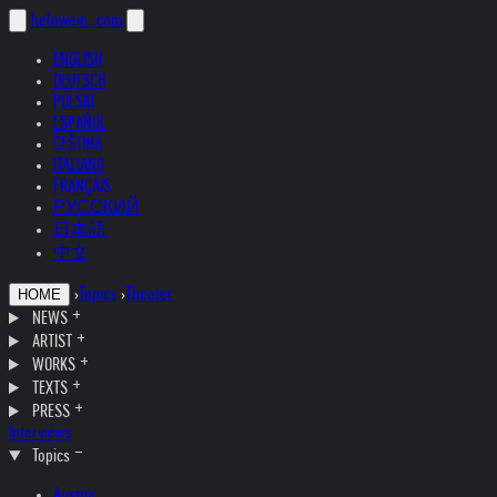
helnwein
.com
ENGLISH
DEUTSCH
POLSKI
ESPAÑOL
ČEŠTINA
ITALIANO
FRANÇAIS
РУССКИЙ
日本語
中文
›
Topics
›
Theater
HOME
NEWS
ARTIST
WORKS
TEXTS
PRESS
Interviews
Topics
Austria