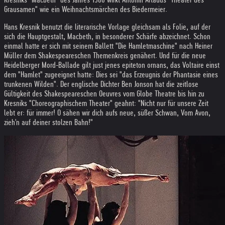
Grausamen" wie ein Weihnachtsmärchen des Biedermeier.
Hans Kresnik benutzt die literarische Vorlage gleichsam als Folie, auf der
sich die Hauptgestalt, Macbeth, in besonderer Schärfe abzeichnet. Schon
einmal hatte er sich mit seinem Ballett "Die Hamletmaschine" nach Heiner
Müller dem Shakespeareschen Themenkreis genähert. Und für die neue
Heidelberger Mord-Ballade gilt just jenes epiteton ornans, das Voltaire einst
dem "Hamlet" zugeeignet hatte: Dies sei "das Erzeugnis der Phantasie eines
trunkenen Wilden". Der englische Dichter Ben Jonson hat die zeitlose
Gültigkeit des Shakespeareschen Oeuvres vom Globe Theatre bis hin zu
Kresniks "Choreographischem Theater" geahnt: "Nicht nur für unsere Zeit
lebt er: für immer! O sähen wir dich aufs neue, süßer Schwan, Vom Avon,
zieh'n auf deiner stolzen Bahn!"