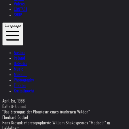
Videos
CONTACT
SHOP
Language
Austria
Ireland
Helvetia
Music
Museum
Photography
Theater
Kristallnacht
April 1st, 1988
Ballett-Journal
"Das Erzeugnis der Phantasie eines trunkenen Wilden"
Eberhard Gockel
Hans Kresnik choreographierte William Shakespeares "Macbeth" in
Heidelberg