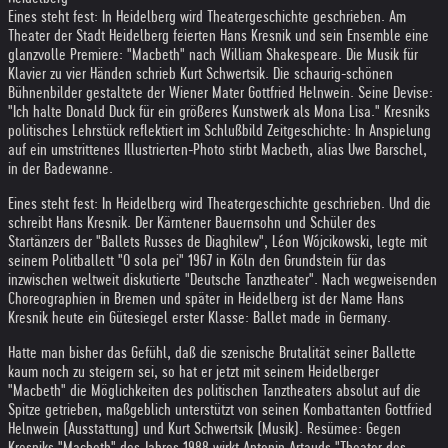
Eines steht fest: In Heidelberg wird Theatergeschichte geschrieben. Am
Theater der Stadt Heidelberg feierten Hans Kresnik und sein Ensemble eine
glanzvolle Premiere: "Macbeth" nach William Shakespeare. Die Musik für
Klavier zu vier Händen schrieb Kurt Schwertsik. Die schaurig-schönen
Bühnenbilder gestaltete der Wiener Mater Gottfried Helnwein. Seine Devise:
"Ich halte Donald Duck für ein größeres Kunstwerk als Mona Lisa." Kresniks
politisches Lehrstück reflektiert im Schlußbild Zeitgeschichte: In Anspielung
auf ein umstrittenes Illustrierten-Photo stirbt Macbeth, alias Uwe Barschel,
in der Badewanne.
Eines steht fest: In Heidelberg wird Theatergeschichte geschrieben. Und die
schreibt Hans Kresnik. Der Kärntener Bauernsohn und Schüler des
Startänzers der "Ballets Russes de Diaghilew", Léon Wójcikowski, legte mit
seinem Politballett "O sola pei" 1967 in Köln den Grundstein für das
inzwischen weltweit diskutierte "Deutsche Tanztheater". Nach wegweisenden
Choreographien in Bremen und später in Heidelberg ist der Name Hans
Kresnik heute ein Gütesiegel erster Klasse: Ballet made in Germany.
Hatte man bisher das Gefühl, daß die szenische Brutalität seiner Ballette
kaum noch zu steigern sei, so hat er jetzt mit seinem Heidelberger
"Macbeth" die Möglichkeiten des politischen Tanztheaters absolut auf die
Spitze getrieben, maßgeblich unterstützt von seinen Kombattanten Gottfried
Helnwein (Ausstattung) und Kurt Schwertsik (Musik). Resümee: Gegen
Kresniks "Macbeth" des Jahres 1988 wirkt Antonin Artauds "Theater des