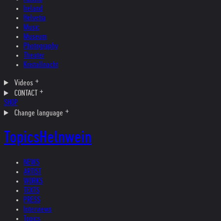
Ireland
Helvetia
Music
Museum
Photography
Theater
Kristallnacht
Videos
CONTACT
SHOP
Change language
Topics
Helnwein
NEWS
ARTIST
WORKS
TEXTS
PRESS
Interviews
Topics