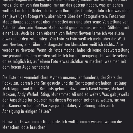
Fotos, die ich von ihm kannte, mir nie das gezeigt haben, was ich sehen
wollte. Durch die Bilder, die ich von Burroughs kannte, erfuhr ich etwas über
den jeweiligen Fotografen, aber nichts über den Fotografierten. Fotos von
Maplethorpe sagen viel über ihn selbst aus und über seine Vorstellung von
Ästhetik, aber sein Norman Mailer sieht genauso aus, wie sein Stilleben mit
einer Lilie. Auch bei den Arbeiten von Helmut Newton lerne ich vor allem
etwas über den Fotografen. Von Foto zu Foto weiß ich mehr über die Welt
von Newton, aber über die dargestellten Menschen weiß ich nichts. Alle
werden zu Newtons. Wenn ich Fotos mache, habe ich keine Idealvorstellung,
wie jemand gesehen werden sollte. Ich bin nur neugierig. Ich wollte sehen,
ob es möglich ist, auf einem Foto etwas sichtbar zu machen, was man mit
dem freiem Auge nicht sieht.
Die Liste der vermeintlichen Mythen unseres Jahrhunderts, der Stars der
Popkultur, deren Nähe Sie gesucht und die Sie fotografiert haben, ist lang:
Mick Jagger und Keith Richards gehören dazu, auch David Bowie, Michael
Jackson, Andy Warhol, Sting, Muhammed Ali und so weiter. Was gab jeweils
den Ausschlag für Sie, sich mit diesen Personen treffen zu wollen, sie vor
der Kamera zu haben? War Sympathie dabei, Verehrung, oder auch
Abneigung in einigen Fällen?
Helnwein: Es war immer Neugierde. Ich wollte immer wissen, warum die
Menschen Idole brauchen.