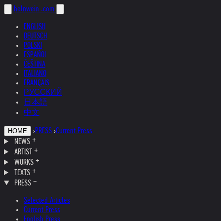
helnwein
.com
ENGLISH
DEUTSCH
POLSKI
ESPAÑOL
ČEŠTINA
ITALIANO
FRANÇAIS
РУССКИЙ
日本語
中文
›
PRESS
›
Current Press
HOME
NEWS
ARTIST
WORKS
TEXTS
PRESS
Selected Articles
Current Press
English Press