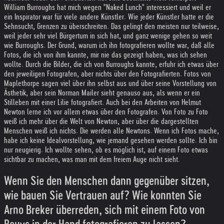
William Burroughs hat mich wegen "Naked Lunch" interessiert und weil er
ein Inspirator war für viele andere Künstler. Wie jeder Künstler hatte er die
Sehnsucht, Grenzen zu überschreiten. Das gelingt den meisten nur teilweise,
weil jeder sehr viel Bürgertum in sich hat, und ganz wenige gehen so weit
wie Burroughs. Der Grund, warum ich ihn fotografieren wollte war, daß alle
Fotos, die ich von ihm kannte, mir nie das gezeigt haben, was ich sehen
wollte. Durch die Bilder, die ich von Burroughs kannte, erfuhr ich etwas über
den jeweiligen Fotografen, aber nichts über den Fotografierten. Fotos von
Maplethorpe sagen viel über ihn selbst aus und über seine Vorstellung von
Ästhetik, aber sein Norman Mailer sieht genauso aus, als wenn er ein
Stilleben mit einer Lilie fotografiert. Auch bei den Arbeiten von Helmut
Newton lerne ich vor allem etwas über den Fotografen. Von Foto zu Foto
weiß ich mehr über die Welt von Newton, aber über die dargestellten
Menschen weiß ich nichts. Die werden alle Newtons. Wenn ich Fotos mache,
habe ich keine Idealvorstellung, wie jemand gesehen werden sollte. Ich bin
nur neugierig. Ich wollte sehen, ob es möglich ist, auf einem Foto etwas
sichtbar zu machen, was man mit dem freiem Auge nicht sieht.
Wenn Sie den Menschen dann gegenüber sitzen,
wie bauen Sie Vertrauen auf? Wie konnten Sie
Arno Breker überreden, sich mit einem Foto von