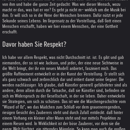
von ihm und habe die ganze Zeit gedacht: Was wie dieser Mensch, wozu
macht er das, was hat er vor? Es geht ja nicht m~ wirklich um die Musik bei
ihm. Er will sich so in die Hirne der Menschen brennen. Dafür nützt er jede
Sekunde seines Lebens. Im Gegensatz zu der Vorstellung, daß Gott einen
Menschen erschafft, haben wir hier einem Menschen, der eine Gottheit
erschafft.
Davor haben Sie Respekt?
Ich habe vor allem Respekt, was nicht Durchschnitt ist. ist. Es gibt und gab
niemanden, der so ist wie Jackson, und jeder, der eine neue Sichtweise in
die Welt bringt, der ihr ein neues Modell anbietet, fasziniert mich. Das
größte Raffinement entwickelt er in der Kunst der Verstellung. Er stellt sich
als ganz schwach und zerbrechlich dar und irritiert damit seine Gegner. Die
werden nachlässiger. Ich glaube, daß Künstler generell gefährdeter sind als
andere, denn allein durch die Tatsache, daß sie Künstler sind, befinden sie
sich im Widerspruch zu der Gesellschaft, in der sie leben. Daher entwickeln
sie Strategien, um sich zu schützen. Das ist wie die Märchengeschichte vom
"Wizard of Oz", wo das Mädchen zum Schluß vor dem grauenerregenden,
riesigen Gesicht des Zauberers steht und durch Zufall entdeckt. daß hinter
einem Vorhang ein kleiner alter Mann steht und nur mittels Projektion zu
einem Riesen wird. In Wirklichkeit ist der böse Zauberer, vor dem sie die
ganze Welt fürchtet, ein zitterndes Männlein. So kann man auch die großen