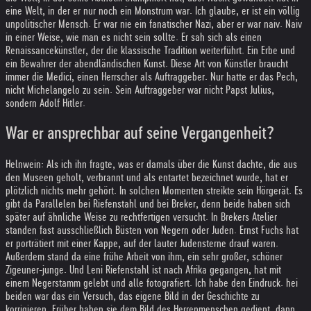
eine Welt, in der er nur noch ein Monstrum war. Ich glaube, er ist ein völlig
unpolitischer Mensch. Er war nie ein fanatischer Nazi, aber er war naiv. Naiv
in einer Weise, wie man es nicht sein sollte. Er sah sich als einen
Renaissancekünstler, der die klassische Tradition weiterführt. Ein Erbe und
ein Bewahrer der abendländischen Kunst. Diese Art von Künstler braucht
immer die Medici, einen Herrscher als Auftraggeber. Nur hatte er das Pech,
nicht Michelangelo zu sein. Sein Auftraggeber war nicht Papst Julius,
sondern Adolf Hitler.
War er ansprechbar auf seine Vergangenheit?
Helnwein: Als ich ihn fragte, was er damals über die Kunst dachte, die aus
den Museen geholt, verbrannt und als entartet bezeichnet wurde, hat er
plötzlich nichts mehr gehört. In solchen Momenten streikte sein Hörgerät. Es
gibt da Parallelen bei Riefenstahl und bei Breker, denn beide haben sich
später auf ähnliche Weise zu rechtfertigen versucht. In Brekers Atelier
standen fast ausschließlich Büsten von Negern oder Juden. Ernst Fuchs hat
er porträtiert mit einer Kappe, auf der lauter Judensterne drauf waren.
Außerdem stand da eine frühe Arbeit von ihm, ein sehr großer, schöner
Zigeuner-junge. Und Leni Riefenstahl ist nach Afrika gegangen, hat mit
einem Negerstamm gelebt und alle fotografiert. Ich habe den Eindruck. hei
beiden war das ein Versuch, das eigene Bild in der Geschichte zu
korrigieren. Früher haben sie dem Bild des Herrenmenschen gedient, dann