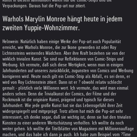
Kunst in diesem Jahrhundert waren nur die Comic-Strips und die
Verpackungen. Daraus hat die Pop-art nur zitiert.
Warhols Marylin Monroe hängt heute in jedem
zweiten Yuppie-Wohnzimmer.
Helnwein: Natürlich haben einige Werke der Pop-art auch Popularität
erreicht, wie Warhols Monroe, die zur Ikone geworden ist oder Roy
Lichtensteins weinendes Mädchen. Aber ihre Kraft beziehen sie von der
wirklich trivialen Kunst. Sie sind nur Reflektionen von Comic-Strips und
Werbung. Ich vermute, daß sich diese Wertigkeit, wenn man in einigen
Jahrhunderten auf unseres zurückblickt, zugunsten von Comics und Werbung
korrigieren wird. Heute noch gilt ein Comic-Strip als Abfall, es sei denn, er
wird von Roy Lichtenstein zitiert. Dann ist er ? obwohl relativ schlecht
gemalt - plötzlich viele Millionen wert. Ich vermute, das wird man einmal
anders sehen. Denn die Trivialkunst der Comics, der Filme und der
Rockmusik ist die originäre Kunst, prägend und typisch für dieses
Jahrhundert. Wie jede große Kunst hat sie das Lebensgefühl ihrer Zeit
widergespiegelt und mitgeprägt. Trotz allem hat mich die Pop-art sehr
interessiert, ich denke sogar, daß sie wichtig ist, denn sie hat den trivialen
Künsten zu einer anderen Wertschätzung verholfen. Ich wollte da noch
weiter gehen. Ich wollte die Titelblätter von Magazinen mit Millionenauflage
machen, und das habe ich dann ja auch. Ich habe zum Beispiel vom ?Time