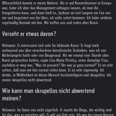
Offensichtlich kannte er meine Malerei. Als er auf Konzerttournee in Europa
war, habe ich über das Management anfragen lassen, ob man ihn
fotografieren kann, und dann hieß es, Jackson sei seit langem ein Fan von
mir und begeistert von der Idee, ich solle sofort kommen. Ich habe seitdem
regelmäßig Kontakt mit ihm. Wir treffen uns und reden über Kunst.
Verseht er etwas davon?
Helnwein: Er interessiert sich sehr für bildende Kunst. Er fragt mich
andauernd aus über verschiedene künstlerische Techniken. was ich von
Michelangelo halte oder von Bougreaud. Als wir einmal eine Stunde über
Kunst gesprochen hatten, sagte Lisa-Maria Presley, seine damalige Frau,
nachdem er weg war, "Was ist passiert? Der war ja ganz normal!" Es ist sehr
selten, daß man mit ihm normal reden kann. Er ist sehr eigenartig. Ich
denke, in Wirklichkeit ist dieser Mensch hochintelligent und skrupellos. Ich
meine skrupellos nicht abwertend.
Wie kann man skrupellos nicht abwertend
meinen?
Helnwein: Im Sinne von nicht zögerlich. Er macht die Dinge, die wichtig sind
für das, was er erreichen will: Er will ein Gott sein. Ich war hei einem Konzert