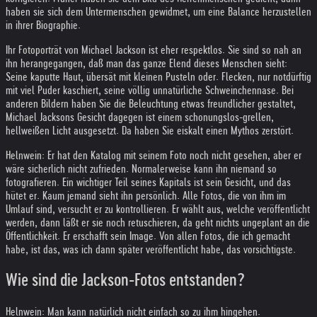
haben sie sich dem Untermenschen gewidmet, um eine Balance herzustellen
in ihrer Biographie.
Ihr Fotoporträt von Michael Jackson ist eher respektlos. Sie sind so nah an
ihn herangegangen, daß man das ganze Elend dieses Menschen sieht:
Seine kaputte Haut, übersät mit kleinen Pusteln oder. Flecken, nur notdürftig
mit viel Puder kaschiert, seine völlig unnatürliche Schweinchennase. Bei
anderen Bildern haben Sie die Beleuchtung etwas freundlicher gestaltet,
Michael Jacksons Gesicht dagegen ist einem schonungslos-grellen,
hellweißen Licht ausgesetzt. Da haben Sie eiskalt einen Mythos zerstört.
Helnwein: Er hat den Katalog mit seinem Foto noch nicht gesehen, aber er
wäre sicherlich nicht zufrieden. Normalerweise kann ihn niemand so
fotografieren. Ein wichtiger Teil seines Kapitals ist sein Gesicht, und das
hütet er. Kaum jemand sieht ihn persönlich. Alle Fotos, die von ihm im
Umlauf sind, versucht er zu kontrollieren. Er wählt aus, welche veröffentlicht
werden, dann läßt er sie noch retuschieren, da geht nichts ungeplant an die
Öffentlichkeit. Er erschafft sein Image. Von allen Fotos, die ich gemacht
habe, ist das, was ich dann später veröffentlicht habe, das vorsichtigste.
Wie sind die Jackson-Fotos entstanden?
Helnwein: Man kann natürlich nicht einfach so zu ihm hingehen.