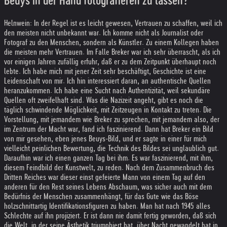
Beuys in der Hand fotografieren zu lassen?
Helnwein: In der Regel ist es leicht gewesen, Vertrauen zu schaffen, weil ich
den meisten nicht unbekannt war. Ich komme nicht als Journalist oder
Fotograf zu den Menschen, sondern als Künstler. Zu einem Kollegen haben
die meisten mehr Vertrauen. Im Falle Breker war ich sehr überrascht, als ich
vor einigen Jahren zufällig erfuhr, daß er zu dem Zeitpunkt überhaupt noch
lebte. Ich habe mich mit jener Zeit sehr beschäftigt, Geschichte ist eine
Leidenschaft von mir. Ich hin interessiert daran, an authentische Quellen
heranzukommen. Ich habe eine Sucht nach Authentizität, weil sekundäre
Quellen oft zweifelhaft sind. Was die Nazizeit angeht, gibt es noch die
täglich schwindende Möglichkeit, mit Zeitzeugen in Kontakt zu treten. Die
Vorstellung, mit jemandem wie Breker zu sprechen, mit jemandem also, der
im Zentrum der Macht war, fand ich faszinierend. Dann hat Breker ein Bild
von mir gesehen, eben jenes Beuys-Bild, und er sagte in einer für mich
vielleicht peinlichen Bewertung, die Technik des Bildes sei unglaublich gut.
Daraufhin war ich einen ganzen Tag bei ihm. Es war faszinierend, mit ihm,
diesem Feindbild der Kunstwelt, zu reden. Nach dem Zusammenbruch des
Dritten Reiches war dieser einst gefeierte Mann von einem Tag auf den
anderen für den Rest seines Lebens Abschaum, was sicher auch mit dem
Bedürfnis der Menschen zusammenhängt, für das Gute wie das Böse
holzschnittartig Identifikationsfiguren zu haben. Man hat nach 1945 alles
Schlechte auf ihn projiziert. Er ist dann nie damit fertig geworden, daß sich
die Welt, in der seine Ästhetik triumphiert hat, über Nacht gewandelt hat in