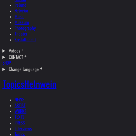
Ireland
Helvetia
Music
Museum
Photography
Theater
Kristallnacht
Videos
CONTACT
SHOP
Change language
Topics
Helnwein
NEWS
ARTIST
WORKS
TEXTS
PRESS
Interviews
Topics