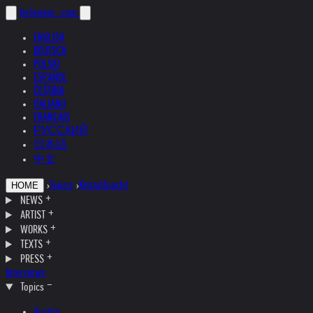
helnwein
.com
ENGLISH
DEUTSCH
POLSKI
ESPAÑOL
ČEŠTINA
ITALIANO
FRANÇAIS
РУССКИЙ
日本語
中文
›
Topics
›
Kristallnacht
HOME
NEWS
ARTIST
WORKS
TEXTS
PRESS
Interviews
Topics
Austria