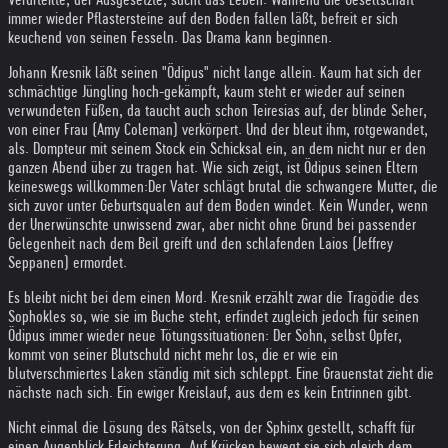
immer wieder Pflastersteine auf den Boden fallen läßt, befreit er sich
keuchend von seinen Fesseln. Das Drama kann beginnen.
Johann Kresnik läßt seinen "Ödipus" nicht lange allein. Kaum hat sich der
schmächtige Jüngling hoch-gekämpft, kaum steht er wieder auf seinen
verwundeten Füßen, da taucht auch schon Teiresias auf, der blinde Seher,
von einer Frau (Amy Coleman) verkörpert. Und der bleut ihm, rotgewandet,
als. Dompteur mit seinem Stock ein Schicksal ein, an dem nicht nur er den
ganzen Abend über zu tragen hat. Wie sich zeigt, ist Ödipus seinen Eltern
keineswegs willkommen:
Der Vater schlägt brutal die schwangere Mutter, die
sich zuvor unter Geburtsqualen auf dem Boden windet. Kein Wunder, wenn
der Unerwünschte unwissend zwar, aber nicht ohne Grund bei passender
Gelegenheit nach dem Beil greift und den schlafenden Laios (Jeffrey
Seppanen) ermordet.
Es bleibt nicht bei dem einen Mord. Kresnik erzählt zwar die Tragödie des
Sophokles so, wie sie im Buche steht, erfindet zugleich jedoch für seinen
Ödipus immer wieder neue Tötungssituationen: Der Sohn, selbst Opfer,
kommt von seiner Blutschuld nicht mehr los, die er wie ein
blutverschmiertes Laken ständig mit sich schleppt. Eine Grauenstat zieht die
nächste nach sich. Ein ewiger Kreislauf, aus dem es kein Entrinnen gibt.
Nicht einmal die Lösung des Rätsels, von der Sphinx gestellt, schafft für
einen Augenblick Erleichterung. Auf Krücken bewegt sie sich gleich dem