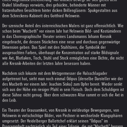
Orakel blindlings vorwärts, drei gebückte, behinderte Männer mit
fratzenhaften Gesichtern hinter dicken Brillengläsern: Spukgestalten aus
dem Schreckens-Kabinett des Gottfried Helnwein.
Der szenische Anteil des österreichischen Malers ist ganz offensichtlich. Wie
schon beim "Macbeth" vor einem Jahr hat Helnwein Bild- und Kostümideen
in das Choreographische Theater seines Landsmanns Johann Kresnik
eingebracht, die dessen Stückchen eine neue und durchaus gegenwärtige
Dimension geben. Das Spiel mit den Stahltüren, die Symbolik der
ausgesuchten Farben, überhaupt die Konzentration auf starke Bildsignale
wie Axt, Blutlaken, Tisch, Stuhl und Stock ermöglichen eine Dichte, die nicht
alle Kresnik-Arbeiten der letzten Jahre besessen haben.
Nachdem sich Iokaste mit dem Metzgermesser die Halsschlagader
aufgetrennt hat, sieht man noch einmal Ödipus (derselbe Darsteller wie der
des Macbeth vor einem Jahr: Joachim Siska) zum Opfer bereit. Wieder senkt
sich aus der Höhe ein riesiger Pfahl in sein Fleisch. Doch dem Schuldigen ist
diese Sühne nicht genug. Über dem schwarzen Altar rammt er sich die Axt in
den Leib.
Ein Theater der Grausamkeit, von Kresnik in vieldeutige Bewegungen, von
Helnwein in vielschichtige Bilder, von Pirchner in wechselnde Klangsphären
umgesetzt. Der Heidelberger Ballettchef erklärt seinen "Ödipus" im
Programmheft nachträglich als Teil einer Trilogie, die mit "Macbeth" begann,