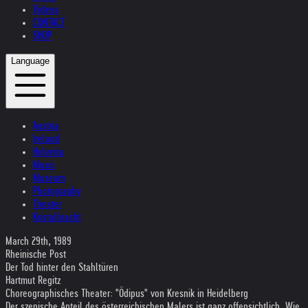
Videos
CONTACT
SHOP
Language
Austria
Ireland
Helvetia
Music
Museum
Photography
Theater
Kristallnacht
March 29th, 1989
Rheinische Post
Der Tod hinter den Stahltüren
Hartmut Regitz
Choreographisches Theater: "Ödipus" von Kresnik in Heidelberg
Der szenische Anteil des österreichischen Malers ist ganz offensichtlich. Wie