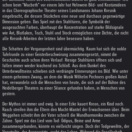
schon beim "Macbeth" vor einem Jahr hat Helnwein Bild- und Kostümideen
in das Choreographische Theater seines Landsmanns Johann Kresnik
eingebracht, die dessen Stückchen eine neue und durchaus gegenwärtige
Dimension geben. Das Spiel mit den Stahltüren, die Symbolik der
ausgesuchten Farben, überhaupt die Konzentration auf starke Bildsignale
wie Axt, Blutlaken, Tisch, Stuhl und Stock ermöglichen eine Dichte, die nicht
alle Kresnik-Arbeiten der letzten Jahre besessen haben.
Die Schatten der Vergangenheit sind übermächtig. Kaum hat sich die noble
Tafelrunde zu einer Geisterbeschwörung zusammengesetzt, nimmt die
Geschichte auch schon ihren Verlauf. Riesige Stahltüren öffnen sich und
fallen immer wieder krachend ins Schloß. Aus dem Dunkel des
Unterbewußtseins schieben sich verdrängte Erinnerungen ins Bild. Wie unter
einem geheimen Zwang, an dem die Musik Wilhelm Pirchners großen Anteil
hat, verwandeln sich die Menschen von heute, die sich auf der Bühne des
Heidelberger Theaters zu einer Séance gefunden haben, in Menschen von
gestern.
Der Mythos ist immer und ewig. In einer Ecke kauert Kreon, ein Kind noch.
Rasch streifen ihm die Eltern den Macht-Mantel der Erwachsenen über. Beim
Weggehen schiebt ihm der Vater schnell die Mundharmonika zwischen die
Zähne. Spiel mir das Lied vom Tod: Ödipus, Beine und Arme
zusammengebunden, könnte es vielleicht singen. Doch der Todgeweihte, der
Verurteilte, der Ausgesetzte, sucht das Leben. Während die Gesellschaft