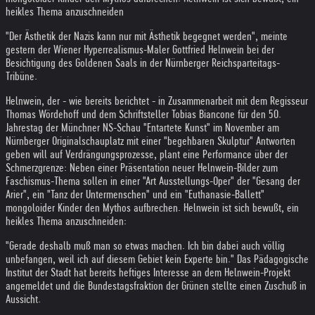
heikles Thema anzuschneiden
"Der Ästhetik der Nazis kann nur mit Ästhetik begegnet werden", meinte
gestern der Wiener Hyperrealismus-Maler Gottfried Helnwein bei der
Besichtigung des Goldenen Saals in der Nürnberger Reichsparteitags-
Tribüne.
Helnwein, der - wie bereits berichtet - in Zusammenarbeit mit dem Regisseur
Thomas Wördehoff und dem Schriftsteller Tobias Biancone für den 50.
Jahrestag der Münchner NS-Schau "Entartete Kunst" im November am
Nürnberger Originalschauplatz mit einer "begehbaren Skulptur" Antworten
geben will auf Verdrängungsprozesse, plant eine Performance über der
Schmerzgrenze: Neben einer Präsentation neuer Helnwein-Bilder zum
Faschismus-Thema sollen in einer "Art Ausstellungs-Oper" der "Gesang der
Arier", ein "Tanz der Untermenschen" und ein "Euthanasie-Ballett"
mongoloider Kinder den Mythos aufbrechen. Helnwein ist sich bewußt, ein
heikles Thema anzuschneiden:
"Gerade deshalb muß man so etwas machen. Ich bin dabei auch völlig
unbefangen, weil ich auf diesem Gebiet kein Experte bin." Das Pädagogische
Institut der Stadt hat bereits heftiges Interesse an dem Helnwein-Projekt
angemeldet und die Bundestagsfraktion der Grünen stellte einen Zuschuß in
Aussicht.