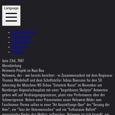
Language
Selected Articles
Current Press
English Press
Interviews
Internet
June 23rd, 1987
Abendzeitung
Helnwein-Projekt im Nazi-Bau
Helnwein, der - wie bereits berichtet - in Zusammenarbeit mit dem Regisseur
Thomas Wördehoff und dem Schriftsteller Tobias Biancone für den 50.
Jahrestag der Münchner NS-Schau "Entartete Kunst" im November am
Nürnberger Originalschauplatz mit einer "begehbaren Skulptur" Antworten
geben will auf Verdrängungsprozesse, plant eine Performance über der
Schmerzgrenze: Neben einer Präsentation neuer Helnwein-Bilder zum
Faschismus-Thema sollen in einer "Art Ausstellungs-Oper" der "Gesang der
Arier", ein "Tanz der Untermenschen" und ein "Euthanasie-Ballett"
mongoloider Kinder den Mythos aufbrechen. Helnwein ist sich bewußt, ein