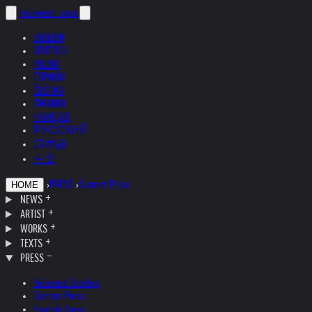
helnwein
.com
ENGLISH
DEUTSCH
POLSKI
ESPAÑOL
ČEŠTINA
ITALIANO
FRANÇAIS
РУССКИЙ
日本語
中文
›
PRESS
›
Current Press
HOME
NEWS
ARTIST
WORKS
TEXTS
PRESS
Selected Articles
Current Press
English Press