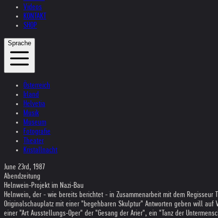
Videos
KONTAKT
SHOP
Sprache
Österreich
Irland
Helvetia
Musik
Museum
Fotografie
Theater
Kristallnacht
June 23rd, 1987
Abendzeitung
Helnwein-Projekt im Nazi-Bau
Helnwein, der - wie bereits berichtet - in Zusammenarbeit mit dem Regisseu
Originalschauplatz mit einer "begehbaren Skulptur" Antworten geben will au
einer "Art Ausstellungs-Oper" der "Gesang der Arier", ein "Tanz der Untermen