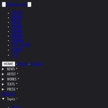
helnwein
.com
ENGLISH
DEUTSCH
POLSKI
ESPAÑOL
ČEŠTINA
ITALIANO
FRANÇAIS
РУССКИЙ
日本語
中文
›
Themen
›
Fotografie
HOME
NEWS
ARTIST
WORKS
TEXTS
PRESS
Interviews
Topics
Austria