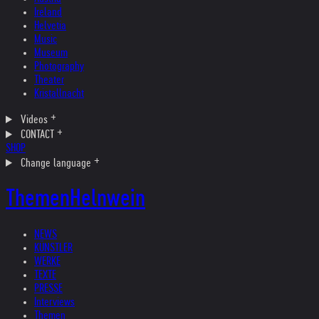
Ireland
Helvetia
Music
Museum
Photography
Theater
Kristallnacht
Videos
CONTACT
SHOP
Change language
Themen
Helnwein
NEWS
KÜNSTLER
WERKE
TEXTE
PRESSE
Interviews
Themen