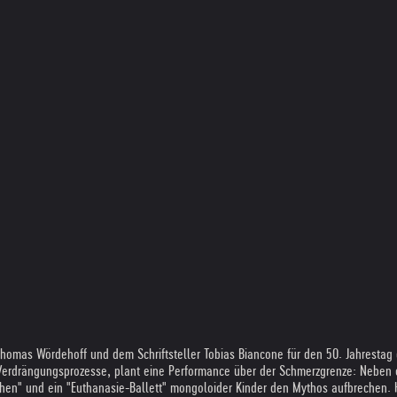
r Thomas Wördehoff und dem Schriftsteller Tobias Biancone für den 50. Jahrest
f Verdrängungsprozesse, plant eine Performance über der Schmerzgrenze: Neben 
schen" und ein "Euthanasie-Ballett" mongoloider Kinder den Mythos aufbrechen.