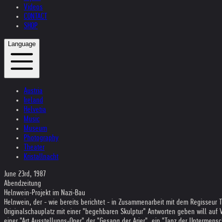
Videos
CONTACT
SHOP
Language
Austria
Ireland
Helvetia
Music
Museum
Photography
Theater
Kristallnacht
June 23rd, 1987
Abendzeitung
Helnwein-Projekt im Nazi-Bau
Helnwein, der - wie bereits berichtet - in Zusammenarbeit mit dem Regisseu
Originalschauplatz mit einer "begehbaren Skulptur" Antworten geben will au
einer "Art Ausstellungs-Oper" der "Gesang der Arier", ein "Tanz der Untermen