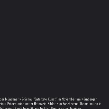
ag der Münchner NS-Schau "Entartete Kunst" im November am Nürnberger
einer Präsentation neuer Helnwein-Bilder zum Faschismus-Thema sollen in
 Helnwein ist sich bewußt, ein heikles Thema anzuschneiden