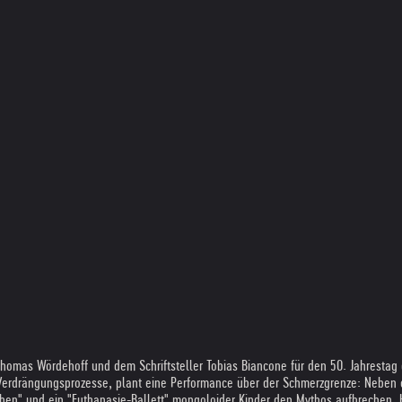
r Thomas Wördehoff und dem Schriftsteller Tobias Biancone für den 50. Jahrest
f Verdrängungsprozesse, plant eine Performance über der Schmerzgrenze: Neben 
schen" und ein "Euthanasie-Ballett" mongoloider Kinder den Mythos aufbrechen.