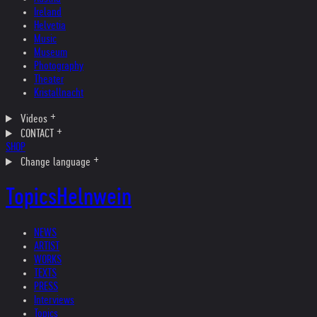
Ireland
Helvetia
Music
Museum
Photography
Theater
Kristallnacht
Videos
CONTACT
SHOP
Change language
Topics
Helnwein
NEWS
ARTIST
WORKS
TEXTS
PRESS
Interviews
Topics