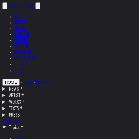
helnwein
.com
ENGLISH
DEUTSCH
POLSKI
ESPAÑOL
ČEŠTINA
ITALIANO
FRANÇAIS
РУССКИЙ
日本語
中文
›
Topics
›
Museum
HOME
NEWS
ARTIST
WORKS
TEXTS
PRESS
Interviews
Topics
Austria