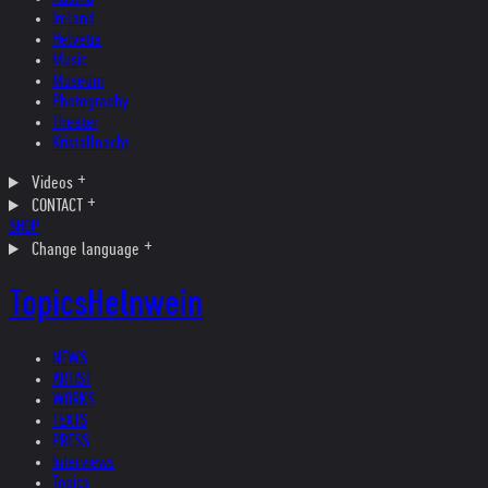
Ireland
Helvetia
Music
Museum
Photography
Theater
Kristallnacht
Videos
CONTACT
SHOP
Change language
Topics
Helnwein
NEWS
ARTIST
WORKS
TEXTS
PRESS
Interviews
Topics