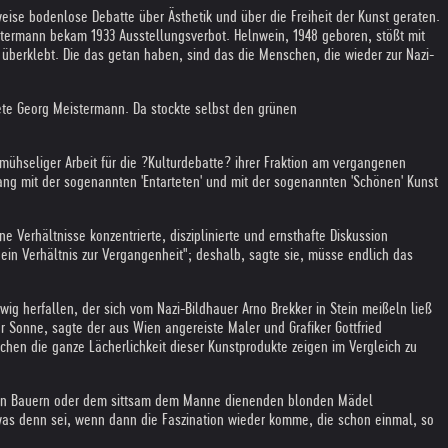
eise bodenlose Debatte über Ästhetik und über die Freiheit der Kunst geraten.
stermann bekam 1933 Ausstellungsverbot. Helnwein, 1948 geboren, stößt mit
" überklebt. Die das getan haben, sind das die Menschen, die wieder zur Nazi-
tete Georg Meistermann. Da stockte selbst den grünen
n mühseliger Arbeit für die ?Kulturdebatte? ihrer Fraktion am vergangenen
ang mit der sogenannten 'Entarteten' und mit der sogenannten 'Schönen' Kunst
e Verhältnisse konzentrierte, disziplinierte und ernsthafte Diskussion
 ein Verhältnis zur Vergangenheit"; deshalb, sagte sie, müsse endlich das
ig herfallen, der sich vom Nazi-Bildhauer Arno Brekker in Stein meißeln ließ
er Sonne, sagte der aus Wien angereiste Maler und Grafiker Gottfried
hen die ganze Lächerlichkeit dieser Kunstprodukte zeigen im Vergleich zu
schen Bauern oder dem sittsam dem Manne dienenden blonden Mädel
 was denn sei, wenn dann die Faszination wieder komme, die schon einmal, so