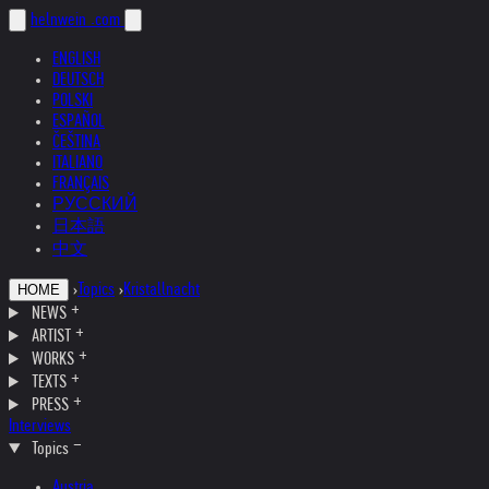
helnwein
.com
ENGLISH
DEUTSCH
POLSKI
ESPAÑOL
ČEŠTINA
ITALIANO
FRANÇAIS
РУССКИЙ
日本語
中文
›
Topics
›
Kristallnacht
HOME
NEWS
ARTIST
WORKS
TEXTS
PRESS
Interviews
Topics
Austria