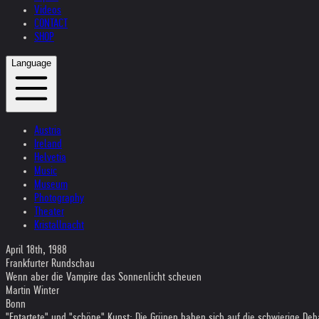
Videos
CONTACT
SHOP
Language
Austria
Ireland
Helvetia
Music
Museum
Photography
Theater
Kristallnacht
April 18th, 1988
Frankfurter Rundschau
Wenn aber die Vampire das Sonnenlicht scheuen
Martin Winter
Bonn
"Entartete" und "schöne" Kunst: Die Grünen haben sich auf die schwierige Deba