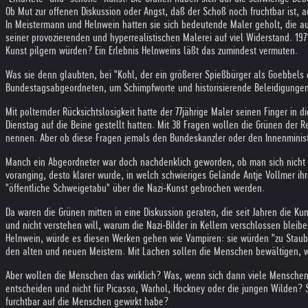
Ob Mut zur offenen Diskussion oder Angst, daß der Schoß noch fruchtbar ist, 
In Meistermann und Helnwein hatten sie sich bedeutende Maler geholt, die au
seiner provozierenden und hyperrealistischen Malerei auf viel Widerstand. 197
Kunst pilgern würden? Ein Erlebnis Helnweins läßt das zumindest vermuten.
Was sie denn glaubten, bei "Kohl, der ein größerer Spießbürger als Goebbels 
Bundestagsabgeordneten, um Schimpfworte und historisierende Beleidigungen 
Mit polternder Rücksichtslosigkeit hatte der 77jährige Maler seinen Finger in 
Dienstag auf die Beine gestellt hatten. Mit 38 Fragen wollen die Grünen der
nennen. Aber ob diese Fragen jemals den Bundeskanzler oder den Innenministe
Manch ein Abgeordneter war doch nachdenklich geworden, ob man sich nicht viell
voranging, desto klarer wurde, in welch schwieriges Gelände Antje Vollmer ihr
"öffentliche Schweigetabu" über die Nazi-Kunst gebrochen werden.
Da waren die Grünen mitten in eine Diskussion geraten, die seit Jahren die K
und nicht verstehen will, warum die Nazi-Bilder in Kellern verschlossen bleib
Helnwein, würde es diesen Werken gehen wie Vampiren: sie würden "zu Staub z
den alten und neuen Meistern. Mit Lachen sollen die Menschen bewältigen, wa
Aber wollen die Menschen das wirklich? Was, wenn sich dann viele Menschen
entscheiden und nicht für Picasso, Warhol, Hockney oder die jungen Wilden? 
furchtbar auf die Menschen gewirkt habe?