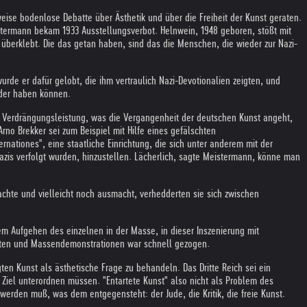
eise bodenlose Debatte über Ästhetik und über die Freiheit der Kunst geraten.
stermann bekam 1933 Ausstellungsverbot. Helnwein, 1948 geboren, stößt mit
" überklebt. Die das getan haben, sind das die Menschen, die wieder zur Nazi-
urde er dafür gelobt, die ihm vertraulich Nazi-Devotionalien zeigten, und
lder haben können.
ie Verdrängungsleistung, was die Vergangenheit der deutschen Kunst angeht,
no Brekker sei zum Beispiel mit Hilfe eines gefälschten
nationes", eine staatliche Einrichtung, die sich unter anderem mit der
Nazis verfolgt wurden, hinzustellen. Lächerlich, sagte Meistermann, könne man
achte und vielleicht noch ausmacht, verhedderten sie sich zwischen
dem Aufgehen des einzelnen in der Masse, in dieser Inszenierung mit
nzerten und Massendemonstrationen war schnell gezogen.
en Kunst als ästhetische Frage zu behandeln. Das Dritte Reich sei ein
Ziel unterordnen müssen. "Entartete Kunst" also nicht als Problem des
werden muß, was dem entgegensteht: der Jude, die Kritik, die freie Kunst.