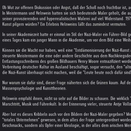
Ob Mut zur offenen Diskussion oder Angst, daß der Schoß noch fruchtbar ist, 
In Meistermann und Helnwein hatten sie sich bedeutende Maler geholt, die au
seiner provozierenden und hyperrealistischen Malerei auf viel Widerstand. 197
Kunst pilgern würden? Ein Erlebnis Helnweins läßt das zumindest vermuten.
In seiner Akademiezeit hatte er einmal im Stil der Nazi-Maler ein Führer-Bild
eines Tages kam ein junger Mann in die Akademie, um vor dem Bild eine Weih
Können sie die Macht nur haben, weil eine "Entdämonisierung der Nazi-Kunst 
steuerte Meistermann die eine oder andere Geschichte aus dem Nachkriegsdeut
Entlastungsschreibens des großen Bildhauers Henry Moore entnazifiziert worde
Verbreitung deutscher Kultur im Ausland beschäftigt, sogar versucht, den "alt
die Nazi-Kunst überhaupt nicht machen, weil die "Leute heute noch dafür sind
Nur warum sie dafür sind, dieser Frage näherten sich die Grünen kaum. Auf de
Massenpsychologie und Kunsttheorien.
Helnwein empfahl ihnen, nicht so sehr auf die Bilder zu schauen. Die wirklich
Marschtritt, Musik und Führerkult. In der Erinnerung vieler, steuerte Antje V
Aber hat es dieses Kribbeln auch vor den Bildern der Nazi-Maler gegeben? Mei
"totales Unternehmen" gewesen, in dem alles der Frage untergeordnet worden 
Geschmacks, sondern als Opfer einer Ideologie, in der alles dem arischen Men