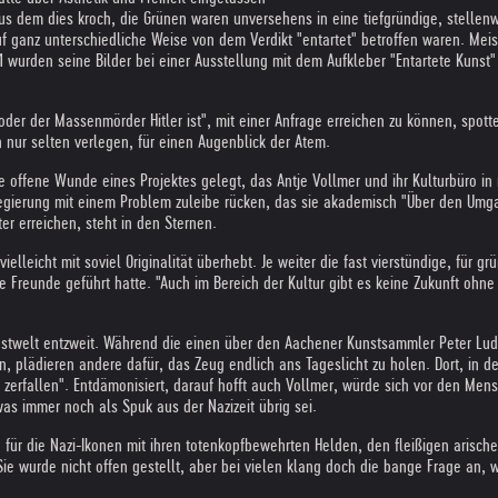
aus dem dies kroch, die Grünen waren unversehens in eine tiefgründige, stellenw
f ganz unterschiedliche Weise von dem Verdikt "entartet" betroffen waren. Mei
1 wurden seine Bilder bei einer Ausstellung mit dem Aufkleber "Entartete Kunst
oder der Massenmörder Hitler ist", mit einer Anfrage erreichen zu können, spot
nur selten verlegen, für einen Augenblick der Atem.
die offene Wunde eines Projektes gelegt, das Antje Vollmer und ihr Kulturbüro i
 Regierung mit einem Problem zuleibe rücken, das sie akademisch "Über den Umg
r erreichen, steht in den Sternen.
eicht mit soviel Originalität überhebt. Je weiter die fast vierstündige, für grün
e Freunde geführt hatte. "Auch im Bereich der Kultur gibt es keine Zukunft ohne
unstwelt entzweit. Während die einen über den Aachener Kunstsammler Peter Ludw
en, plädieren andere dafür, das Zeug endlich ans Tageslicht zu holen. Dort, in d
erfallen". Entdämonisiert, darauf hofft auch Vollmer, würde sich vor den Mensc
s immer noch als Spuk aus der Nazizeit übrig sei.
 für die Nazi-Ikonen mit ihren totenkopfbewehrten Helden, den fleißigen ari
Sie wurde nicht offen gestellt, aber bei vielen klang doch die bange Frage an,