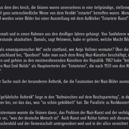
aus dem dies kroch, die Grünen waren unversehens in eine tiefgründige, stellenw
f ganz unterschiedliche Weise von dem Verdikt "entartet" betroffen waren. Mei
1 wurden seine Bilder bei einer Ausstellung mit dem Aufkleber "Entartete Kunst
 gemalt und in einen Rahmen aus den dreißiger Jahren gehängt. Von Taxifahrern w
estunde abzuhalten. Damals, sagt Helnwein, habe er gelernt, welche Macht Bi
als emanzipatorischer Akt" nicht stattfand, wie Antje Vollmer vermutet? Über d
schland bei, "Querbeet" habe man nach dem Krieg Nazi-Künstler beschäftigt; Ar
n und gehöre zu den meistverdienenden Künstlern der Republik. 1967 habe "Inter
en Nazi Emil Nolde" als Hauptvertreter der "Entarteten", die nach 1933 von den 
".
r Suche nach der besonderen Ästhetik, die die Faszination der Nazi-Bilder ausm
 "gefährliche Ästhetik" liege in den "Aufmärschen auf dem Reichsparteitag", in 
ollmer bei, sei das das, was "so schön gekribbelt" hat. Die Parallele zu Rockko
stermann warnte die Grünen davor, das Problem der Nazi-Kunst und der verfolgt
sei, "was der deutsche Mensch ist". Auch Kunst und Kultur hätten sich diesem 
schenbild und der Gemeinschaft untergeordnet wird und in der alles vernichtet 