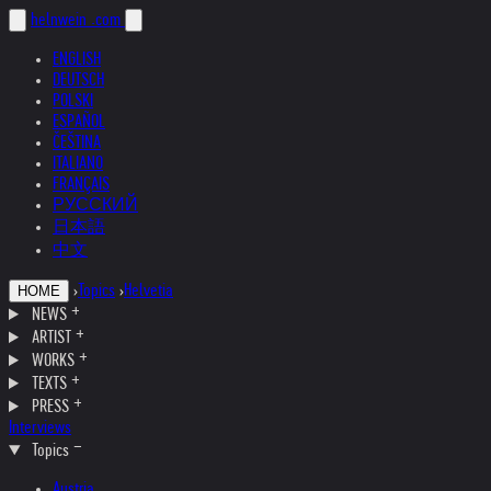
helnwein
.com
ENGLISH
DEUTSCH
POLSKI
ESPAÑOL
ČEŠTINA
ITALIANO
FRANÇAIS
РУССКИЙ
日本語
中文
›
Topics
›
Helvetia
HOME
NEWS
ARTIST
WORKS
TEXTS
PRESS
Interviews
Topics
Austria