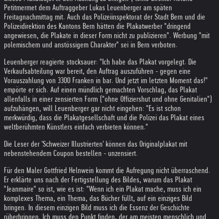
Petitmermet dem Auftraggeber Lukas Leuenberger am späten
Freitagnachmittag mit. Auch das Polizeiinspektorat der Stadt Bern und die
Polizeidirektion des Kantons Bern hätten die Plakatwerber "dringend
angewiesen, die Plakate in dieser Form nicht zu publizieren". Werbung "mit
polemischem und anstössigem Charakter" sei in Bern verboten.
Leuenberger reagierte stocksauer: "Ich habe das Plakat vorgelegt. Die
Verkaufsabteilung war bereit, den Auftrag auszuführen - gegen eine
Vorauszahlung von 3300 Franken in bar. Und jetzt im letzten Moment das!"
empörte er sich. Auf einen mündlich gemachten Vorschlag, das Plakat
allenfalls in einer zensierten Form ("ohne Offiziershut und ohne Genitalien")
aufzuhängen, will Leuenberger gar nicht eingehen: "Es ist schon
merkwürdig, dass die Plakatgesellschaft und die Polizei das Plakat eines
weltberühmten Künstlers einfach verbieten können."
Die Leser der 'Schweizer Illustrierten' können das Originalplakat mit
nebenstehendem Coupon bestellen - unzensiert.
Für den Maler Gottfried Helnwein kommt die Aufregung nicht überraschend.
Er erklärte uns nach der Fertigstellung des Bildes, warum das Plakat
"Jeanmaire" so ist, wie es ist: "Wenn ich ein Plakat mache, muss ich ein
komplexes Thema, ein Thema, das Bücher füllt, auf ein einziges Bild
bringen. In diesem einzigen Bild muss ich die Essenz der Geschichte
rüberbringen. Ich muss den Punkt finden, der am meisten menschlich und