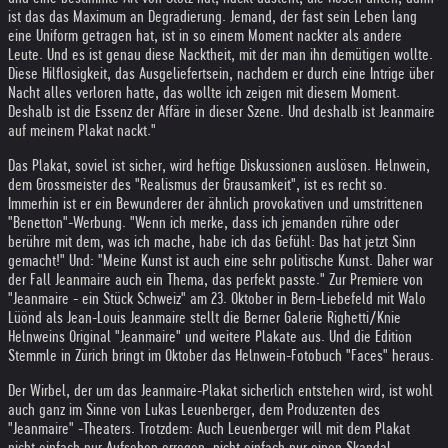
ist das das Maximum an Degradierung. Jemand, der fast sein Leben lang
eine Uniform getragen hat, ist in so einem Moment nackter als andere
Leute. Und es ist genau diese Nacktheit, mit der man ihn demütigen wollte.
Diese Hilflosigkeit, das Ausgeliefertsein, nachdem er durch eine Intrige über
Nacht alles verloren hatte, das wollte ich zeigen mit diesem Moment.
Deshalb ist die Essenz der Affäre in dieser Szene. Und deshalb ist Jeanmaire
auf meinem Plakat nackt."
Das Plakat, soviel ist sicher, wird heftige Diskussionen auslösen. Helnwein,
dem Grossmeister des "Realismus der Grausamkeit", ist es recht so.
Immerhin ist er ein Bewunderer der ähnlich provokativen und umstrittenen
"Benetton"-Werbung. "Wenn ich merke, dass ich jemanden rühre oder
berühre mit dem, was ich mache, habe ich das Gefühl: Das hat jetzt Sinn
gemacht!" Und: "Meine Kunst ist auch eine sehr politische Kunst. Daher war
der Fall Jeanmaire auch ein Thema, das perfekt passte." Zur Premiere von
"Jeanmaire - ein Stück Schweiz" am 23. Oktober in Bern-Liebefeld mit Walo
Lüönd als Jean-Louis Jeanmaire stellt die Berner Galerie Righetti/Knie
Helnweins Original "Jeanmaire" und weitere Plakate aus. Und die Edition
Stemmle in Zürich bringt im Oktober das Helnwein-Fotobuch "Faces" heraus.
Der Wirbel, der um das Jeanmaire-Plakat sicherlich entstehen wird, ist wohl
auch ganz im Sinne von Lukas Leuenberger, dem Produzenten des
"Jeanmaire" -Theaters. Trotzdem: Auch Leuenberger will mit dem Plakat
nicht einfach nur Aufsehen erregen, nicht einfach nur einen Skandal