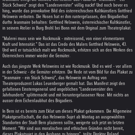
Stück Schweiz" zeigt den "Landesverräter" völlig nackt! Und noch bevor es
hing, wurde das provokative Bild des österreichischen Kultkünstlers Gottfried
Helnwein verboten. Die Hosen hat er ihm runtergelassen, den Brigadierhut
durfte Jeanmaire behalten: Gottfried Helnwein, österreichischer Kultkünstler,
in seinem Atelier in Burg Brohl bei Bonn mit dem Original zum Theaterplakat.
"Malerei muss sein wie Rockmusik - mitreissend, von einer elementaren
Kraft und Intensität." Das ist das Credo des Malers Gottfried Helnwein, 43.
Und weil er tatsächlich malt wie Rockmusik, erhitzen sich an den Werken des
Österreichers immer wieder die Gemüter.
Auch das jüngste Werk Helnweins ist wie Rockmusik. Und es wird - vor allem
in der Schweiz - die Gemüter erhitzen. Die Rede ist vom Bild für das Plakat zu
"Jeanmaire - ein Stück Schweiz", das Helnwein im Auftrag von
Theaterproduzent Lukas Leuenberger gemalt hat. Das Manifest zeigt den
gefallenen Einsterngeneral und angeblichen "Landesverräter des
Jahrhunderts" splitternackt und mit heruntergelassener Hose. Mit nichts an
ausser dem Eichenlaubhut des Brigadiers.
In Bern ist es bereits zum Eklat um dieses Plakat gekommen. Die Allgemeine
Plakatgesellschaft, die das Helnwein-Sujet ab Montag an ausgewählten
Standorten der Stadt Bern plazieren sollte, weigerte sich jetzt im letzten
Moment: "Wir sind aus moralischen und ethischen Gründen nicht bereit,
dieses Plakatsujet in den Aushang zu bringen", teilte Direktor Roland