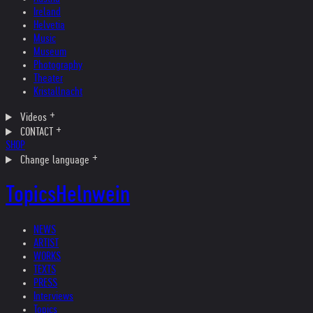
Ireland
Helvetia
Music
Museum
Photography
Theater
Kristallnacht
Videos
CONTACT
SHOP
Change language
Topics
Helnwein
NEWS
ARTIST
WORKS
TEXTS
PRESS
Interviews
Topics