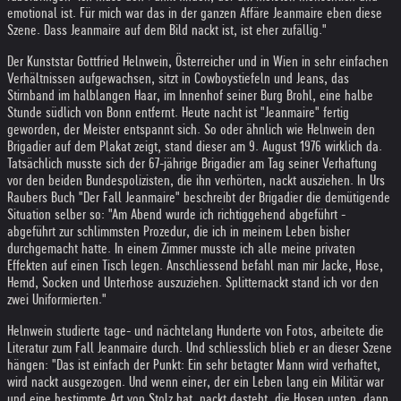
emotional ist. Für mich war das in der ganzen Affäre Jeanmaire eben diese
Szene. Dass Jeanmaire auf dem Bild nackt ist, ist eher zufällig."
Der Kunststar Gottfried Helnwein, Österreicher und in Wien in sehr einfachen
Verhältnissen aufgewachsen, sitzt in Cowboystiefeln und Jeans, das
Stirnband im halblangen Haar, im Innenhof seiner Burg Brohl, eine halbe
Stunde südlich von Bonn entfernt. Heute nacht ist "Jeanmaire" fertig
geworden, der Meister entspannt sich. So oder ähnlich wie Helnwein den
Brigadier auf dem Plakat zeigt, stand dieser am 9. August 1976 wirklich da.
Tatsächlich musste sich der 67-jährige Brigadier am Tag seiner Verhaftung
vor den beiden Bundespolizisten, die ihn verhörten, nackt ausziehen. In Urs
Raubers Buch "Der Fall Jeanmaire" beschreibt der Brigadier die demütigende
Situation selber so: "Am Abend wurde ich richtiggehend abgeführt -
abgeführt zur schlimmsten Prozedur, die ich in meinem Leben bisher
durchgemacht hatte. In einem Zimmer musste ich alle meine privaten
Effekten auf einen Tisch legen. Anschliessend befahl man mir Jacke, Hose,
Hemd, Socken und Unterhose auszuziehen. Splitternackt stand ich vor den
zwei Uniformierten."
Helnwein studierte tage- und nächtelang Hunderte von Fotos, arbeitete die
Literatur zum Fall Jeanmaire durch. Und schliesslich blieb er an dieser Szene
hängen: "Das ist einfach der Punkt: Ein sehr betagter Mann wird verhaftet,
wird nackt ausgezogen. Und wenn einer, der ein Leben lang ein Militär war
und eine bestimmte Art von Stolz hat, nackt dasteht, die Hosen unten, dann