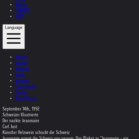
Videos
CONTACT
SHOP
Language
Austria
Ireland
Helvetia
Music
Museum
Photography
Theater
Kristallnacht
September 14th, 1992
Schweizer Illustrierte
Der nackte Jeanmaire
Carl Just
Künstler Helnwein schockt die Schweiz
Jeanmaire erregt die Schweiz von neuem: Das Plakat zu "Jeanmaire - ein