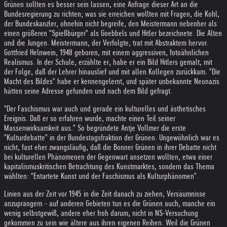
Grünen sollten es besser sein lassen, eine Anfrage dieser Art an die
Bundesregierung zu richten; was sie erreichen wollten mit Fragen, die Kohl,
der Bundeskanzler, ohnehin nicht begreife, den Meistermann nebenher als
einen größeren "Spießbürger" als Goebbels und Hitler bezeichnete. Die Alten
und die Jungen. Meistermann, der Verfolgte, trat mit Abstraktem hervor.
Gottfried Helnwein, 1948 geboren, mit einem aggressiven, fotoähnlichen
Realismus. In der Schule, erzählte er, habe er ein Bild Hitlers gemalt, mit
der Folge, daß der Lehrer hinauslief und mit allen Kollegen zurückkam. "Die
Macht des Bildes" habe er kennengelernt, und später unbekannte Neonazis
hätten seine Adresse gefunden und nach dem Bild gefragt.
"Der Faschismus war auch und gerade ein kulturelles und ästhetisches
Ereignis. Daß er so erfahren wurde, machte einen Teil seiner
Massenwirksamkeit aus." So begründete Antje Vollmer die erste
"Kulturdebatte" in der Bundestagsfraktion der Grünen. Ungewöhnlich war es
nicht, fast eher zwangsläufig, daß die Bonner Grünen in ihrer Debatte nicht
bei kulturellen Phänomenen der Gegenwart ansetzen wollten, etwa einer
kapitalismuskritischen Betrachtung des Kunstmarktes, sondern das Thema
wählten: "Entartete Kunst und der Faschismus als Kulturphänomen".
Linien aus der Zeit vor 1945 in die Zeit danach zu ziehen, Versäumnisse
anzuprangern - auf anderen Gebieten tun es die Grünen auch, manche ein
wenig selbstgewiß, andere eher froh darum, nicht in NS-Versuchung
gekommen zu sein wie ältere aus ihren eigenen Reihen. Weil die Grünen