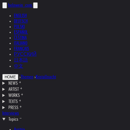
helnwein
.com
ENGLISH
DEUTSCH
POLSKI
ESPAÑOL
ČEŠTINA
ITALIANO
FRANÇAIS
РУССКИЙ
日本語
中文
›
Themen
›
Kristallnacht
HOME
NEWS
ARTIST
WORKS
TEXTS
PRESS
Interviews
Topics
Austria