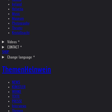
Ireland
Helvetia
Music
Museum
Photography
Theater
Kristallnacht
Videos
CONTACT
SHOP
Change language
Themen
Helnwein
NEWS
KÜNSTLER
WERKE
TEXTE
PRESSE
Interviews
Themen