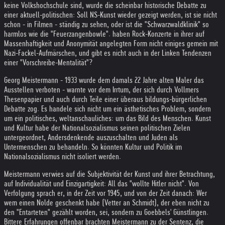
keine Volkshochschule sind, wurde die scheinbar historische Debatte zu
einer aktuell-politischen: Soll NS-Kunst wieder gezeigt werden, ist sie nicht
schon - in Filmen - ständig zu sehen, oder ist die "Schwarzwaldklinik" so
harmlos wie die "Feuerzangenbowle". haben Rock-Konzerte in ihrer auf
Massenhaftigkeit und Anonymität angelegten Form nicht einiges gemein mit
Nazi-Fackel-Aufmärschen, und gibt es nicht auch in der Linken Tendenzen
einer "Vorschreibe-Mentalität"?
Georg Meistermann - 1933 wurde dem damals 22 Jahre alten Maler das
Ausstellen verboten - warnte vor dem Irrtum, der sich durch Vollmers
Thesenpapier und auch durch Teile einer überaus bildungs-bürgerlichen
Debatte zog. Es handele sich nicht um ein ästhetisches Problem, sondern
um ein politisches, weltanschauliches: um das Bild des Menschen. Kunst
und Kultur habe der Nationalsozialismus seinen politischen Zielen
untergeordnet, Andersdenkende auszuschalten und Juden als
Untermenschen zu behandeln. So könnten Kultur und Politik im
Nationalsozialismus nicht isoliert werden.
Meistermann verwies auf die Subjektivität der Kunst und ihrer Betrachtung,
auf Individualität und Einzigartigkeit: All das "wollte Hitler nicht". Von
Verfolgung sprach er, in der Zeit vor 1945, und von der Zeit danach: Wer
wem einen Nolde geschenkt habe (Vetter an Schmidt), der eben nicht zu
den "Entarteten" gezählt worden, sei, sondern zu Goebbels' Günstlingen.
Bittere Erfahrungen offenbar brachten Meistermann zu der Sentenz, die