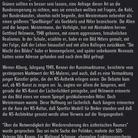
Grünen sollten es besser sein lassen, eine Anfrage dieser Art an die
Bundesregierung zu richten; was sie erreichen wollten mit Fragen, die Kohl,
der Bundeskanzler, ohnehin nicht begreife, den Meistermann nebenher als
einen größeren "Spießbürger" als Goebbels und Hitler bezeichnete. Die Alten
und die Jungen. Meistermann, der Verfolgte, trat mit Abstraktem hervor.
Gottfried Helnwein, 1948 geboren, mit einem aggressiven, fotoähnlichen
Realismus. In der Schule, erzählte er, habe er ein Bild Hitlers gemalt, mit
der Folge, daß der Lehrer hinauslief und mit allen Kollegen zurückkam. "Die
Macht des Bildes" habe er kennengelernt, und später unbekannte Neonazis
hätten seine Adresse gefunden und nach dem Bild gefragt.
Werner Alberg, Jahrgang 1949, Kenner der Kunstmarktszene, berichtete vom
gestiegenen Marktwert der NS-Malerei, und auch, daß es eine Vermarktung
junger Künstler gebe, die der NS-Ästhetik erlegen seien. Die Debatte kam
auf, ob NS-Kunst zu zeigen sei. Ja, sagten vor allem die Jüngeren, weil
gerade die NS-Kunst der Lächerlichkeit preisgebe, und Helnwein erinnerte
an das Bild eines vor einem Spiegel gestikulierenden Hitler. Doch
Meistermann warnte. Diese Hoffnung sei lächerlich. Auch Jüngere erinnerten
an die Aura der NS-Kultur, daß Sportler Modell für Breker standen und daß
die NS-Architektur genutzt werde ohne Verweis auf die Vergangenheit.
"Über die Notwendigkeit der Wiedereroberung des ästhetischen Raumes"
wurde gesprochen. Das sei nicht Sache der Politiker, mahnte der SDS-
Veteran Udo Knapp. Für Waltraud Schoppe, ehemalige Fraktionssprecherin,