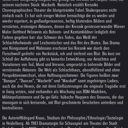
seinem nächsten Stück: Macbeth. Natürlich erzählt Kresniks
Choreographisches Theater die blutgetränkte Fabel Shakespeares nicht
einfach nach. Es hat sich einiger Motive bemächtigt die es wieder und
wieder repetiert, in großaufgerissenen, heftig blutenden Bildern und
verstörten, irrsinnigen Aktionen, denen der Kresnik geistesverwandte Wiener
Maler Gottfried Helnwein als Bühnen- und Kostümbildner lediglich drei
Farben gegeben hat: das Schwarz des Todes, das Weiß der
Schlachthofwände und Leichentücher und das Rot des Blutes. Das Drama
von Königsmord und Wahnsinn erscheint bei Kresnik wie durch den
Fleischwolf gedreht: ein Hackstück, roh und triefend von Blut. Bis kurz vor
Schluß der Aufführung gibt es keinerlei Entwicklung; nur Ansichten und
Variationen von Tod, Mord und Irresein, umgesetzt in bohrende Bilder und
verstörende Aktionen. Die Welt als Schlachthaus, abendfüllend und ohne
Perspektivenwechsel, ohne Hoffnungsschimmer. Die Figuren heißen zwar
"Banquo", "Duncan", "Macbeth" und "Macduff" samt zugehörigen Ladies;
auch die drei Hexen, die mit ihren Einflüsterungen die originale Tragödie erst
in Gang setzen, sind vorhanden als Mischung aus BDM-Mädchen,
Militärpolizistinnen und Go-go-Girls: hübsche Harpyien des Grauens, die das
monogam in sich kreisende, mit Blut geschmierte Geschehen antreiben und
kontrollieren.
Die Autorin
Hildegard Kraus, Studium der Philosophie/Ethnologie/Soziologie
in Heidelberg. Ab 1983 Dramaturgin für Schauspiel am Theater der Stadt