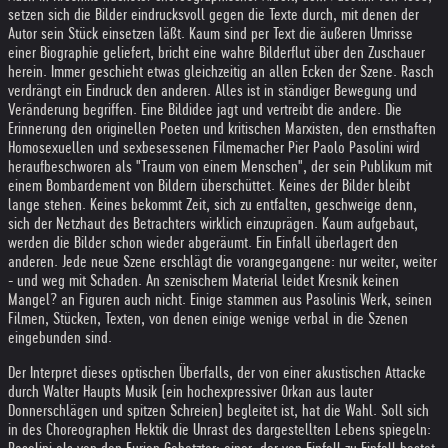
setzen sich die Bilder eindrucksvoll gegen die Texte durch, mit denen der
Autor sein Stück einsetzen läßt. Kaum sind per Text die äußeren Umrisse
einer Biographie geliefert, bricht eine wahre Bilderflut über den Zuschauer
herein. Immer geschieht etwas gleichzeitig an allen Ecken der Szene. Rasch
verdrängt ein Eindruck den anderen. Alles ist in ständiger Bewegung und
Veränderung begriffen. Eine Bildidee jagt und vertreibt die andere. Die
Erinnerung den originellen Poeten und kritischen Marxisten, den ernsthaften
Homosexuellen und sexbesessenen Filmemacher Pier Paolo Pasolini wird
heraufbeschworen als "Traum von einem Menschen", der sein Publikum mit
einem Bombardement von Bildern überschüttet. Keines der Bilder bleibt
lange stehen. Keines bekommt Zeit, sich zu entfalten, geschweige denn,
sich der Netzhaut des Betrachters wirklich einzuprägen. Kaum aufgebaut,
werden die Bilder schon wieder abgeräumt. Ein Einfall überlagert den
anderen. Jede neue Szene erschlägt die vorangegangene: nur weiter, weiter
- und weg mit Schaden. An szenischem Material leidet Kresnik keinen
Mangel? an Figuren auch nicht. Einige stammen aus Pasolinis Werk, seinen
Filmen, Stücken, Texten, von denen einige wenige verbal in die Szenen
eingebunden sind.
Der Interpret dieses optischen Überfalls, der von einer akustischen Attacke
durch Walter Haupts Musik (ein hochexpressiver Orkan aus lauter
Donnerschlägen und spitzen Schreien) begleitet ist, hat die Wahl. Soll sich
in des Choreographen Hektik die Unrast des dargestellten Lebens spiegeln: