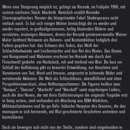
Wenn eine Steigerung möglich ist, gelingt sie Kresnik, im Frühjahr 1988, mit
seinem nächsten Stück: Macbeth. Natürlich erzählt Kresniks
Choreographisches Theater die blutgetränkte Fabel Shakespeares nicht
einfach nach. Es hat sich einiger Motive bemächtigt die es wieder und
wieder repetiert, in großaufgerissenen, heftig blutenden Bildern und
verstörten, irrsinnigen Aktionen, denen der Kresnik geistesverwandte Wiener
Maler Gottfried Helnwein als Bühnen- und Kostümbildner lediglich drei
Farben gegeben hat: das Schwarz des Todes, das Weiß der
Schlachthofwände und Leichentücher und das Rot des Blutes. Das Drama
von Königsmord und Wahnsinn erscheint bei Kresnik wie durch den
Fleischwolf gedreht: ein Hackstück, roh und triefend von Blut. Bis kurz vor
Schluß der Aufführung gibt es keinerlei Entwicklung; nur Ansichten und
Variationen von Tod, Mord und Irresein, umgesetzt in bohrende Bilder und
verstörende Aktionen. Die Welt als Schlachthaus, abendfüllend und ohne
Perspektivenwechsel, ohne Hoffnungsschimmer. Die Figuren heißen zwar
"Banquo", "Duncan", "Macbeth" und "Macduff" samt zugehörigen Ladies;
auch die drei Hexen, die mit ihren Einflüsterungen die originale Tragödie erst
in Gang setzen, sind vorhanden als Mischung aus BDM-Mädchen,
Militärpolizistinnen und Go-go-Girls: hübsche Harpyien des Grauens, die das
monogam in sich kreisende, mit Blut geschmierte Geschehen antreiben und
kontrollieren.
Doch sie bewegen sich nicht von der Stelle, sondern sind eingebunden in