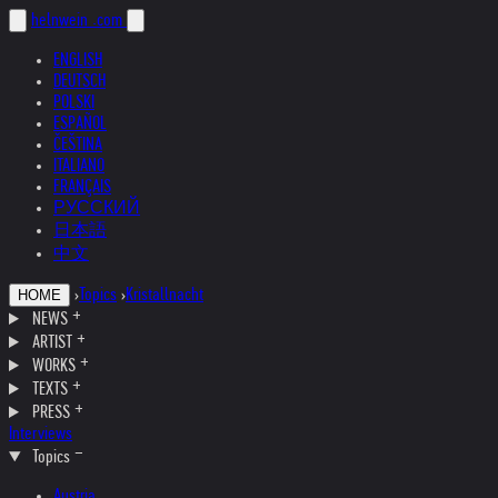
helnwein
.com
ENGLISH
DEUTSCH
POLSKI
ESPAÑOL
ČEŠTINA
ITALIANO
FRANÇAIS
РУССКИЙ
日本語
中文
›
Topics
›
Kristallnacht
HOME
NEWS
ARTIST
WORKS
TEXTS
PRESS
Interviews
Topics
Austria