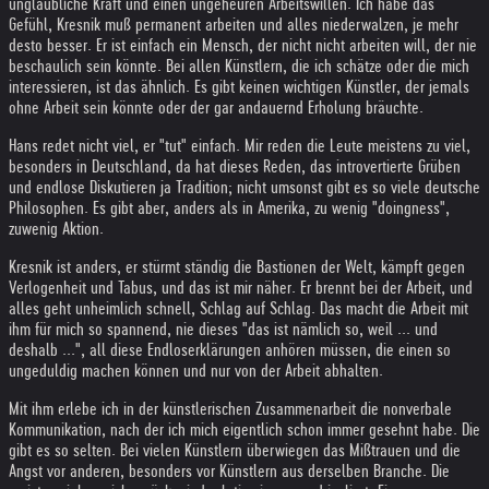
unglaubliche Kraft und einen ungeheuren Arbeitswillen. Ich habe das
Gefühl, Kresnik muß permanent arbeiten und alles niederwalzen, je mehr
desto besser. Er ist einfach ein Mensch, der nicht nicht arbeiten will, der nie
beschaulich sein könnte. Bei allen Künstlern, die ich schätze oder die mich
interessieren, ist das ähnlich. Es gibt keinen wichtigen Künstler, der jemals
ohne Arbeit sein könnte oder der gar andauernd Erholung bräuchte.
Hans redet nicht viel, er "tut" einfach. Mir reden die Leute meistens zu viel,
besonders in Deutschland, da hat dieses Reden, das introvertierte Grüben
und endlose Diskutieren ja Tradition; nicht umsonst gibt es so viele deutsche
Philosophen. Es gibt aber, anders als in Amerika, zu wenig "doingness",
zuwenig Aktion.
Kresnik ist anders, er stürmt ständig die Bastionen der Welt, kämpft gegen
Verlogenheit und Tabus, und das ist mir näher. Er brennt bei der Arbeit, und
alles geht unheimlich schnell, Schlag auf Schlag. Das macht die Arbeit mit
ihm für mich so spannend, nie dieses "das ist nämlich so, weil ... und
deshalb ...", all diese Endloserklärungen anhören müssen, die einen so
ungeduldig machen können und nur von der Arbeit abhalten.
Mit ihm erlebe ich in der künstlerischen Zusammenarbeit die nonverbale
Kommunikation, nach der ich mich eigentlich schon immer gesehnt habe. Die
gibt es so selten. Bei vielen Künstlern überwiegen das Mißtrauen und die
Angst vor anderen, besonders vor Künstlern aus derselben Branche. Die