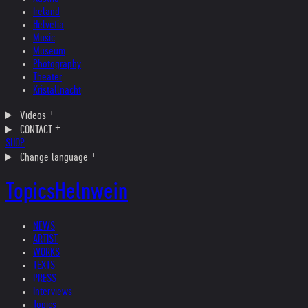
Ireland
Helvetia
Music
Museum
Photography
Theater
Kristallnacht
Videos
CONTACT
SHOP
Change language
Topics
Helnwein
NEWS
ARTIST
WORKS
TEXTS
PRESS
Interviews
Topics