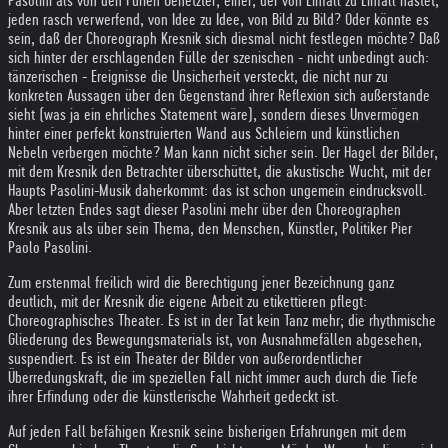
Pasolini als von den Furien Gehetzter; einer, der von Einfall zu Einfall hastet,
jeden rasch verwerfend, von Idee zu Idee, von Bild zu Bild? Oder könnte es
sein, daß der Choreograph Kresnik sich diesmal nicht festlegen möchte? Daß
sich hinter der erschlagenden Fülle der szenischen - nicht unbedingt auch:
tänzerischen - Ereignisse die Unsicherheit versteckt, die nicht nur zu
konkreten Aussagen über den Gegenstand ihrer Reflexion sich außerstande
sieht (was ja ein ehrliches Statement wäre), sondern dieses Unvermögen
hinter einer perfekt konstruierten Wand aus Schleiern und künstlichen
Nebeln verbergen möchte? Man kann nicht sicher sein. Der Hagel der Bilder,
mit dem Kresnik den Betrachter überschüttet, die akustische Wucht, mit der
Haupts Pasolini-Musik daherkommt: das ist schon ungemein eindrucksvoll.
Aber letzten Endes sagt dieser Pasolini mehr über den Choreographen
Kresnik aus als über sein Thema, den Menschen, Künstler, Politiker Pier
Paolo Pasolini.
Zum erstenmal freilich wird die Berechtigung jener Bezeichnung ganz
deutlich, mit der Kresnik die eigene Arbeit zu etikettieren pflegt:
Choreographisches Theater. Es ist in der Tat kein Tanz mehr; die rhythmische
Gliederung des Bewegungsmaterials ist, von Ausnahmefällen abgesehen,
suspendiert. Es ist ein Theater der Bilder von außerordentlicher
Überredungskraft, die im speziellen Fall nicht immer auch durch die Tiefe
ihrer Erfindung oder die künstlerische Wahrheit gedeckt ist.
Auf jeden Fall befähigen Kresnik seine bisherigen Erfahrungen mit dem