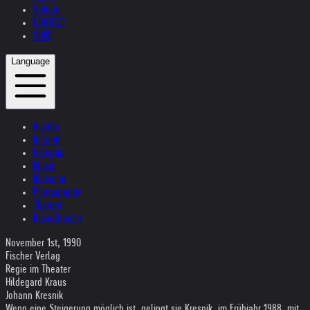
Videos
CONTACT
SHOP
Language
Austria
Ireland
Helvetia
Music
Museum
Photography
Theater
Kristallnacht
November 1st, 1990
Fischer Verlag
Regie im Theater
Hildegard Kraus
Johann Kresnik
Wenn eine Steigerung möglich ist, gelingt sie Kresnik, im Frühjahr 1988, mit