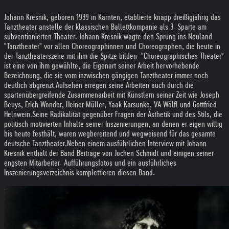
Johann Kresnik, geboren 1939 in Kärnten, etablierte knapp dreißigjährig das
Tanztheater anstelle der klassischen Ballettkompanie als 3. Sparte am
subventionierten Theater. Johann Kresnik wagte den Sprung ins Neuland
"Tanztheater" vor allen Choreographinnen und Choreographen, die heute in
der Tanztheaterszene mit ihm die Spitze bilden. "Choreographisches Theater"
ist eine von ihm gewählte, die Eigenart seiner Arbeit hervorhebende
Bezeichnung, die sie vom inzwischen gängigen Tanztheater immer noch
deutlich abgrenzt.
Aufsehen erregen seine Arbeiten auch durch die
spartenübergreifende Zusammenarbeit mit Künstlern seiner Zeit wie Joseph
Beuys, Erich Wonder, Heiner Müller, Yaak Karsunke, VA Wölfl und Gottfried
Helnwein.
Seine Radikalität gegenüber Fragen der Ästhetik und des Stils, die
politisch motivierten Inhalte seiner Inszenierungen, an denen er eigen willig
bis heute festhält, waren wegbereitend und wegweisend für das gesamte
deutsche Tanztheater.
Neben einem ausführlichen Interview mit Johann
Kresnik enthält der Band Beiträge von Jochen Schmidt und einigen seiner
engsten Mitarbeiter. Aufführungsfotos und ein ausführliches
Inszenierungsverzeichnis komplettieren diesen Band.