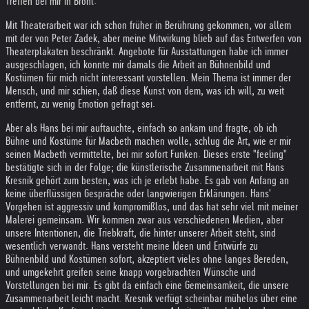
Treffen bei mir in Brohl.
Mit Theaterarbeit war ich schon früher in Berührung gekommen, vor allem
mit der von Peter Zadek, aber meine Mitwirkung blieb auf das Entwerfen von
Theaterplakaten beschränkt. Angebote für Ausstattungen habe ich immer
ausgeschlagen, ich konnte mir damals die Arbeit an Bühnenbild und
Kostümen für mich nicht interessant vorstellen. Mein Thema ist immer der
Mensch, und mir schien, daß diese Kunst von dem, was ich will, zu weit
entfernt, zu wenig Emotion gefragt sei.
Aber als Hans bei mir auftauchte, einfach so ankam und fragte, ob ich
Bühne und Kostüme für Macbeth machen wolle, schlug die Art, wie er mir
seinen Macbeth vermittelte, bei mir sofort Funken. Dieses erste "feeling"
bestätigte sich in der Folge; die künstlerische Zusammenarbeit mit Hans
Kresnik gehört zum besten, was ich je erlebt habe. Es gab von Anfang an
keine überflüssigen Gespräche oder langwierigen Erklärungen. Hans'
Vorgehen ist aggressiv und kompromißlos, und das hat sehr viel mit meiner
Malerei gemeinsam. Wir kommen zwar aus verschiedenen Medien, aber
unsere Intentionen, die Triebkraft, die hinter unserer Arbeit steht, sind
wesentlich verwandt. Hans versteht meine Ideen und Entwürfe zu
Bühnenbild und Kostümen sofort, akzeptiert vieles ohne langes Bereden,
und umgekehrt greifen seine knapp vorgebrachten Wünsche und
Vorstellungen bei mir. Es gibt da einfach eine Gemeinsamkeit, die unsere
Zusammenarbeit leicht macht. Kresnik verfügt scheinbar mühelos über eine