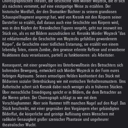
Choreographischen Theater, die Geschichte vom Mörder Woyzeck, die er sich
als nächstes vornimmt, auf eine einzigartige Weise zu erzählen. Der
historische Mordfall, der den Dramatiker Büchner zu seinem grandiosen
Schauspielfragment angeregt hat, wird von Kresnik mit den Körpern seiner
Darsteller so erzählt, daß daraus auch eine Geschichte von Körpern wird;
was in den Köpfen der Kresnikschen Figuren vorgeht, geht nur insoweit ins
Stück ein, als es mit Bildern auszudrücken ist. Kresniks Mörder Woyzeck "das
ist erklärtermaßen die Geschichte von Woyzecks gefühllos gewordenem
Körper", die Geschichte einer tödlichen Erstarrung; sie erzählt von einem
lebendig Toten, einem Zombie, den gewisse erlernte Reflexe und erworbene
Reaktionen dazu veranlassen, partiell zu funktionieren: als Arbeitstier.
Konsequent, mit einer gewaltigen ins Unterbewußtsein des Betrachters sich
bohrenden Bewegung, entwickelt sich Mörder Woyzeck in der Form eures
fiebrigen Alptraums. Seinen armseligen Helden konfrontiert das Stück mit
Bildserien sozialer Unterdrückung wie mit erotischen Verhaltensmustern. Ums
Ästhetische schert sich Kresnik dabei noch weniger als in früheren Stücken.
Über menschliche Erniedrigung spricht er in Bildern, die dem Betrachter an
die Nieren gehen. Der Choreograph schlägt zu wie mit dem
Vorschlaghammer. Aber sein Hammer trifft manchen Nagel auf den Kopf. Das
Stück beschreibt, mit einer gegenüber den Vorgängern eher gebändigten
Bilderflut, die körperliche und geistige Auflösung eines Menschen mit
radikaler Genauigkeit großer szenischer Phantasie und ungeheurer
theatralischer Wucht.