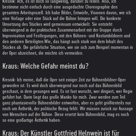
Kresnik: Ach, es ist doch so langweilig, darüber zu reden. Also, ich
bestimme nicht einfach durch eine ausgedachte Choreographie den
gesamten Arbeitsprozeß. Ich habe Bilder, Entwürfe, Visionen davon, wie ich
eine Vorlage oder eine Stück auf die Bühne bringen will. Die konkrete
Umsetzung des Stückes wird gemeinsam entwickelt. Sie entsteht
überwiegend in der praktischen Zusammenarbeit mit der Gruppe durch
Improvisation und Festlegungen, mit den Bühnen- und Kostümbildnern und
den anderen Beteiligten.
Wie, das hängt auch stark von dem Inhalt des
Stückes ab. Die gefährliche Situation, wie sie sich zum Beispiel momentan in
der Oper abzeichnet, die möchte ich vermeiden.
Kraus: Welche Gefahr meinst du?
Kresnik: Ich meine, daß die Oper seit einiger Zeit zur Bühnenbildner-Oper
geworden ist. Es wird doch überwiegend nur noch auf das Bühnenbild
geschaut, in dem gesungen wird. Es ist fast wurscht, wer dirigiert, wer Regie
geführt hat. Darin liegt das große Manko für mich. Zwar werden zum Teil
ganz phantasievolle Bühnenbilder entworfen, aber es geht größtenteils nur
noch um Ästhetik, der politische Bezug fehlt. Wir müssen zurück zur Aussage
von Menschen auf der Bühne. Diese ersetzt kein Bühnenbild, mag es noch
so eine großartige Ästhetik haben.
Kraus: Der Künstler Gottfried Helnwein ist für