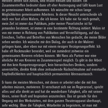
meisten ziehen sich zurück, sind relativ einsam und isoliert. Ein
Zusammentreffen bedeutet dann oft eher Anstrengung und läßt kaum Lust
zu gemeinsamer Arbeit aufkommen. Ich wünschte mir schon lange
Möglichkeiten gemeinsamen Arbeitens. In dieser Hinsicht unterscheide ich
mich von fast allen Malern, die ich kenne. Ich habe nie für mich gemalt,
mein Ziel ist immer das Publikum, jeder meiner Pinselstriche ist für
jemanden bestimmt, ist immer in eine bestimmte Richtung initiiert. Malen ist
von mir immer in Richtung von Publikation und Vervielfältigung, auf das
Erreichen, Treffen und Betreffen von Menschen hin gedacht, die meine Bilder
sehen werden. Ich wünsche mir den Dialog, der auch in der Malerei
gelingen kann, aber eben nur mit einem riesigen Verzögerungseffekt. Ich
habe oft Rockmusiker beneidet, weil sie zumindest zeitweise ein
gemeinsames Kreieren erleben können. Mit Hans als Partner war eine
ähnliche Art von Kreieren im Zusammenspiel möglich. Es gibt in der Arbeit
mit ihm kein Kompetenzgerangel, kein hierarchisches Denken, sondern
unverstellte, direkte Kritik ohne zeitraubende Rücksichtnahme auf eventuelle
Empfindlichkeiten und hauptsächlich permanenten Ideenaustausch.
Er kann die meisten Menschen, mit denen er arbeitet oder die mit ihm
arbeiten müssen, motivieren. Er verschanzt sich nie im Regiesessel, spricht
alles und alle direkt an und hat die wunderbare Fähigkeit, alle mit seinen
Ideen, seiner Kraft und Inspiration anzustecken. Das ist gerade für den
Umgang mit den Werkstätten, mit dem ganzen Theaterapparat überhaupt,
sehr wichtig. Ohne die Fähigkeit, Mitarbeiter zu begeistern, ist man mit