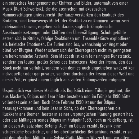
ein statisches Arrangement: nur Chiffren und Bilder, untermalt von einer
Musik (Kurt Schwertsik), die die szenischen mit akustischen
Hammerschlägen unterstreicht. Die Tänze verstärken den Eindruck des
Brutalen, sind keineswegs Mittel, der Realität zu entkommen. wenn zwei
miteinander tanzen, ergeben sich daraus sogleich kämpferische
Auseinandersetzungen oder Chiffren der Überwältigung. Schuldgefühle
setzen sich in zittrige, fahrige Reaktionen um. Ensembletänze explodieren
als hektische Emotionen: Die Furien sind los, wahnsinnig vor Angst oder
blind vor Blutgier. Wieder schert sich der Choreograph nicht im geringsten
um herkömmliche Ästhetik. Sein Macbeth ist kein feinsinniges Kunststück,
sondern ein lauter, greller Schrei des Entsetzens. Aber der Irrsinn, den das
Stück nicht nur vorführt, sondern von dem es auch angetrieben wird, ist kein
individueller oder gar privater, sondern durchaus der Irrsinn dieser Welt und
dieser Zeit; er grinst einem täglich aus vielen Zeitungszeilen entgegen.
Ursprünglich war dieser Macbeth als Kopfstück einer Trilogie geplant, die
aus Macbeth, Ödipus und Lear hätte bestehen und im Frühjahr 1990 hätte
vollendet sein sollen. Doch Ende Februar 1990 ist nur der Ödipus
herausgekommen und kein Lear in Sicht; ob den Choreographen die
Rückkehr ans Bremer Theater in seiner ursprünglichen Planung gestört hat,
oder das Mißlingen seines Ödipus im Frühjahr 1989, noch in Heidelberg, ist
für diesen Aufsatz ohne Belang. Auch im Ödipus erzählt Kresnik eine
schreckliche Geschichte, und bei oberflächlicher Betrachtung erzählt er sie
mit den gleichen Mitteln, die Sylvia Plath, Mörder Woyzeck und vor allem