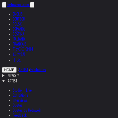
helnwein
.com
ENGLISH
DEUTSCH
POLSKI
ESPAÑOL
ČEŠTINA
ITALIANO
FRANÇAIS
РУССКИЙ
日本語
中文
›
ARTIST
›
Exhibitions
HOME
NEWS
ARTIST
Studio + Live
Exhibitions
Interviews
Quotes
Quotes by Helnwein
Feedback