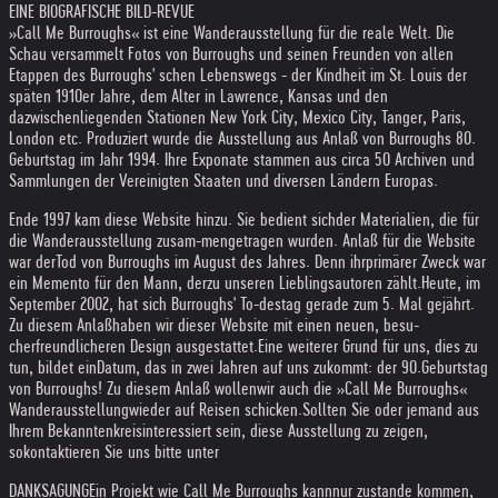
EINE BIOGRAFISCHE BILD-REVUE
»Call Me Burroughs« ist eine Wanderausstellung für die reale Welt. Die
Schau versammelt Fotos von Burroughs und seinen Freunden von allen
Etappen des Burroughs' schen Lebenswegs - der Kindheit im St. Louis der
späten 1910er Jahre, dem Alter in Lawrence, Kansas und den
dazwischenliegenden Stationen New York City, Mexico City, Tanger, Paris,
London etc. Produziert wurde die Ausstellung aus Anlaß von Burroughs 80.
Geburtstag im Jahr 1994. Ihre Exponate stammen aus circa 50 Archiven und
Sammlungen der Vereinigten Staaten und diversen Ländern Europas.
Ende 1997 kam diese Website hinzu. Sie bedient sich
der Materialien, die für
die Wanderausstellung zusam-
mengetragen wurden. Anlaß für die Website
war der
Tod von Burroughs im August des Jahres. Denn ihr
primärer Zweck war
ein Memento für den Mann, der
zu unseren Lieblingsautoren zählt.
Heute, im
September 2002, hat sich Burroughs' To-
destag gerade zum 5. Mal gejährt.
Zu diesem Anlaß
haben wir dieser Website mit einen neuen, besu-
cherfreundlicheren Design ausgestattet.
Eine weiterer Grund für uns, dies zu
tun, bildet ein
Datum, das in zwei Jahren auf uns zukommt: der 90.
Geburtstag
von Burroughs! Zu diesem Anlaß wollen
wir auch die »Call Me Burroughs«
Wanderausstellung
wieder auf Reisen schicken.
Sollten Sie oder jemand aus
Ihrem Bekanntenkreis
interessiert sein, diese Ausstellung zu zeigen,
so
kontaktieren Sie uns bitte unter
DANKSAGUNG
Ein Projekt wie Call Me Burroughs kann
nur zustande kommen,