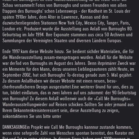
Schau versammelt Fotos von Burroughs und seinen Freunden von allen
Etappen des Burroughs' schen Lebenswegs - der Kindheit im St. Louis der
späten 1910er Jahre, dem Alter in Lawrence, Kansas und den
dazwischenliegenden Stationen New York City, Mexico City, Tanger, Paris,
London etc. Produziert wurde die Ausstellung aus Anlaß von Burroughs 80.
Geburtstag im Jahr 1994. Ihre Exponate stammen aus circa 50 Archiven und
Sammlungen der Vereinigten Staaten und diversen Ländern Europas.
Ende 1997 kam diese Website hinzu. Sie bedient sich
der Materialien, die für
die Wanderausstellung zusam-
mengetragen wurden. Anlaß für die Website
war der
Tod von Burroughs im August des Jahres. Denn ihr
primärer Zweck war
ein Memento für den Mann, der
zu unseren Lieblingsautoren zählt.
Heute, im
September 2002, hat sich Burroughs' To-
destag gerade zum 5. Mal gejährt.
Zu diesem Anlaß
haben wir dieser Website mit einen neuen, besu-
cherfreundlicheren Design ausgestattet.
Eine weiterer Grund für uns, dies zu
tun, bildet ein
Datum, das in zwei Jahren auf uns zukommt: der 90.
Geburtstag
von Burroughs! Zu diesem Anlaß wollen
wir auch die »Call Me Burroughs«
Wanderausstellung
wieder auf Reisen schicken.
Sollten Sie oder jemand aus
Ihrem Bekanntenkreis
interessiert sein, diese Ausstellung zu zeigen,
so
kontaktieren Sie uns bitte unter
DANKSAGUNG
Ein Projekt wie Call Me Burroughs kann
nur zustande kommen,
wenn eine sehr
große Zahl von Menschen spontan bereit
ist, den Kurator mit
Rat und Tat zu unter-
stützen. In diesem Sinne haben rund 100
Personen in