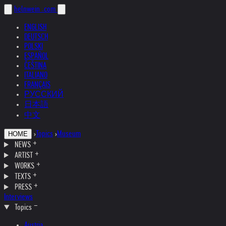
helnwein
.com
ENGLISH
DEUTSCH
POLSKI
ESPAÑOL
ČEŠTINA
ITALIANO
FRANÇAIS
РУССКИЙ
日本語
中文
›
Topics
›
Museum
HOME
NEWS
ARTIST
WORKS
TEXTS
PRESS
Interviews
Topics
Austria