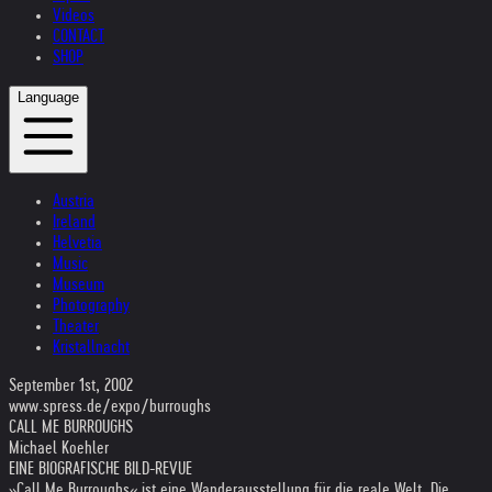
Videos
CONTACT
SHOP
Language
Austria
Ireland
Helvetia
Music
Museum
Photography
Theater
Kristallnacht
September 1st, 2002
www.spress.de/expo/burroughs
CALL ME BURROUGHS
Michael Koehler
EINE BIOGRAFISCHE BILD-REVUE
»Call Me Burroughs« ist eine Wanderausstellung für die reale Welt. Die