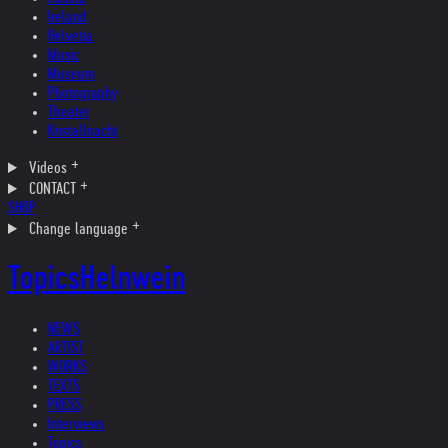
Ireland
Helvetia
Music
Museum
Photography
Theater
Kristallnacht
Videos
CONTACT
SHOP
Change language
Topics
Helnwein
NEWS
ARTIST
WORKS
TEXTS
PRESS
Interviews
Topics