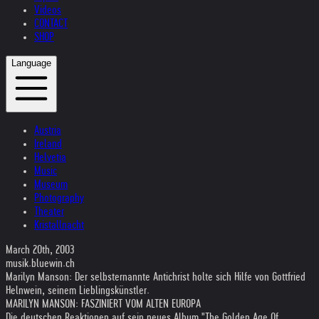
Videos
CONTACT
SHOP
Language
Austria
Ireland
Helvetia
Music
Museum
Photography
Theater
Kristallnacht
March 20th, 2003
musik.bluewin.ch
Marilyn Manson: Der selbsternannte Antichrist holte sich Hilfe von Gottfried
Helnwein, seinem Lieblingskünstler.
MARILYN MANSON: FASZINIERT VOM ALTEN EUROPA
Die deutschen Reaktionen auf sein neues Album "The Golden Age Of