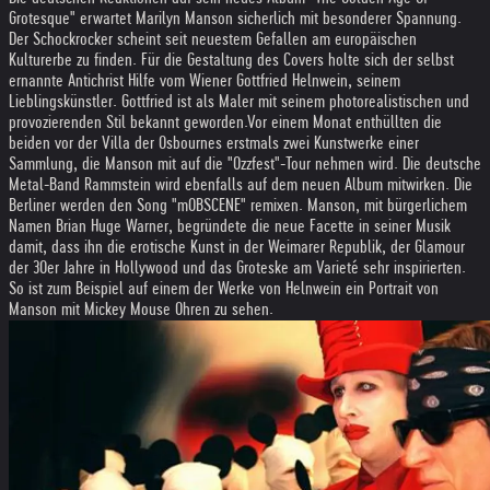
Grotesque" erwartet Marilyn Manson sicherlich mit besonderer Spannung.
Der Schockrocker scheint seit neuestem Gefallen am europäischen
Kulturerbe zu finden. Für die Gestaltung des Covers holte sich der selbst
ernannte Antichrist Hilfe vom Wiener Gottfried Helnwein, seinem
Lieblingskünstler. Gottfried ist als Maler mit seinem photorealistischen und
provozierenden Stil bekannt geworden.Vor einem Monat enthüllten die
beiden vor der Villa der Osbournes erstmals zwei Kunstwerke einer
Sammlung, die Manson mit auf die "Ozzfest"-Tour nehmen wird. Die deutsche
Metal-Band Rammstein wird ebenfalls auf dem neuen Album mitwirken. Die
Berliner werden den Song "mOBSCENE" remixen. Manson, mit bürgerlichem
Namen Brian Huge Warner, begründete die neue Facette in seiner Musik
damit, dass ihn die erotische Kunst in der Weimarer Republik, der Glamour
der 30er Jahre in Hollywood und das Groteske am Varieté sehr inspirierten.
So ist zum Beispiel auf einem der Werke von Helnwein ein Portrait von
Manson mit Mickey Mouse Ohren zu sehen.