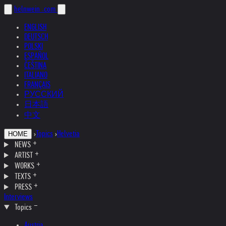
helnwein
.com
ENGLISH
DEUTSCH
POLSKI
ESPAÑOL
ČEŠTINA
ITALIANO
FRANÇAIS
РУССКИЙ
日本語
中文
›
Topics
›
Helvetia
HOME
NEWS
ARTIST
WORKS
TEXTS
PRESS
Interviews
Topics
Austria