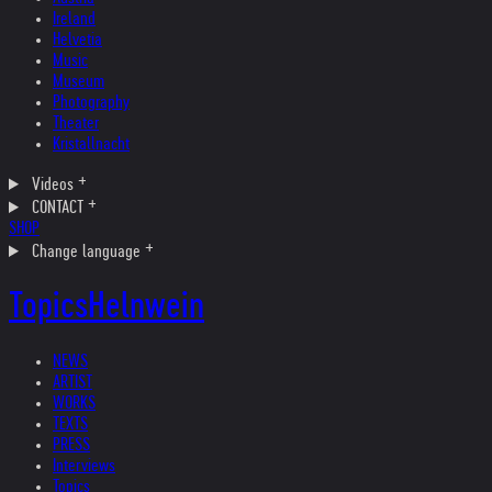
Ireland
Helvetia
Music
Museum
Photography
Theater
Kristallnacht
Videos
CONTACT
SHOP
Change language
Topics
Helnwein
NEWS
ARTIST
WORKS
TEXTS
PRESS
Interviews
Topics