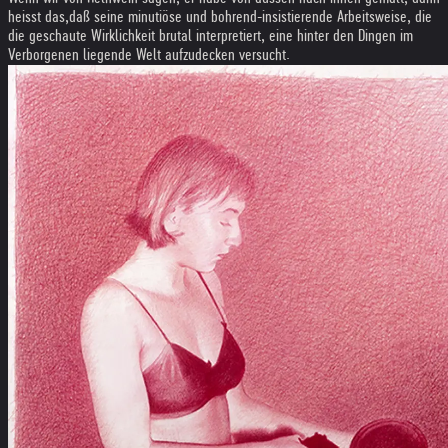
heisst das,daß seine minutiöse und bohrend-insistierende Arbeitsweise, die
die geschaute Wirklichkeit brutal interpretiert, eine hinter den Dingen im
Verborgenen liegende Welt aufzudecken versucht.