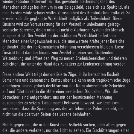
wiedergebbahre Bilderwelt zu. Das gewohnte Erscheinungsbild des
Menschen schlägt bei ihm um in ein Spiegelbild, das sich als Spaltbild, als
eine Existenzstufe schmerzvoller Zerrissenheit des Kreatürlichen entlarvt. So
erweist sich die geglaubte Wirklichkeit lediglich als Teilwahrheit. Diese
Einsicht wird zur Voraussetzung für den Vorstoß in unbekannte geistig-
seelische Bereiche, deren rational nicht erklärbarem System der Mensch
ausgesetzt ist. Der Zweifel an der sichtbaren Wirklichkeit liefert den
Menschen einer Ungewissheit aus, die unerwartete Kräfte jener Bereiche
entbindet, die der herkömmlichen Erfahrung verschlossen bleiben. Diese
Einsicht führt darüber hinaus zum Zweifel an einer verpflichtenden
Weltordnung und öffnet den Weg zu neuen Erlebnisbereichen und tieferen
Schichten, die unter der Hand des Künstlers zur Leidenserfahrung werden.
Diese andere Welt trägt demoralisierte Züge, in ihr herrschten Bosheit,
Gemeinheit und dämonische Kräfte; aber sie kann auch tragikkomische Züge
annehmen. Immer jedoch deckt sie von der Norm abweichende Schichten
auf und führt direkt in die Mitte einer seelischen Disposition. Wir, die
Betrachter, sind aufgefordert, uns mit der bestürzenden Mahnung
auseinander zu setzen. Dabei macht Helnwein bewusst, wie leicht wir
vergessen, dass die Spannung aus der wir leben aus Polen besteht, die
nicht nur die positiven Seiten des Lebens beinhalten.
Nichts gegen die, die in der Kunst eine Ästhetik suchen, aber alles gegen
die, die andere verleiten, nur das Licht zu sehen. Die Erschütterungen einer