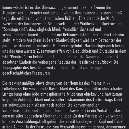
Immer wieder ist es das Überraschungsmoment, das die Szenen der
Alltäglichkeit entfremdet und die qualvollen Dimensionen des innern bloß
legt, die erfüllt sind von dämonischen Kräften. Eine diabolische Kluft
zwischen der harmonischen Scheinwelt und der Wirklichkeit öffnet sich im
"Sonntagskind", das, obgleich blind, freundlich lächelnd und
schokoladebeschmiert neben der mit Reklameschildern beklebten Ladentür
steht. Mit dem Anschein äußerer Glaubwürdigkeit wird dem Betrachter der
paradoxe Moment in konkreter Malerei vorgeführt. Nachhaltiger noch berührt
uns das unerwartete Zusammentreffen von Lieblichkeit und Brutalität in dem
Bild "Peinlich". Ein Gefühl des Unbehagens löst die Szenerie aus die mit
absoluter Klarheit die verborgene Realität der Hässlichkeit aufdeckt. Die
Topographie des Gesichtes wird zum Schlachtfeld zum Spiegel
gesellschaftlicher Presssuren.
Die reaktionsmäßige Abweichung von der Norm ist das Thema in >>
Erdbeben<<. Die verzerrende Hässlichkeit des Kauzigen tritt in überscharfer
Lichtgebung ohne jede atmosphärische Milderung objektiv und hart zutage.
In greller Aufdringlichkeit und schriller Disharmonie des Farbvortrags kehrt
ein Individuum sein Wesen nach außen. Die konventionellen
Verhaltensmuster sind durchbrochen und travestiert in ein Verhalten, das
jenseits aller poetischen Überhöhung liegt. Zu den Porträts von verwirrend
brutaler Ausstrahlungskraft gehört das <> mit bandagierten Kopf und Gabeln
in den Augen. In der Pose, die zum Verzweiflungsschrei gerinnt, demonstriert