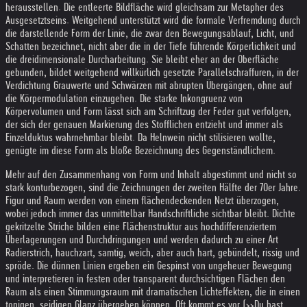
herausstellen. Die entleerte Bildfläche wird gleichsam zur Metapher des
Ausgesetztseins. Weitgehend unterstützt wird die formale Verfremdung durch
die darstellende Form der Linie, die zwar den Bewegungsablauf, Licht, und
Schatten bezeichnet, nicht aber die in der Tiefe führende Körperlichkeit und
die dreidimensionale Durcharbeitung. Sie bleibt eher an der Oberfläche
gebunden, bildet weitgehend willkürlich gesetzte Parallelschraffuren, in der
Verdichtung Grauwerte und Schwärzen mit abrupten Übergängen, ohne auf
die Körpermodulation einzugehen. Die starke Inkongruenz von
Körpervolumen und Form lässt sich am Schriftzug der Feder gut verfolgen,
der sich der genauen Markierung des Stofflichen entzieht und immer als
Einzelduktus wahrnehmbar bleibt. Da Helnwein nicht stilisieren wollte,
genügte im diese Form als bloße Bezeichnung des Gegenständlichem.
Mehr auf den Zusammenhang von Form und Inhalt abgestimmt und nicht so
stark konturbezogen, sind die Zeichnungen der zweiten Hälfte der 70er Jahre.
Figur und Raum werden von einem flächendeckenden Netzt überzogen,
wobei jedoch immer das unmittelbar Handschriftliche sichtbar bleibt. Dichte
gekritzelte Striche bilden eine Flächenstruktur aus hochdifferenziertem
Überlagerungen und Durchdringungen und werden dadurch zu einer Art
Radierstrich, hauchzart, samtig, weich, aber auch hart, gebündelt, rissig und
spröde. Die dünnen Linien ergeben ein Gespinst von ungeheuer Bewegung
und interpretieren in festen oder transparent durchsichtigen Flächen den
Raum als einen Stimmungsraum mit dramatischen Lichteffekten, die in einen
tonigen, seidigen Glanz übergehen können. Oft kommt es vor (>>Du hast