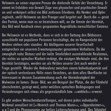
Helnwein an seiner eigenen Person die drohende Gefahr der Vernichtung. Er
nimmt im Erdulden von Gewalt Züge von physischer und psychischer Gewalt
an und verkörpert selbst ein Bild zeitlosen Erleidens. Als Henker und Opfer
zugleich, stellt Helnwein an den Pranger und begehrt auf. Durch die <> gerät
das Porträt, wenn man es so bezeichnen will, an die Grenze der Identität,
das Bild wird Ausdruck eines gespannten Augenblicks menschlicher Existenz.
Bei Helnwein ist es Methode, dass er sich in der Gattung des Bildnisses
ausschließt mit populären Personen beschäftigt, die im Rampenlicht der
Medien stehen oder standen. Als Idolfiguren unserer Gesellschaft
entsprechen sie unserem Erwartungsmuster genormten Verhaltens. Da die
zwanghaft nahe Distanz und der kalte Sinnlichkeit ausstrahlende Realismus,
der nichts an optischer Klarheit verbirgt, die einzigen Merkmale sind, die ihre
Identität bestätigen, werden sie als Helden unserer Zeit auch wieder in
Frage gestellt. Wieder die Ambivalenz zwischen einem Individualporträt und
der optisch seelenlosen Hülle eines Gesichtes, an dem alles Oberfläche ist.
Interessant in diesem Zusammenhang auch die Uneindeutigkeit der
Malweise im James- Dean- Bild, wo am Beispiel der Pfütze, die der Filmheld
überschreitet, gezeigt wird, unter welchen optischen Bedingungen und
Veränderungen sich etwas als gegenständlich bzw. >>wirklich<< erweist.
Es gibt andere Menschendarstellungen, auf denen jedes individuelle
Merkmal annulliert ist (>>Heinrich und Thomas Mann<<, >>Oppenheimer<<,
u.a.) und die Physiognomie zur hellen Lichterscheinung wird. Das Stilmittel