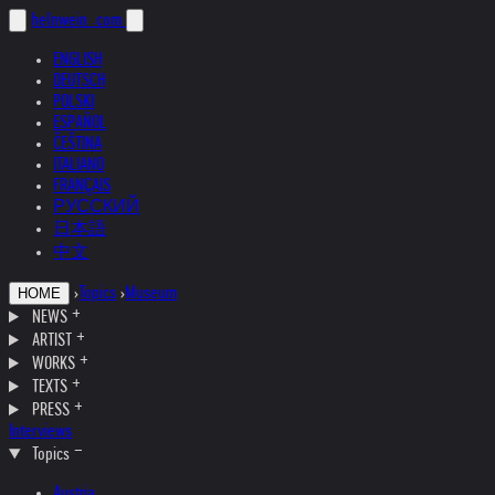
helnwein
.com
ENGLISH
DEUTSCH
POLSKI
ESPAÑOL
ČEŠTINA
ITALIANO
FRANÇAIS
РУССКИЙ
日本語
中文
›
Topics
›
Museum
HOME
NEWS
ARTIST
WORKS
TEXTS
PRESS
Interviews
Topics
Austria