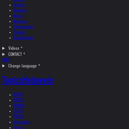
Ireland
Helvetia
Music
Museum
Photography
Theater
Kristallnacht
Videos
CONTACT
SHOP
Change language
Topics
Helnwein
NEWS
ARTIST
WORKS
TEXTS
PRESS
Interviews
Topics