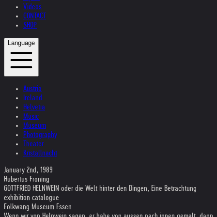
Videos
CONTACT
SHOP
Language
Austria
Ireland
Helvetia
Music
Museum
Photography
Theater
Kristallnacht
January 2nd, 1989
Hubertus Froning
GOTTFRIED HELNWEIN oder die Welt hinter den Dingen, Eine Betrachtung
exhibition catalogue
Folkwang Museum Essen
Wenn wir von Helnwein sagen, er habe von aussen nach innen gemalt, dann