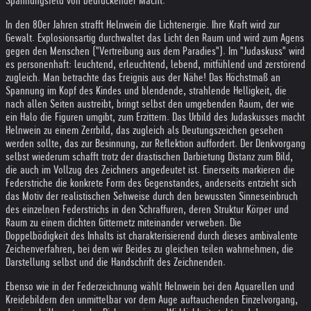
Spannungsfeld von bedrückender Macht.
In den 80er Jahren strafft Helnwein die Lichtenergie. Ihre Kraft wird zur
Gewalt. Explosionsartig durchwaltet das Licht den Raum und wird zum Agens
gegen den Menschen ("Vertreibung aus dem Paradies"). Im "Judaskuss" wird
es personenhaft: leuchtend, erleuchtend, lebend, mitfühlend und zerstörend
zugleich. Man betrachte das Ereignis aus der Nähe! Das Höchstmaß an
Spannung im Kopf des Kindes und blendende, strahlende Helligkeit, die
nach allen Seiten austreibt, bringt selbst den umgebenden Raum, der wie
ein Halo die Figuren umgibt, zum Erzittern. Das Urbild des Judaskusses macht
Helnwein zu einem Zerrbild, das zugleich als Deutungszeichen gesehen
werden sollte, das zur Besinnung, zur Reflektion auffordert. Der Denkvorgang
selbst wiederum schafft trotz der drastischen Darbietung Distanz zum Bild,
die auch im Vollzug des Zeichners angedeutet ist. Einerseits markieren die
Federstriche die konkrete Form des Gegenstandes, anderseits entzieht sich
das Motiv der realistischen Sehweise durch den bewussten Sinneseinbruch
des einzelnen Federstrichs in den Schraffuren, deren Struktur Körper und
Raum zu einem dichten Gitternetz miteinander verweben. Die
Doppelbödigkeit des Inhalts ist charakterisierend durch dieses ambivalente
Zeichenverfahren, bei dem wir Beides zu gleichen teilen wahrnehmen, die
Darstellung selbst und die Handschrift des Zeichnenden.
Ebenso wie in der Federzeichnung wählt Helnwein bei den Aquarellen und
Kreidebildern den unmittelbar vor dem Auge auftauchenden Einzelvorgang,