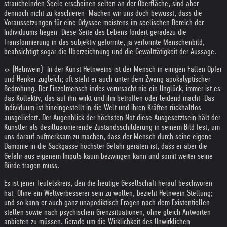
strauchelnden Seele erscheinen selten an der Oberfläche, sind aber
dennoch nicht zu kaschieren. Machen wir uns doch bewusst, dass die
Voraussetzungen für eine Odyssee meistens im seelischen Bereich der
Individuums liegen. Diese Seite des Lebens fordert geradezu die
Transformierung in das subjektiv geformte, ja verformte Menschenbild,
beabsichtigt sogar die Überzeichnung und die Gewalttätigkeit der Aussage.
<> (Helnwein). In der Kunst Helnweins ist der Mensch in einigen Fällen Opfer
und Henker zugleich; oft steht er auch unter dem Zwang apokalyptischer
Bedrohung. Der Einzelmensch indes verursacht nie ein Unglück, immer ist es
das Kollektiv, das auf ihn wirkt und ihn betroffen oder leidend macht. Das
Individuum ist hineingestellt in die Welt und ihren Kräften rückhaltlos
ausgeliefert. Der Augenblick der höchsten Not diese Ausgesetztsein hält der
Künstler als desillusionierende Zustandsschilderung in seinem Bild fest, um
uns darauf aufmerksam zu machen, dass der Mensch durch seine eigene
Dämonie in die Sackgasse höchster Gefahr geraten ist, dass er aber die
Gefahr aus eigenem Impuls kaum bezwingen kann und somit weiter seine
Bürde tragen muss.
Es ist jener Teufelskreis, den die heutige Gesellschaft herauf beschworen
hat. Ohne ein Weltverbesserer sein zu wollen, bezieht Helnwein Stellung;
und so kann er auch ganz unapodiktisch Fragen nach dem Existentiellen
stellen sowie nach psychischen Grenzsituationen, ohne gleich Antworten
anbieten zu müssen. Gerade um die Wirklichkeit des Unwirklichen