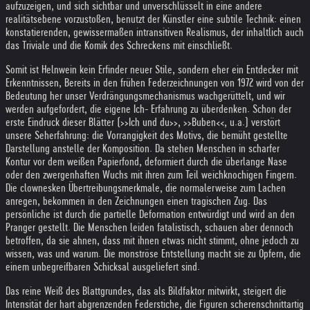
aufzuzeigen, und sich sichtbar und unverschlüsselt in eine andere
realitätsebene vorzustoßen, benutzt der Künstler eine subtile Technik: einen
konstatierenden, gewissermaßen intransitiven Realismus, der inhaltlich auch
das Triviale und die Komik des Schreckens mit einschließt.
Somit ist Helnwein kein Erfinder neuer Stile, sondern eher ein Entdecker mit
Erkenntnissen, Bereits in den frühen Federzeichnungen von 1972 wird von der
Bedeutung her unser Verdrängungsmechanismus wachgerüttelt, und wir
werden aufgefordert, die eigene Ich- Erfahrung zu überdenken. Schon der
erste Eindruck dieser Blätter (>>Ich und du>>, >>Buben<<, u.a.) verstört
unsere Seherfahrung: die Vorrangigkeit des Motivs, die bemüht gestellte
Darstellung anstelle der Komposition. Da stehen Menschen in scharfer
Kontur vor dem weißen Papierfond, deformiert durch die überlange Nase
oder den zwergenhaften Wuchs mit ihren zum Teil weichknochigen Fingern.
Die clownesken Übertreibungsmerkmale, die normalerweise zum Lachen
anregen, bekommen in den Zeichnungen einen tragischen Zug. Das
persönliche ist durch die partielle Deformation entwürdigt und wird an den
Pranger gestellt. Die Menschen leiden fatalistisch, schauen aber dennoch
betroffen, da sie ahnen, dass mit ihnen etwas nicht stimmt, ohne jedoch zu
wissen, was und warum. Die monströse Entstellung macht sie zu Opfern, die
einem unbegreifbaren Schicksal ausgeliefert sind.
Das reine Weiß des Blattgrundes, das als Bildfaktor mitwirkt, steigert die
Intensität der hart abgrenzenden Federstiche, die Figuren scherenschnittartig