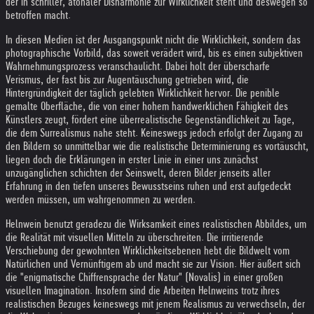
der in schriller, atonaler Disharmonie zur Wirklichkeit steht und deswegen so
betroffen macht.
In diesen Medien ist der Ausgangspunkt nicht die Wirklichkeit, sondern das
photographische Vorbild, das soweit verädert wird, bis es einen subjektiven
Wahrnehmungsprozess veranschaulicht. Dabei holt der überscharfe
Verismus, der fast bis zur Augentäuschung getrieben wird, die
Hintergründigkeit der täglich gelebten Wirklichkeit hervor. Die penible
gemalte Oberfläche, die von einer hohem handwerklichen Fähigkeit des
Künstlers zeugt, fördert eine überrealistische Gegenständlichkeit zu Tage,
die dem Surrealismus nahe steht. Keineswegs jedoch erfolgt der Zugang zu
den Bildern so unmittelbar wie die realistische Determinierung es vortäuscht,
liegen doch die Erklärungen in erster Linie in einer uns zunächst
unzugänglichen schichten der Seinswelt, deren Bilder jenseits aller
Erfahrung in den tiefen unseres Bewusstseins ruhen und erst aufgedeckt
werden müssen, um wahrgenommen zu werden.
Helnwein benutzt geradezu die Wirksamkeit eines realistischen Abbildes, um
die Realität mit visuellen Mitteln zu überschreiten. Die irritierende
Verschiebung der gewohnten Wirklichkeitsebenen hebt die Bildwelt vom
Natürlichen und Vernünftigem ab und macht sie zur Vision. Hier äußert sich
die "enigmatische Chiffrensprache der Natur" (Novalis) in einer großen
visuellen Imagination. Insofern sind die Arbeiten Helnweins trotz ihres
realistischen Bezuges keineswegs mit jenem Realismus zu verwechseln, der