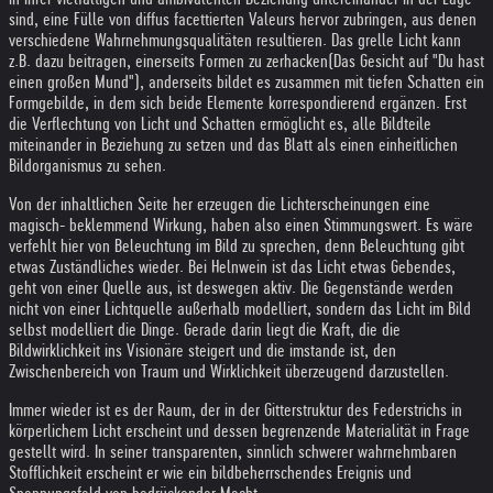
sind, eine Fülle von diffus facettierten Valeurs hervor zubringen, aus denen
verschiedene Wahrnehmungsqualitäten resultieren. Das grelle Licht kann
z.B. dazu beitragen, einerseits Formen zu zerhacken(Das Gesicht auf "Du hast
einen großen Mund"), anderseits bildet es zusammen mit tiefen Schatten ein
Formgebilde, in dem sich beide Elemente korrespondierend ergänzen. Erst
die Verflechtung von Licht und Schatten ermöglicht es, alle Bildteile
miteinander in Beziehung zu setzen und das Blatt als einen einheitlichen
Bildorganismus zu sehen.
Von der inhaltlichen Seite her erzeugen die Lichterscheinungen eine
magisch- beklemmend Wirkung, haben also einen Stimmungswert. Es wäre
verfehlt hier von Beleuchtung im Bild zu sprechen, denn Beleuchtung gibt
etwas Zuständliches wieder. Bei Helnwein ist das Licht etwas Gebendes,
geht von einer Quelle aus, ist deswegen aktiv. Die Gegenstände werden
nicht von einer Lichtquelle außerhalb modelliert, sondern das Licht im Bild
selbst modelliert die Dinge. Gerade darin liegt die Kraft, die die
Bildwirklichkeit ins Visionäre steigert und die imstande ist, den
Zwischenbereich von Traum und Wirklichkeit überzeugend darzustellen.
Immer wieder ist es der Raum, der in der Gitterstruktur des Federstrichs in
körperlichem Licht erscheint und dessen begrenzende Materialität in Frage
gestellt wird. In seiner transparenten, sinnlich schwerer wahrnehmbaren
Stofflichkeit erscheint er wie ein bildbeherrschendes Ereignis und