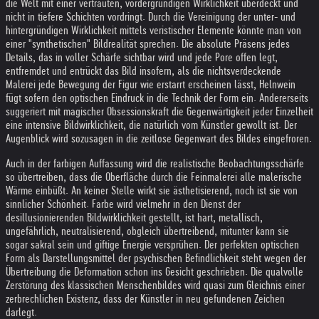
die Welt mit einer vertrauten, vordergründigen Wirklichkeit überdeckt und
nicht in tiefere Schichten vordringt. Durch die Vereinigung der unter- und
hintergründigen Wirklichkeit mittels veristischer Elemente könnte man von
einer "synthetischen" Bildrealität sprechen. Die absolute Präsens jedes
Details, das in voller Schärfe sichtbar wird und jede Pore offen legt,
entfremdet und entrückt das Bild insofern, als die nichtsverdeckende
Malerei jede Bewegung der Figur wie erstarrt erscheinen lässt, Helnwein
fügt sofern den optischen Eindruck in die Technik der Form ein. Andererseits
suggeriert mit magischer Obsessionskraft die Gegenwärtigkeit jeder Einzelheit
eine intensive Bildwirklichkeit, die natürlich vom Künstler gewollt ist. Der
Augenblick wird sozusagen in die zeitlose Gegenwart des Bildes eingefroren.
Auch in der farbigen Auffassung wird die realistische Beobachtungsschärfe
so übertreiben, dass die Oberfläche durch die Feinmalerei alle malerische
Wärme einbüßt. An keiner Stelle wirkt sie ästhetisierend, noch ist sie von
sinnlicher Schönheit. Farbe wird vielmehr in den Dienst der
desillusionierenden Bildwirklichkeit gestellt, ist hart, metallisch,
ungefährlich, neutralisierend, obgleich übertreibend, mitunter kann sie
sogar sakral sein und giftige Energie versprühen. Der perfekten optischen
Form als Darstellungsmittel der psychischen Befindlichkeit steht wegen der
Übertreibung die Deformation schon ins Gesicht geschrieben. Die qualvolle
Zerstörung des klassischen Menschenbildes wird quasi zum Gleichnis einer
zerbrechlichen Existenz, dass der Künstler in neu gefundenen Zeichen
darlegt.