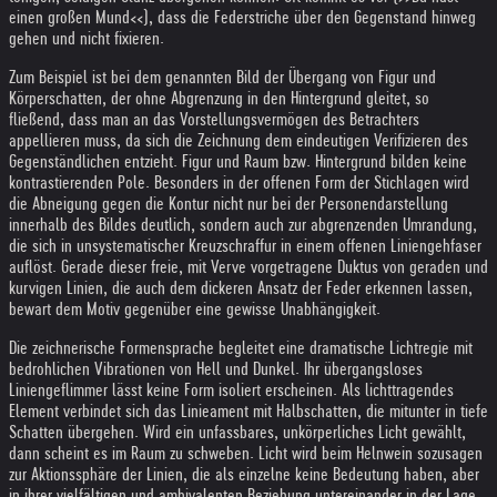
einen großen Mund<<), dass die Federstriche über den Gegenstand hinweg
gehen und nicht fixieren.
Zum Beispiel ist bei dem genannten Bild der Übergang von Figur und
Körperschatten, der ohne Abgrenzung in den Hintergrund gleitet, so
fließend, dass man an das Vorstellungsvermögen des Betrachters
appellieren muss, da sich die Zeichnung dem eindeutigen Verifizieren des
Gegenständlichen entzieht. Figur und Raum bzw. Hintergrund bilden keine
kontrastierenden Pole. Besonders in der offenen Form der Stichlagen wird
die Abneigung gegen die Kontur nicht nur bei der Personendarstellung
innerhalb des Bildes deutlich, sondern auch zur abgrenzenden Umrandung,
die sich in unsystematischer Kreuzschraffur in einem offenen Liniengehfaser
auflöst. Gerade dieser freie, mit Verve vorgetragene Duktus von geraden und
kurvigen Linien, die auch dem dickeren Ansatz der Feder erkennen lassen,
bewart dem Motiv gegenüber eine gewisse Unabhängigkeit.
Die zeichnerische Formensprache begleitet eine dramatische Lichtregie mit
bedrohlichen Vibrationen von Hell und Dunkel. Ihr übergangsloses
Liniengeflimmer lässt keine Form isoliert erscheinen. Als lichttragendes
Element verbindet sich das Linieament mit Halbschatten, die mitunter in tiefe
Schatten übergehen. Wird ein unfassbares, unkörperliches Licht gewählt,
dann scheint es im Raum zu schweben. Licht wird beim Helnwein sozusagen
zur Aktionssphäre der Linien, die als einzelne keine Bedeutung haben, aber
in ihrer vielfältigen und ambivalenten Beziehung untereinander in der Lage