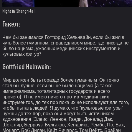
Night in Shangri-la I
Faкeл:
Чем бы занимался Готтфрид Хельнвайн, если бы жил в
чуть более гуманном, справедливом мире, где никогда не
было нацизма, ужасных медицинских инструментов и
культовых фигур?
Gottfried Helnwein:
Мир должен быть гораздо более гуманным. Он точно
стал бы лучше, если бы не было нацизма (а также
империализма, тоталитарных государств и всего
прочего). Я не имею ничего против медицинских
инструментов, до тех пор пока их не используют для того,
чтобы пытать людей. Я думаю, что "культовые фигуры"
нужны до тех пор, пока они могут быть источником
вдохновения (Элвис, Леннон, Ганди, Дональд Дак,
Шекспир, Берроуз, Булгаков, Хендрикс, Рембо, По, Бах,
Моцарт, Боб Дилан, Кейт Ричардс, Том Вейтс, Брайан