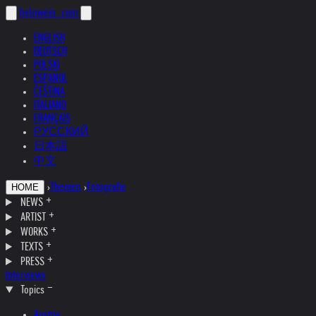
helnwein
.com
ENGLISH
DEUTSCH
POLSKI
ESPAÑOL
ČEŠTINA
ITALIANO
FRANÇAIS
РУССКИЙ
日本語
中文
›
Themen
›
Fotografie
HOME
NEWS
ARTIST
WORKS
TEXTS
PRESS
Interviews
Topics
Austria