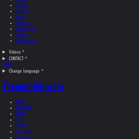
Ireland
Helvetia
Music
Museum
Photography
Theater
Kristallnacht
Videos
CONTACT
SHOP
Change language
Themen
Helnwein
NEWS
KÜNSTLER
WERKE
TEXTE
PRESSE
Interviews
Themen