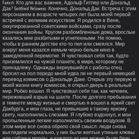
Faкeл: Кто для вас важнее, Адольф Гитлер или Дональд
Дак? Gottfried Helnwein: Конечно, Дональд Дак. Встреча с этим
персонажем в возрасте четырех лет была моей первой
встречей с великим искусством. Я родился в Вене,
оккупированной советскими войсками, сразу после
окончания войны. Кругом разбомбленные дома, врослые
казались мне разбитыми и угнетенными. Не помню,
чтобы в раннем детстве кто-то пел или смеялся. Мир
вокруг меня казался немым черно-белым кино в
замедленной перемотке. Я чувствовал себя так, будто
приземлился на чужой планете, в мире, которому не
принадлежу. Однажды вернувшийся с работы отец
бросил на пол передо мной едва ли не первый немецкий
перевод комиксов о Дональде Даке. Открыв эту первую в
моей жизни книгу комиксов, я открыл дверь в реальный
мир. Робко вошел. Я чувствовал себя так, как человек,
переживший взрыв на шахте. После долгого пребывания
в темноте между жизнью и смертью я вошел в яркий свет
Дакбурга, и мои глаза, не привыкшие к такому яркому
свету, наполнились слезами. Я глубоко вздохнул, и мои
пропыленные легкие наполнились свежим воздухом. В
этом мире все снова обрело свой смысл: люди снова
выглядели нормально, у них были желтые утиные клювы
или собачьи морды, и каждого из них можно было безо