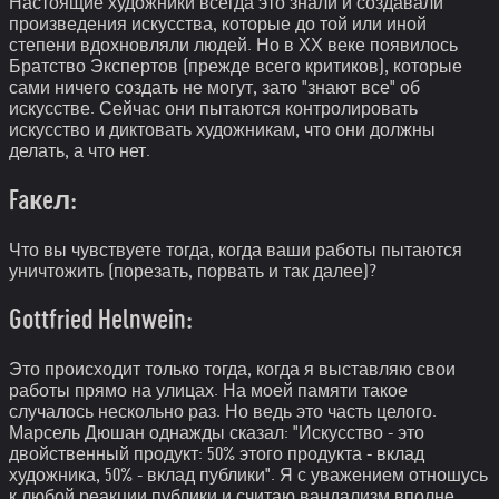
Настоящие художники всегда это знали и создавали
произведения искусства, которые до той или иной
степени вдохновляли людей. Но в ХХ веке появилось
Братство Экспертов (прежде всего критиков), которые
сами ничего создать не могут, зато "знают все" об
искусстве. Сейчас они пытаются контролировать
искусство и диктовать художникам, что они должны
делать, а что нет.
Faкeл:
Что вы чувствуете тогда, когда ваши работы пытаются
уничтожить (порезать, порвать и так далее)?
Gottfried Helnwein:
Это происходит только тогда, когда я выставляю свои
работы прямо на улицах. На моей памяти такое
случалось нескольно раз. Но ведь это часть целого.
Марсель Дюшан однажды сказал: "Искусство - это
двойственный продукт: 50% этого продукта - вклад
художника, 50% - вклад публики". Я с уважением отношусь
к любой реакции публики и считаю вандализм вполне