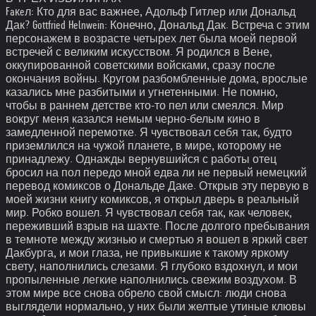
Faкeл: Кто для вас важнее, Адольф Гитлер или Дональд
Дак? Gottfried Helnwein: Конечно, Дональд Дак. Встреча с этим
персонажем в возрасте четырех лет была моей первой
встречей с великим искусством. Я родился в Вене,
оккупированной советскими войсками, сразу после
окончания войны. Кругом разбомбленные дома, врослые
казались мне разбитыми и угнетенными. Не помню,
чтобы в раннем детстве кто-то пел или смеялся. Мир
вокруг меня казался немым черно-белым кино в
замедленной перемотке. Я чувствовал себя так, будто
приземлился на чужой планете, в мире, которому не
принадлежу. Однажды вернувшийся с работы отец
бросил на пол передо мной едва ли не первый немецкий
перевод комиксов о Дональде Даке. Открыв эту первую в
моей жизни книгу комиксов, я открыл дверь в реальный
мир. Робко вошел. Я чувствовал себя так, как человек,
переживший взрыв на шахте. После долгого пребывания
в темноте между жизнью и смертью я вошел в яркий свет
Дакбурга, и мои глаза, не привыкшие к такому яркому
свету, наполнились слезами. Я глубоко вздохнул, и мои
пропыленные легкие наполнились свежим воздухом. В
этом мире все снова обрело свой смысл: люди снова
выглядели нормально, у них были желтые утиные клювы