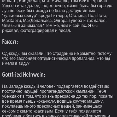
Моцарт, Боб Дилан, Кейт Ричардс, Том Вейтс, Брайан
Уилсон и так далее), но, конечно, жизнь была бы гораздо
лучше, если бы никогда не было деструктивных
"культовых фигур" вроде Гитлера, Сталина, Пол Пота,
МакКарти, МакДональдса, Эдгара Гувера и так далее.
Чем бы я занимался? Тем же, чем и сейчас. Я бы
рисовал, фотографировал и писал.
Faкeл:
Однажды вы сказали, что страдание не заметно, потому
что его заслоняет оптимистическая пропаганда. Что вы
имели в виду?
Gottfried Helnwein:
На Западе каждый человек подвергается воздействию
постоянно идущей пропагандистской кампании. Тебя
убеждают в том, что жизнь прекрасна до тех пор, пока ты
все время пьешь кока-колу, водишь крутую машину,
покупаешь много прекрасных вещей, занимаешься
сексом с кем-то красивым. Если у тебя появляется
проблема, обратись в клинику пластической хирургии и