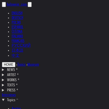
helnwein
.com
ENGLISH
DEUTSCH
POLSKI
ESPAÑOL
ČEŠTINA
ITALIANO
FRANÇAIS
РУССКИЙ
日本語
中文
›
Topics
›
Museum
HOME
NEWS
ARTIST
WORKS
TEXTS
PRESS
Interviews
Topics
Austria