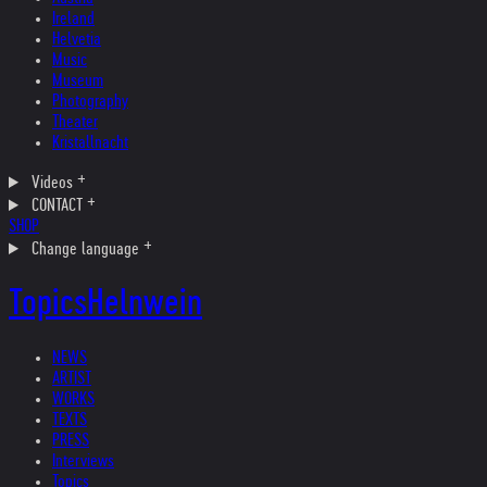
Ireland
Helvetia
Music
Museum
Photography
Theater
Kristallnacht
Videos
CONTACT
SHOP
Change language
Topics
Helnwein
NEWS
ARTIST
WORKS
TEXTS
PRESS
Interviews
Topics