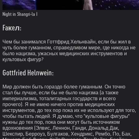
Night in Shangri-la I
Faкeл:
Чем бы занимался Готтфрид Хельнвайн, если бы жил в
чуть более гуманном, справедливом мире, где никогда не
было нацизма, ужасных медицинских инструментов и
культовых фигур?
Gottfried Helnwein:
Мир должен быть гораздо более гуманным. Он точно
стал бы лучше, если бы не было нацизма (а также
империализма, тоталитарных государств и всего
прочего). Я не имею ничего против медицинских
инструментов, до тех пор пока их не используют для того,
чтобы пытать людей. Я думаю, что "культовые фигуры"
нужны до тех пор, пока они могут быть источником
вдохновения (Элвис, Леннон, Ганди, Дональд Дак,
Шекспир, Берроуз, Булгаков, Хендрикс, Рембо, По, Бах,