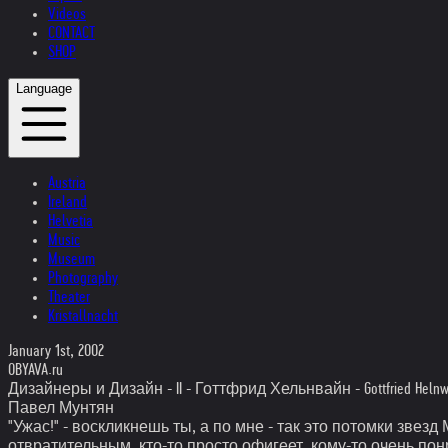
Videos
CONTACT
SHOP
Language
Austria
Ireland
Helvetia
Music
Museum
Photography
Theater
Kristallnacht
January 1st, 2002
OBYAVA.ru
Дизайнеры и Дизайн - II - Готтфрид Хельнвайн - Gottfried Helnw
Павел Мунтян
"Ужас!" - воскликнешь ты, а по мне - так это потомки зв
отвратительным, кто-то просто офигеет, кому-то очень по