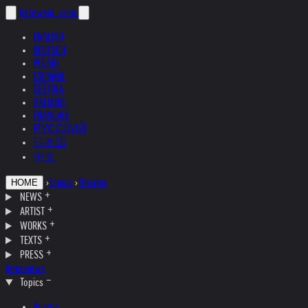
helnwein
.com
ENGLISH
DEUTSCH
POLSKI
ESPAÑOL
ČEŠTINA
ITALIANO
FRANÇAIS
РУССКИЙ
日本語
中文
›
Topics
›
Theater
HOME
NEWS
ARTIST
WORKS
TEXTS
PRESS
Interviews
Topics
Austria