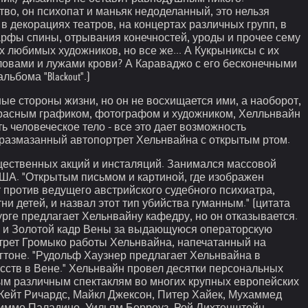
тво, он психопат и маньяк недоделанный, это нельзя
в декорациях театров, на концертах различных групп, в
ми арфы спины, отрывания конечностей, уроды и прочее сему
х любимых художников, но все же... А Кукрыниксы с их
овами и лужами крови? А Караваджо с его бесконечными
ьбома "Blackout".)
ые стороны жизни, но он не восхищается ими, а наоборот,
екрасным графиком, фотографом и художником, Хелльнвайн
ь человеческое тело - все это дает возможность
 размазанный автопортрет Хельнвайна с открытым ртом.
бщественных акций и инсталяций. Занимался массовой
США. "Открытым письмом и картиной, где изображен
 против ведущего австрийского судебного психиатра,
и детей, и назвал этот тип убийства гуманным." (цитата
урге предлагает Хельнвайну кафедру, но он отказывается.
на и Золотой кадр Вены за выдающуюся операторскую
ртрет Громыко работы Хельнвайна, напечатанный на
нгтоне. "Рудольф Хаузнер предлагает Хельнвайна в
сств в Вене." Хельнвайн провел десятки персональных
мым различным спектаклям во многих крупных европейских
, Кейт Ричардс, Майкл Джексон, Питер Хайек, Мухаммед
 Миммо Паладино, Уильям Берроуз, Рой Лихтенштейн,