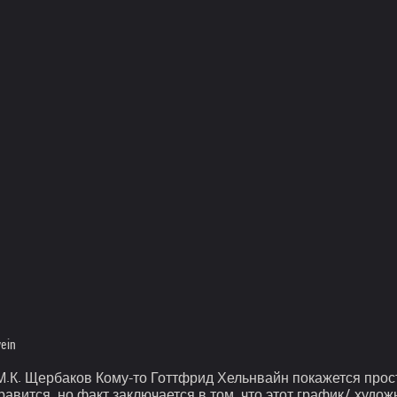
ein
езд М.К. Щербаков Кому-то Готтфрид Хельнвайн покажется пр
нравится, но факт заключается в том, что этот график/ худ