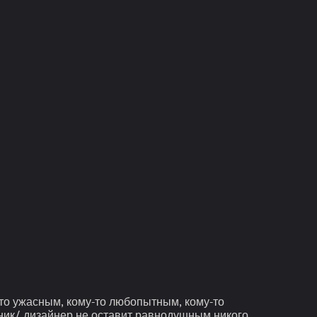
осто ужасным, кому-то любопытным, кому-то
ожник/ дизайнер не оставит равнодушным никого.