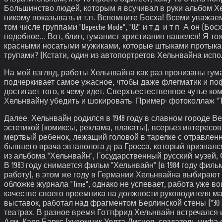
Большинство людей, которым я всучивал в руки альбом Хел
никому показывать и т.п. Вспомните Босха! Всеми уважаем
том числе группами "Depeche Mode", "U2" и т.д. и т.п. А о
подобное... Вот, блин, гуманист-христианин нашелся! Я т
красными носатыми мужиками, которые штыками протыкаю
трупами? (Кстати, один из автопортретов Хельнвайна исполь
На мой взгляд, работы Хельнвайна как раз пронизаны гум
подчеркивает самое ужасное, чтобы даже флегматик и поф
достигает того, к чему идет. Сверхъестественное чутье к
Хельнвайну убедить и шокировать. Пример: фотоколлаж "
Далее. Хельнвайн родился в 1948 году в славном городе 
эстетикой (комиксы, реклама, плакаты), всерьез интерес
мертвый ребенок, лежащий головой в тарелке с отравленно
бывшего врача эвтанолога д-ра Гросса, который признался 
из альбома "Хельнвайн", Государственный русский музей, 
В 1983 году снимается фильм "Хельнвайн" (в 1984 году 
работу), в этом же году в Германии Хельнвайна выбираю
обложке журнала "Time", однако не успевает, работа уже 
качестве своего преемника на должности руководителя ма
выставок, работал над фрагментом Берлинской стены ("30
театрах. В разное время Готтфрид Хельнвайн встречался 
Али, Карл Баркс (художник Уолта Диснея, создатель мифа