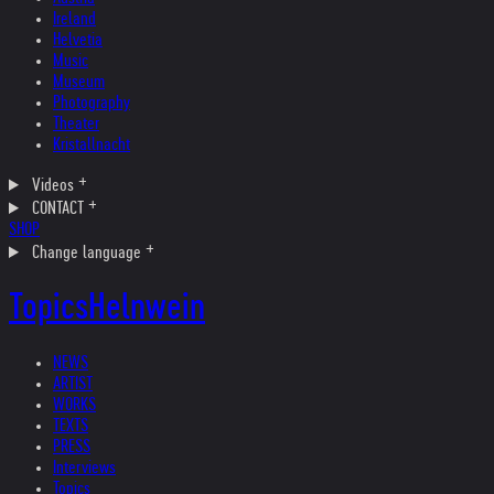
Ireland
Helvetia
Music
Museum
Photography
Theater
Kristallnacht
Videos
CONTACT
SHOP
Change language
Topics
Helnwein
NEWS
ARTIST
WORKS
TEXTS
PRESS
Interviews
Topics