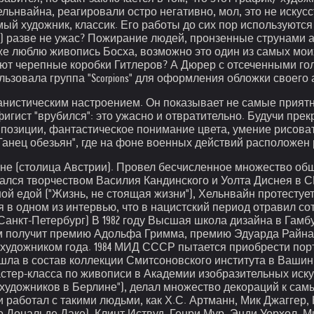
ьнвайна, реагировали остро негативно, мол, это не искусс
ый художник, классик. Его работы до сих пор используются 
н (Босх) разве не ужас? Пожирание людей, пронзенные струна
оже люблю живопись Босха, возможно это один из самых мои
т черепные коробки Гитлеров? А Дюрер с отсеченными гол
зовала группа "Scorpions" для оформления обложки своего ал
анистическим настроением. Он показывает не самые приятн
игист "врубился": это ужасно и отвратительно. Будучи пр
омпозиции, фантастическое понимание цвета, умение рисоват
Танец обезьян", где на фоне военных действий расположен
Вене (столица Австрии). Провел бесчисленное множество о
овался творчеством Василия Кандинского и Уолта Диснея в 
й едой ("Жизнь, не стоящая жизни"), Хельнвайн протестует
в одном из интервью, что в нацистский период отравил сотн
Санкт-Петербург) В 1982 году Высшая школа дизайна в Гамб
фильм получит премию Адольфа Гримма, премию Эдуарда Рай
т художником года. 1984 МИД СССР пытается приобрести по
вошла в состав коллекции Смитсоновского института в Ваши
стер-класса по живописи в Академии изобразительных иску
 художников в Берлине"), делал множество декораций к са
и работал с такими людьми, как Х.С. Артманн, Мик Джаггер
 о Дональде Даке), Клинт Иствуд, Генри Мур, Энди Уорхол,