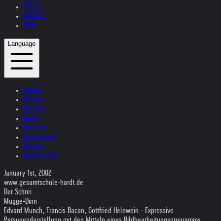
Videos
CONTACT
SHOP
Language
Austria
Ireland
Helvetia
Music
Museum
Photography
Theater
Kristallnacht
January 1st, 2002
www.gesamtschule-hardt.de
Der Schrei
Mugge-Dinn
Edvard Munch, Francis Bacon, Gottfried Helnwein - Expressive
Personendarstellung mit den Mitteln eines Bildbearbeitungsprogramms.