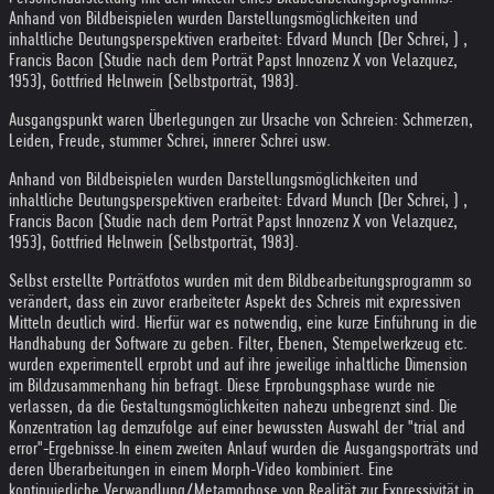
Anhand von Bildbeispielen wurden Darstellungsmöglichkeiten und
inhaltliche Deutungsperspektiven erarbeitet: Edvard Munch (Der Schrei, ) ,
Francis Bacon (Studie nach dem Porträt Papst Innozenz X von Velazquez,
1953), Gottfried Helnwein (Selbstporträt, 1983).
Ausgangspunkt waren Überlegungen zur Ursache von Schreien: Schmerzen,
Leiden, Freude, stummer Schrei, innerer Schrei usw.
Anhand von Bildbeispielen wurden Darstellungsmöglichkeiten und
inhaltliche Deutungsperspektiven erarbeitet: Edvard Munch (Der Schrei, ) ,
Francis Bacon (Studie nach dem Porträt Papst Innozenz X von Velazquez,
1953), Gottfried Helnwein (Selbstporträt, 1983).
Selbst erstellte Porträtfotos wurden mit dem Bildbearbeitungsprogramm so
verändert, dass ein zuvor erarbeiteter Aspekt des Schreis mit expressiven
Mitteln deutlich wird. Hierfür war es notwendig, eine kurze Einführung in die
Handhabung der Software zu geben. Filter, Ebenen, Stempelwerkzeug etc.
wurden experimentell erprobt und auf ihre jeweilige inhaltliche Dimension
im Bildzusammenhang hin befragt. Diese Erprobungsphase wurde nie
verlassen, da die Gestaltungsmöglichkeiten nahezu unbegrenzt sind. Die
Konzentration lag demzufolge auf einer bewussten Auswahl der "trial and
error"-Ergebnisse.
In einem zweiten Anlauf wurden die Ausgangsporträts und
deren Überarbeitungen in einem Morph-Video kombiniert. Eine
kontinuierliche Verwandlung/Metamorhose von Realität zur Expressivität in