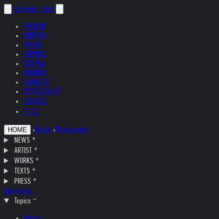
helnwein
.com
ENGLISH
DEUTSCH
POLSKI
ESPAÑOL
ČEŠTINA
ITALIANO
FRANÇAIS
РУССКИЙ
日本語
中文
›
Topics
›
Photography
HOME
NEWS
ARTIST
WORKS
TEXTS
PRESS
Interviews
Topics
Austria