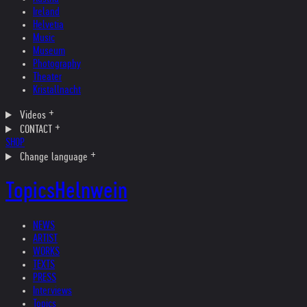
Ireland
Helvetia
Music
Museum
Photography
Theater
Kristallnacht
Videos
CONTACT
SHOP
Change language
Topics
Helnwein
NEWS
ARTIST
WORKS
TEXTS
PRESS
Interviews
Topics