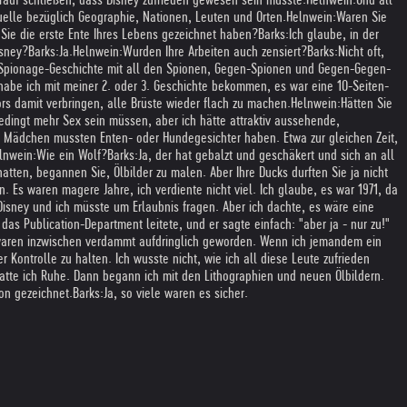
uelle bezüglich Geographie, Nationen, Leuten und Orten.
Helnwein:
Waren Sie
s Sie die erste Ente Ihres Lebens gezeichnet haben?
Barks:
Ich glaube, in der
isney?
Barks:
Ja.
Helnwein:
Wurden Ihre Arbeiten auch zensiert?
Barks:
Nicht oft,
 Spionage-Geschichte mit all den Spionen, Gegen-Spionen und Gegen-Gegen-
 habe ich mit meiner 2. oder 3. Geschichte bekommen, es war eine 10-Seiten-
s damit verbringen, alle Brüste wieder flach zu machen.
Helnwein:
Hätten Sie
nbedingt mehr Sex sein müssen, aber ich hätte attraktiv aussehende,
 Mädchen mussten Enten- oder Hundegesichter haben. Etwa zur gleichen Zeit,
lnwein:
Wie ein Wolf?
Barks:
Ja, der hat gebalzt und geschäkert und sich an all
hatten, begannen Sie, Ölbilder zu malen. Aber Ihre Ducks durften Sie ja nicht
n. Es waren magere Jahre, ich verdiente nicht viel. Ich glaube, es war 1971, da
Disney und ich müsste um Erlaubnis fragen. Aber ich dachte, es wäre eine
s Publication-Department leitete, und er sagte einfach: "aber ja - nur zu!"
er waren inzwischen verdammt aufdringlich geworden. Wenn ich jemandem ein
Kontrolle zu halten. Ich wusste nicht, wie ich all diese Leute zufrieden
hatte ich Ruhe. Dann begann ich mit den Lithographien und neuen Ölbildern.
on gezeichnet.
Barks:
Ja, so viele waren es sicher.