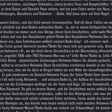
tadt mit hohen, mächtigen Gebäuden, einem breiten Fluss und Dampfschiffen. He
n, in dem Daisys und Donalds Haus stehen, und ein paar Ecken weiter das Haus,
Erfindungen, Maschinen und Robotern ... Barks: Und dann oben auf dem Hügel - d
auern bohren, und das Geld müsste herausquellen. Und all diese Fallen um und 
ie plötzlich aus dem Boden auftauchen.
Barks:
- Ja, mit so einem Geldspeicher 
nd drucken sie immer noch eine Menge dieser Duck-Geschichten, nicht wahr?
Hel
e schon mal von den Donaldisten gehört?
Barks:
Den Donaldisten?
Helnwein:
Dies i
avon aus, dass Entenhausen wirklich existiert.
Barks:
Gulp! - ich erinnere mich 
rika Fuchs genial übersetzt wurden?
Barks:
Sie muss sehr gut gewesen sein, denn 
Italienern z.B., wo der Geist dieser Geschichten in der Übersetzung offensicht
eit, ungefähr 1906 oder 1907.
Helnwein:
Was war es? Little Nemo?
Barks:
Ja, Littl
 Little Nemo - phantastische Zeichnungen.
Helnwein:
Haben Sie damals gedacht, 
 selbst zu versuchen.
Helnwein:
Diese Geschichten erschienen damals in der Son
 heraus, aber wir da oben in Oregon haben sie erst Mitte der darauffolgenden 
t. Es gab mindestens ein Dutzend.
Helnwein:
Popey the Sailor?
Barks:
Einer davon 
 Fall sehr lustig.
Helnwein:
... und seltsam.
Barks:
Ja, der Aufbau der Geschichten
en mir die Zeichnungen wichtiger als die Texte und Gags. Ich war beeindruckt,
 Alex Raymond. Da gab es keinen Humor, und die Geschichten waren wirklich da
 für meine Duck-Geschichten verwenden, außer für den Hintergrund, oder was die
Damals durfte man noch solche schwarzen Enten zeichnen, heute würde das keiner
 den Ohrringen an, das könnte man heute einfach nicht mehr machen.
Helnwein:
G
s Goofy.
Helnwein:
Warum?
Barks:
Goofy war einfach ein Schwachkopf. Ich konnte n