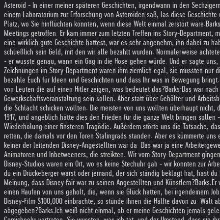
Asteroid - In einer meiner späteren Geschichten, irgendwann in den Sechzigern
einem Laboratorium zur Erforschung von Asteroiden saß, las diese Geschichte 
Platz, wo Sie hinflüchten könnten, wenn diese Welt einmal zerstört wäre.
Barks
Meetings getroffen. Er kam immer zum letzten Treffen ins Story-Department,
eine wirklich gute Geschichte hattest, war es sehr angenehm, ihn dabei zu hab
schließlich sein Geld, mit den wir alle bezahlt wurden. Normalerweise achtete
- er wusste genau, wann ein Gag in die Hose gehen würde. Und er sagte uns, 
Zeichnungen im Story-Department waren ihm ziemlich egal, sie mussten nur die 
bezahle Euch für Ideen und Geschichten und dass Ihr was in Bewegung bringt.
von Leuten die auf einen Hitler zeigen, was bedeutet das?
Barks:
Das war nach 
Gewerkschaftsveranstaltung sein sollen. Aber statt über Gehälter und Arbeitsb
die Schlacht schicken wollten. Die meisten von uns wollten überhaupt nicht
1917, und angeblich hätte dies den Frieden für die ganze Welt bringen sollen 
Wiederholung einer finsteren Tragödie. Außerdem störte uns die Tatsache, da
retten, die damals vor den Toren Stalingrads standen. Aber es kümmerte uns 
keiner der leitenden Disney-Angestellten war da. Das war ja eine Arbeitergewe
Animatoren und Inbetweeners, die streikten. Wir vom Story-Department ginge
Disney-Studios waren ein Ort, wo es keine Stechuhr gab - wir konnten zur Ar
du ein Drückeberger warst oder jemand, der sich ständig beklagt hat, hast d
Meinung, dass Disney fair war zu seinen Angestellten und Künstlern?
Barks:
Er 
einen Haufen von uns geholt, die, wenn sie Glück hatten, bei irgendeinem Jo
Disney-Film $100,000 einbrachte, so stünde ihnen die Hälfte davon zu. Walt 
abgegeben?
Barks:
Ich weiß nicht einmal, ob er meine Geschichten jemals gel
Comicbooks vertraten. Sie wussten, was ich tat, und der Umstand, dass sie ih