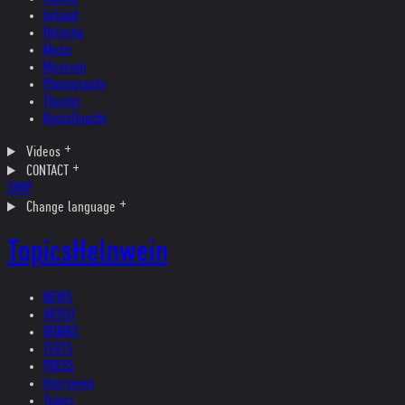
Ireland
Helvetia
Music
Museum
Photography
Theater
Kristallnacht
Videos
CONTACT
SHOP
Change language
Topics
Helnwein
NEWS
ARTIST
WORKS
TEXTS
PRESS
Interviews
Topics