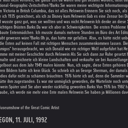
tional-Geographic-Zeitschriften?
Barks:
Sie waren meine wichtigste Informationsq
 Victoria in British Columbia, das ist alles.
Helnwein:
Erinnern Sie sich noch, al
 ich 1935 gezeichnet, als ich zu Disney kam.
Helnwein:
Gab es eine Zensur bei D
nd wusste ganz gut, was sie wollten und was nicht.
Helnwein:
Ich denke an diese
chtigen Brüsten.
Barks:
Da war ich aber in Schwierigkeiten. Die ersten Probleme
baute Entenmädchen. Ich musste damals mehrere Stunden im Büro des Art Editor
laubt gewesen wäre?
Barks:
Oh ja, das hätte mir gefallen. Also, es hätte nicht u
 die Enten auf keinen Fall mit richtigen Menschen zusammenkommen lassen. Die
Amigos" herausgebracht, wo sich Donald wie ein richtiger Wolf aufgeführt hat.
He
omme mit meiner Geschichte durch.
Helnwein:
Als Sie sich dann zur Ruhe gesetzt 
 malte und zeichnete ich kleine Landschaften und verkaufte sie bei Ausstellunge
egelboot aus dem Jahr 1949 malen könnte. Nun, ich sagte, diese Enten gehören 
n Bildern hatte ich kein Glück. So schrieb ich an George Sherman, der damals da
-Studios dafür nicht zu schämen bräuchten. 1976 hörte ich auf, denn die Samml
tte ihm zugestanden. Es war mir unmöglich geworden, die Warteliste noch unter 
nwein:
Später sind Sie aber wieder rückfällig geworden.
Barks:
Von 1976 bis 1982 
glaube, ich werde nie mehr eine Ente malen.
Helnwein:
Sie haben ja Millionen dav
 Museumshow of the Great Comic Artist
ON, 11. JULI, 1992