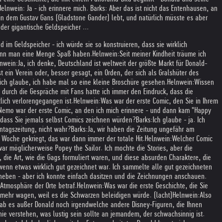
lnwein: Ja - ich erinnere mich. Barks: Aber das ist nicht das Entenhausen, an
 in dem Gustav Gans (Gladstone Gander) lebt, und natürlich müsste es aber
er gigantische Geldspeicher ...
im Geldspeicher - ich würde sie so konstruieren, dass sie wirklich
kann man eine Menge Spaß haben.
Helnwein:
Seit meiner Kindheit träume ich
nwein:
Ja, ich denke, Deutschland ist weltweit der größte Markt für Donald-
st ein Verein oder, besser gesagt, ein Orden, der sich als Gralshüter des
- ich glaube, ich habe mal so eine kleine Broschüre gesehen.
Helnwein:
Wissen
durch die Gespräche mit Fans hatte ich immer den Eindruck, dass die
lich verlorengegangen ist.
Helnwein:
Was war der erste Comic, den Sie in Ihrem
e Nemo war der erste Comic, an den ich mich erinnere - und dann kam "Happy
dass Sie jemals selbst Comics zeichnen würden?
Barks:
Ich glaube - ja. Ich
ntagszeitung, nicht wahr?
Barks:
Ja, wir haben die Zeitung ungefähr am
Woche gekriegt, das war dann immer der totale Hit.
Helnwein:
Welcher Comic
war möglicherweise Popey the Sailor. Ich mochte die Stories, aber die
, die Art, wie die Gags formuliert waren, und diese absurden Charaktere, die
 wenn etwas wirklich gut gezeichnet war. Ich sammelte alle gut gezeichneten
neben - aber ich konnte einfach dasitzen und die Zeichnungen anschauen.
 Atmosphäre der Orte betraf.
Helnwein:
Was war die erste Geschichte, die Sie
 mehr wagen, weil es die Schwarzen beleidigen würde. (lacht)
Helnwein:
Also
ab es außer Donald noch irgendwelche andere Disney-Figuren, die Ihnen
ie verstehen, was lustig sein sollte an jemandem, der schwachsinnig ist.