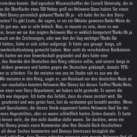
rstecken konnte. Und irgendein Wissenschaftler der Cornell University, der in
ss die Oberfläche etwa 100 Hektar groß sei.
Helnwein:
Dann haben Sie einen
Walt Disney persönlich gekannt?
Barks:
Oh ja - ich habe ihn bei den Story-
beiten? Es gibt Leute, die sagen, er sei ein Diktator gewesen.
Barks:
Wenn du
ht gut war, war er sehr kritisch. Nun, er musste es sein, denn es war
r, bevor wir sie ihm zeigten.
Helnwein:
War er wirklich kompetent?
Barks:
Oh ja
auch um die Zeichnungen, oder war ihm der Gag wichtiger?
Barks:
Die
ätten, hätte er sich sicher aufgeregt. Er hätte uns gesagt: Jungs, ich
 Gewerkschaftssitzung gemacht haben. Man sieht da verschiedene Karikaturen
ks hatten wir eine Gewerkschaft gegründet und dies hätte eine
n, das Amerika den Deutschen den Krieg erklären sollte, und unsere Jungs in
mal drüben gewesen und hatten gegen die Deutschen gekämpft, damals 1916-
ben zu schicken. Für die meisten von uns im Studio sah es aus wie die
Wir müssten in den Krieg, sagte er, um Russland vor den deutschen Nazis zu
s nur raushalten konnten.
Helnwein:
War Disney bei diesen Treffen?
Barks:
Nein,
war einer vom Story-Department, wir haben nicht gestreikt. Es waren die
Ich war dagegen. Ich hatte das Gefühl, dass da etwas zerstört wird. Die
ut gearbeitet und was getan hast, bist du verdammt gut bezahlt worden. Wenn
d Querulanten, die diesen Streik organisiert hatten.
Helnwein:
Sind Sie der
seinen Angestellten, aber es waren schließlich harten Zeiten damals. Er hatte
 kenne viele, die ihm nicht dankbar dafür waren. Sie dachten, wenn ein
Hat Disney jemals einen Kommentar über Ihre Donald-Duck-Geschichten
m all diese Sachen kümmerten und Disneys Interessen bezüglich der
arauf schließen, dass Disney zufrieden gewesen sein musste.
Helnwein:
Und all