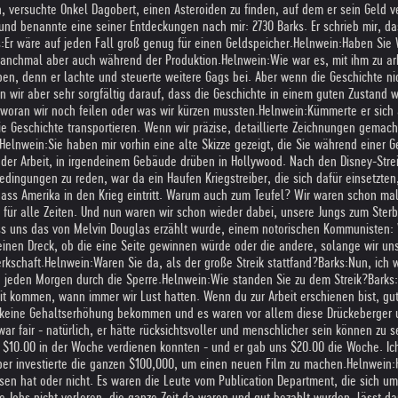
, versuchte Onkel Dagobert, einen Asteroiden zu finden, auf dem er sein Geld ve
und benannte eine seiner Entdeckungen nach mir: 2730 Barks. Er schrieb mir, da
:
Er wäre auf jeden Fall groß genug für einen Geldspeicher.
Helnwein:
Haben Sie 
 manchmal aber auch während der Produktion.
Helnwein:
Wie war es, mit ihm zu ar
en, denn er lachte und steuerte weitere Gags bei. Aber wenn die Geschichte nic
n wir aber sehr sorgfältig darauf, dass die Geschichte in einem guten Zustand wa
woran wir noch feilen oder was wir kürzen mussten.
Helnwein:
Kümmerte er sich 
Geschichte transportieren. Wenn wir präzise, detaillierte Zeichnungen gemacht h
Helnwein:
Sie haben mir vorhin eine alte Skizze gezeigt, die Sie während einer
der Arbeit, in irgendeinem Gebäude drüben in Hollywood. Nach den Disney-Strei
edingungen zu reden, war da ein Haufen Kriegstreiber, die sich dafür einsetzte
, dass Amerika in den Krieg eintritt. Warum auch zum Teufel? Wir waren schon 
- für alle Zeiten. Und nun waren wir schon wieder dabei, unsere Jungs zum Ster
ss uns das von Melvin Douglas erzählt wurde, einem notorischen Kommunisten: 
einen Dreck, ob die eine Seite gewinnen würde oder die andere, solange wir un
rkschaft.
Helnwein:
Waren Sie da, als der große Streik stattfand?
Barks:
Nun, ich 
n jeden Morgen durch die Sperre.
Helnwein:
Wie standen Sie zu dem Streik?
Barks:
beit kommen, wann immer wir Lust hatten. Wenn du zur Arbeit erschienen bist, g
u keine Gehaltserhöhung bekommen und es waren vor allem diese Drückeberger un
war fair - natürlich, er hätte rücksichtsvoller und menschlicher sein können zu 
b $10.00 in der Woche verdienen konnten - und er gab uns $20.00 die Woche. Ich
aber investierte die ganzen $100,000, um einen neuen Film zu machen.
Helnwein:
esen hat oder nicht. Es waren die Leute vom Publication Department, die sich u
re Jobs nicht verloren, die ganze Zeit da waren und gut bezahlt wurden, lässt d