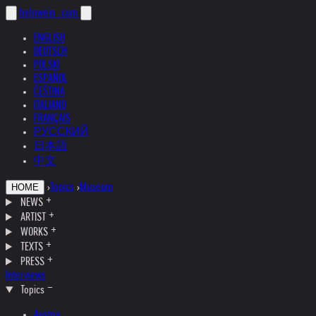
helnwein
.com
ENGLISH
DEUTSCH
POLSKI
ESPAÑOL
ČEŠTINA
ITALIANO
FRANÇAIS
РУССКИЙ
日本語
中文
›
Topics
›
Museum
HOME
NEWS
ARTIST
WORKS
TEXTS
PRESS
Interviews
Topics
Austria