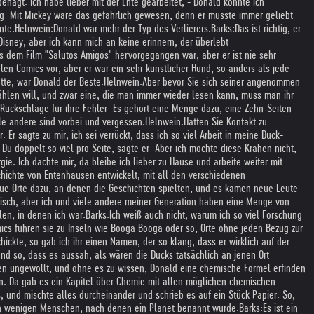
ehagt. Ich habe lieber mit der Ente gearbeitet, - Donald konnte ich
tig. Mit Mickey wäre das gefährlich gewesen, denn er musste immer geliebt
nte.
Helnwein:
Donald war mehr der Typ des Verlierers.
Barks:
Das ist richtig, er
Disney, aber ich kann mich an keine erinnern, der überlebt
aus dem Film "Salutos Amigos" hervorgegangen war, aber er ist nie sehr
len Comics vor, aber er war ein sehr künstlicher Hund, so anders als jede
tte, war Donald der Beste.
Helnwein:
Aber bevor Sie sich seiner angenommen
ählen will, und zwar eine, die man immer wieder lesen kann, muss man ihr
 Rückschläge für ihre Fehler. Es gehört eine Menge dazu, eine Zehn-Seiten-
le andere sind vorbei und vergessen.
Helnwein:
Hatten Sie Kontakt zu
 Er sagte zu mir, ich sei verrückt, dass ich so viel Arbeit in meine Duck-
u doppelt so viel pro Seite, sagte er. Aber ich mochte diese Krähen nicht,
ie. Ich dachte mir, da bleibe ich lieber zu Hause und arbeite weiter mit
hichte von Entenhausen entwickelt, mit all den verschiedenen
ue Orte dazu, an denen die Geschichten spielten, und es kamen neue Leute
misch, aber ich und viele andere meiner Generation haben eine Menge von
len, in denen ich war.
Barks:
Ich weiß auch nicht, warum ich so viel Forschung
ics fuhren sie zu Inseln wie Booga Booga oder so, Orte ohne jeden Bezug zur
ickte, so gab ich ihr einen Namen, der so klang, dass er wirklich auf der
nd so, dass es aussah, als wären die Ducks tatsächlich an jenen Ort
tten ungewollt, und ohne es zu wissen, Donald eine chemische Formel erfinden
en. Da gab es ein Kapitel über Chemie mit allen möglichen chemischen
und mischte alles durcheinander und schrieb es auf ein Stück Papier. So,
n wenigen Menschen, nach denen ein Planet benannt wurde.
Barks:
Es ist ein