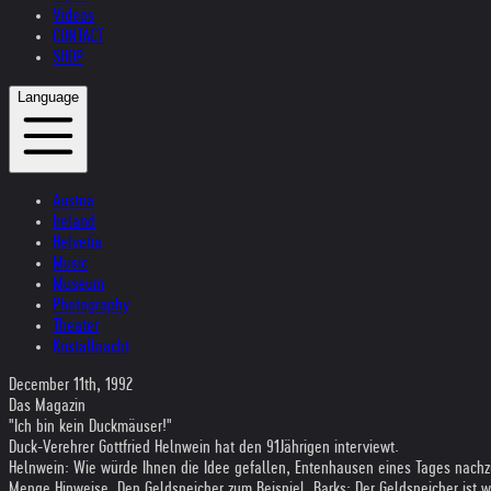
Videos
CONTACT
SHOP
Language
Austria
Ireland
Helvetia
Music
Museum
Photography
Theater
Kristallnacht
December 11th, 1992
Das Magazin
"Ich bin kein Duckmäuser!"
Duck-Verehrer Gottfried Helnwein hat den 91Jährigen interviewt.
Helnwein: Wie würde Ihnen die Idee gefallen, Entenhausen eines Tages nachz
Menge Hinweise. Den Geldspeicher zum Beispiel. Barks: Der Geldspeicher ist 