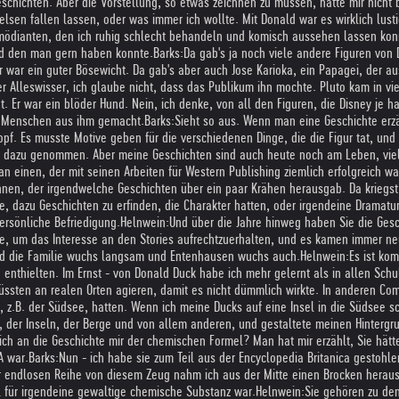
eschichten. Aber die Vorstellung, so etwas zeichnen zu müssen, hätte mir nicht b
lsen fallen lassen, oder was immer ich wollte. Mit Donald war es wirklich lus
mödianten, den ich ruhig schlecht behandeln und komisch aussehen lassen kon
und den man gern haben konnte.
Barks:
Da gab's ja noch viele andere Figuren von 
 Er war ein guter Bösewicht. Da gab's aber auch Jose Karioka, ein Papagei, der 
 Alleswisser, ich glaube nicht, dass das Publikum ihn mochte. Pluto kam in vie
 Er war ein blöder Hund. Nein, ich denke, von all den Figuren, die Disney je ha
gen Menschen aus ihm gemacht.
Barks:
Sieht so aus. Wenn man eine Geschichte erz
pf. Es musste Motive geben für die verschiedenen Dinge, die die Figur tat, und
eit dazu genommen. Aber meine Geschichten sind auch heute noch am Leben, vie
n einen, der mit seinen Arbeiten für Western Publishing ziemlich erfolgreich war.
hnen, der irgendwelche Geschichten über ein paar Krähen herausgab. Da kriegst D
, dazu Geschichten zu erfinden, die Charakter hatten, oder irgendeine Dramaturg
ersönliche Befriedigung.
Helnwein:
Und über die Jahre hinweg haben Sie die Gesc
e, um das Interesse an den Stories aufrechtzuerhalten, und es kamen immer ne
und die Familie wuchs langsam und Entenhausen wuchs auch.
Helnwein:
Es ist ko
enthielten. Im Ernst - von Donald Duck habe ich mehr gelernt als in allen Schu
üssten an realen Orten agieren, damit es nicht dümmlich wirkte. In anderen Com
z.B. der Südsee, hatten. Wenn ich meine Ducks auf eine Insel in die Südsee sch
, der Inseln, der Berge und von allem anderen, und gestaltete meinen Hintergru
 sich an die Geschichte mir der chemischen Formel? Man hat mir erzählt, Sie hä
A war.
Barks:
Nun - ich habe sie zum Teil aus der Encyclopedia Britanica gestohl
 endlosen Reihe von diesem Zeug nahm ich aus der Mitte einen Brocken heraus, 
el für irgendeine gewaltige chemische Substanz war.
Helnwein:
Sie gehören zu de