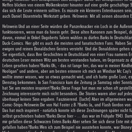
Neffen blicken von einem Wolkenkratzer hinunter auf eine große geschäftige S
das sich die Leute erinnern sollten. Es müsste ein kleineres Entenhausen sei
auch Daniel Düsentriebs Werkstatt geben. Helnwein: Mit all seinen absurden 
Helnwein:
Und an einer Seite würden die Panzerknacker ein Loch in die Außenm
funktionieren, wenn man da hinein geht. Diese alten Kanonen zum Beispiel, d
davon, einmal in Onkel Dagoberts Talern wühlen zu dürfen.
Barks:
In Deutschla
Duck-Comics. Hier gibt es auch die meisten und fanatischsten Fans. Haben Si
ewigen und reinen Donaldschen Geistes versteht. Und die Donaldisten gehen d
Sie eigentlich, dass Ihre Geschichten in Deutschland von einer Frau namens E
deutschen Leser meinen Witz am besten verstanden haben, im Gegensatz zu den 
Leben gesehen haben?
Barks:
Oh, - das ist lange her, das war in meiner Kindh
Hooligan" und andere, aber am besten erinnere ich mich an Windsor Mc Cay's
wollte immer wissen, wie so etwas gemacht wird, und ich hatte große Lust, es
Dienstag bekommen. In San Francisco kam die Zeitung ja Samstag oder Sonntag
hat Sie am meisten inspiriert?
Barks:
Diese Frage hat man mir schon oft gestell
Zeichnung interessierte mich nicht besonders. Die Stories waren aber auf jeden
überhaupt keinen Sinn ergaben. Faszinierend. (lacht) Aber im allgemeinen war
Comic-Strips.
Helnwein:
Die von Hal Foster z.B.?
Barks:
Ja, und Flash Gordon von
Das hat mich inspiriert - natürlich konnte ich diese Zeichnungen später nicht
selbst geschrieben haben?
Barks:
Diese hier - ... das war im Frühjahr 1943. 
mir gefallen diese Schwarzen Enten.
Barks:
Aber sehen Sie sich diese Ente mit
gefallen haben?
Barks:
Wen ich zum Beispiel nie ausstehen konnte, war Disney