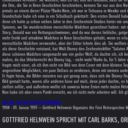
die Orte, die Sie in Ihren Geschichten beschrieben, kennen Sie nur aus den Na
jemals an einem dieser Plätze?
Barks:
Nein, ich war in Tichuana in Mexiko und in
Grundschule habe ich eine in ein Schulbuch gekritzelt. Den ersten Donald habe
denn ich hatte ja schon sieben Jahre in den Zeichentrick-Studios hinter mir u
Spionen, wo Sie wunderschöne menschliche Mädchen gezeichnet haben: mit ri
Story, Donald war ein Rettungsschwimmer, und da war dieses liebliche, gutge
mehr Erotik und attraktive Mädchen in Ihren Geschichten gehabt, wenn es er
menschliche Mädchen verwendet, aber der Editor lehnte dies ab. Sie wollten
als diese Geschichte entstand, hat Walt Disney den Zeichentrickfilm "Salutos 
diese schönen Mädchen rangemacht wie ein geiler Wolf, da dachte ich, ich k
malen, da das Urheberrecht dei Disney lag, - nicht wahr?
Barks:
Ja, für 5 Jahre
fragte mich einer, ob ich ihm nicht ein Bild von dem Cover mit dem kleinen S
angenehme Möglichkeit, ein paar Dollars zu verdienen, denn mit meinen andere
Er fügte hinzu, die Bilder müssten nur gut genug sein, dass sich die Disney
Bild gemalt hatte, waren alle anderen böse auf mich, denn jeder dachte, es hä
stellen sollte, und außerdem wollte ich sowieso keine Enten mehr malen.
Hel
Nun habe ich aber einen Punkt erreicht, wo ich nicht mehr arbeiten will. Ich 
UND DIE ENTE IST MENSCH GEWORDEN
1994 - 01. Januar 1997 — Gottfried Helnwein Organizes the First Retrospective
GOTTFRIED HELNWEIN SPRICHT MIT CARL BARKS, OREG