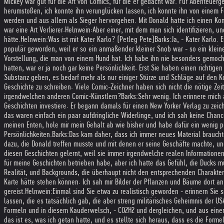
Mickey war gut für die Art von Comics, für die er gedacht war. Für Abenteuerg
herumstoßen, ich konnte ihn verunglücken lassen, ich konnte ihn von einem Fe
werden und aus allem als Sieger hervorgehen. Mit Donald hatte ich einen Ko
war eine Art Verlierer.
Helnwein:
Aber einer, mit dem man sich identifizieren, 
hätte.
Helnwein:
Was ist mit Kater Karlo? (Petleg Pete)
Barks:
Ja, - Kater Karlo.
populär geworden, weil er so ein anmaßender kleiner Snob war - so ein kleiner
Vorstellung, die man von einem Hund hat. Ich habe ihn nie besonders gemocht.
hatten, war er ja noch gar keine Persönlichkeit. Erst Sie haben einen richti
Substanz geben, es bedarf mehr als nur einiger Stürze und Schläge auf den Ko
Geschichte zu schreiben. Viele Comic-Zeichner haben sich nicht die nötige Z
irgendwelchen anderen Comic-Künstlern?
Barks:
Sehr wenig. Ich erinnere mich a
Geschichten investiere. Er begann damals für einen New Yorker Verlag zu zeic
das waren einfach ein paar aufdringliche Widerlinge, und ich sah keine Chance
meinen Enten, hole mir mein Gehalt ab wie bisher und habe dafür ein wenig p
Persönlichkeiten.
Barks:
Das kam daher, dass ich immer neues Material braucht
dazu, die Donald treffen musste und mit denen er seine Geschäfte machte, 
diesen Geschichten gelernt, weil sie immer irgendwelche realen Informationen 
für meine Geschichten betrieben habe, aber ich hatte das Gefühl, die Ducks m
Realität, und Backgrounds, die überhaupt nicht den entsprechenden Charakter, 
Karte hätte stehen können. Ich sah mir Bilder der Pflanzen und Bäume dort an
gereist.
Helnwein:
Einmal sind Sie etwa zu realistisch geworden - erinnern Sie
lassen, die es tatsächlich gab, die aber streng militärisches Geheimnis der US
Formeln und in diesem Kauderwelsch, - CO2H2 und dergleichen, und aus einer
das ist es, was ich getan hatte, und es stellte sich heraus, dass es die Form