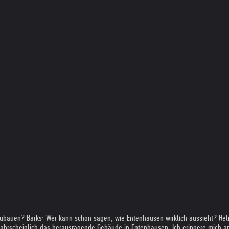
ubauen? Barks: Wer kann schon sagen, wie Entenhausen wirklich aussieht? Heln
wahrscheinlich das herausragende Gebäude in Entenhausen. Ich erinnere mich a