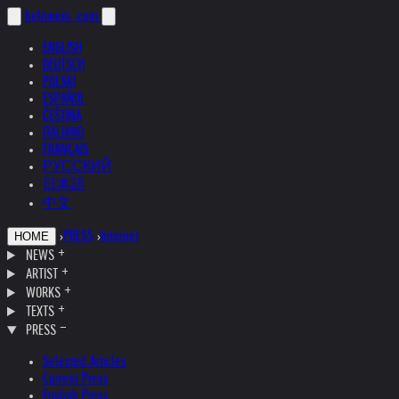
helnwein
.com
ENGLISH
DEUTSCH
POLSKI
ESPAÑOL
ČEŠTINA
ITALIANO
FRANÇAIS
РУССКИЙ
日本語
中文
›
PRESS
›
Internet
HOME
NEWS
ARTIST
WORKS
TEXTS
PRESS
Selected Articles
Current Press
English Press