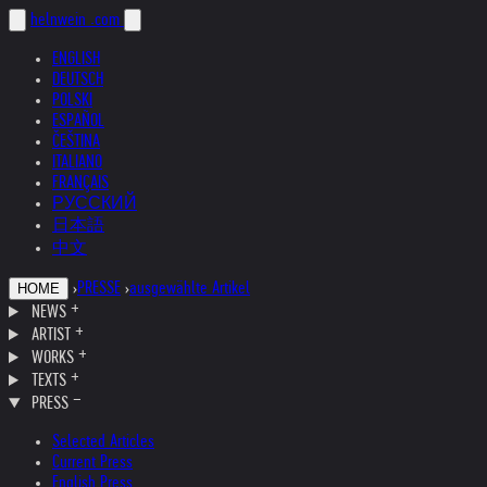
helnwein
.com
ENGLISH
DEUTSCH
POLSKI
ESPAÑOL
ČEŠTINA
ITALIANO
FRANÇAIS
РУССКИЙ
日本語
中文
›
PRESSE
›
ausgewählte Artikel
HOME
NEWS
ARTIST
WORKS
TEXTS
PRESS
Selected Articles
Current Press
English Press