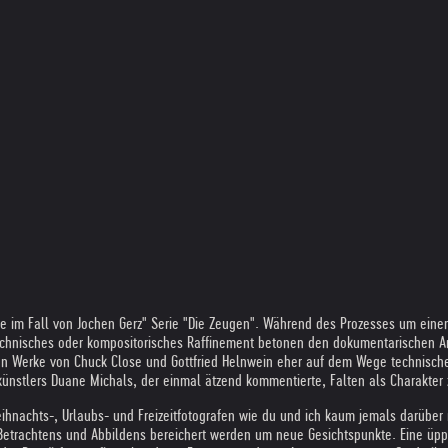
ie im Fall von Jochen Gerz" Serie "Die Zeugen". Während des Prozesses um einen
chnisches oder kompositorisches Raffinement betonen den dokumentarischen Ansat
Werke von Chuck Close und Gottfried Helnwein eher auf dem Wege technischer B
nstlers Duane Michals, der einmal ätzend kommentierte, Falten als Charakter z
ihnachts-, Urlaubs- und Freizeitfotografen wie du und ich kaum jemals darüber n
Betrachtens und Abbildens bereichert werden um neue Gesichtspunkte. Eine üpp