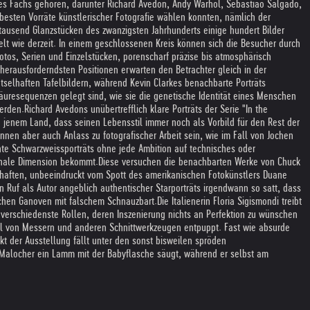
ihres Fachs gehören, darunter Richard Avedon, Andy Warhol, Sebastiao Salgado,
esten Vorräte künstlerischer Fotografie wählen konnten, nämlich der
tausend Glanzstücken des zwanzigsten Jahrhunderts einige hundert Bilder
lt wie derzeit. In einem geschlossenen Kreis können sich die Besucher durch
os, Serien und Einzelstücken, porenscharf präzise bis atmosphärisch
t herausforderndsten Positionen erwarten den Betrachter gleich in der
tselhaften Tafelbildern, während Kevin Clarkes benachbarte Porträts
äuresequenzen gelegt sind, wie sie die genetische Identität eines Menschen
erden.
Richard Avedons unübertrefflich klare Porträts der Serie "In the
jenem Land, dass seinen Lebensstil immer noch als Vorbild für den Rest der
nnen aber auch Anlass zu fotografischer Arbeit sein, wie im Fall von Jochen
hte Schwarzweissporträts ohne jede Ambition auf technisches oder
ionale Dimension bekommt.
Diese versuchen die benachbarten Werke von Chuck
schaften, unbeeindruckt vom Spott des amerikanischen Fotokünstlers Duane
n Ruf als Autor angeblich authentischer Starporträts irgendwann so satt, dass
schen Ganoven mit falschem Schnauzbart.
Die Italienerin Floria Sigismondi treibt
n verschiedenste Rollen, deren Inszenierung nichts an Perfektion zu wünschen
ndel von Messern und anderen Schnittwerkzeugen entpuppt. Fast wie absurde
t der Ausstellung fällt unter den sonst bisweilen spröden
 Malocher ein Lamm mit der Babyflasche säugt, während er selbst am