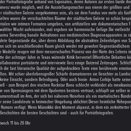
uch der Porträtfotografie anhand von Exponaten, deren Autoren zur ersten Garde 
inenz wurde möglich, weil die Ausstellungsmacher aus einem der größten und b
r städtischen Galerie vorgekommen sein, als sie dem Fundus von mehr als fünf
Selten waren die verschachtelten Räume der städtischen Galerie so schön bespie
len wie intimen Formaten umgeben, von artifiziellen wie dokumentarischen Fot
ählter Wucht aufeinander, mal ergeben sie harmonische Gefüge.
Die vielleich
tharina Sieverding banale Aufnahmen aus medizinischen Diagnoseapparaten zu rä
emdete Gegenstände dar, über deren Abbildung die abstrakten Zeilenfolgen von S
kann sich im anschließenden Raum gleich wieder mit gewohnt Gegenständlichem 
 Modelle zeugen mit ihrer messerscharfen Präsenz von der Härte des Lebens in 
e der achtziger Jahre in Texas wütende Kritik hervorrief.
Öffentliche Debatten kö
laborateur porträtierte und interviewte Gerz einige Dutzend Zeitzeugen. Schlic
 die fast literarische Qualität der aufgedruckten Texte eine berührende emot
ellen. Mit schier überlebensgroßer Schärfe dramatisieren sie Gesichter zu Land
keine Einsicht, sondern Beleidigung. Oder auch Ironie: Anton Corbijn hatte seine
eß - zum Beispiel den irischen Rockstar Bono schlecht verkleidet als mexikani
lie von Opernsängern mit dem Opulenten bestens vertraut, schlüpft sie selber i
n Blumenstrauß im Arm, der sich bei näherem Hinsehen als ein martialisches Bü
r seine Landsleute in heimischer Umgebung ablichtet.
Dieser heimliche Höhepunk
 Humors verfügt. Wenn Männikkö den Moment abpasst, in dem ein zerknitterter
 Geschichten die besten Geschichten sind - auch für Porträtfotografen.
twoch 11 bis 20 Uhr