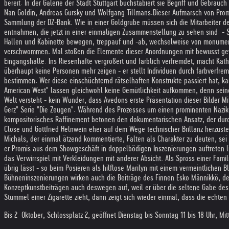
bereit. In der Galerie der Stadt Stuttgart buchstabiert sie Begriff und Gebra
Nan Goldin, Andreas Gursky und Wolfgang Tillmans.
Dieser Aufmarsch von Prom
Sammlung der DZ-Bank. Wie in einer Goldgrube müssen sich die Mitarbeiter de
entnahmen, die jetzt in einer einmaligen Zusammenstellung zu sehen sind. - 
Hallen und Kabinette bewegen, treppauf und -ab, wechselweise von monumenta
verschwommen. Mal stoßen die Elemente dieser Anordnungen mit bewusst gew
Eingangshalle. Ins Riesenhafte vergrößert und farblich verfremdet, macht Ka
überhaupt keine Personen mehr zeigen - er stellt Individuen durch farbverfr
bestimmen. Wer diese einschüchternd rätselhaften Konstrukte passiert hat, 
American West" lassen gleichwohl keine Gemütlichkeit aufkommen, denn seine
Welt versteht - kein Wunder, dass Avedons erste Präsentation dieser Bilder Mitt
Gerz" Serie "Die Zeugen". Während des Prozesses um einen prominenten Nazikol
kompositorisches Raffinement betonen den dokumentarischen Ansatz, der durch
Close und Gottfried Helnwein eher auf dem Wege technischer Brillanz herzust
Michals, der einmal ätzend kommentierte, Falten als Charakter zu deuten, sei 
er Promis aus dem Showgeschäft in doppelbödigen Inszenierungen auftreten li
das Verwirrspiel mit Verkleidungen mit anderer Absicht. Als Spross einer Fami
übrig lässt - so beim Posieren als hilflose Marilyn mit einem vermeintliche
Bühneninszenierungen wirken auch die Beiträge des Finnen Esko Männikkö, de
Konzeptkunstbeiträgen auch deswegen auf, weil er über die seltene Gabe des
Stummel einer Zigarette zieht, dann zeigt sich wieder einmal, dass die echten
Bis 2. Oktober, Schlossplatz 2, geöffnet Dienstag bis Sonntag 11 bis 18 Uhr, Mit