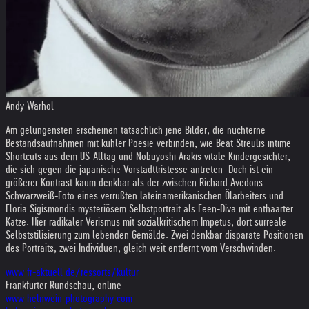
Andy Warhol
Am gelungensten erscheinen tatsächlich jene Bilder, die nüchterne
Bestandsaufnahmen mit kühler Poesie verbinden, wie Beat Streulis intime
Shortcuts aus dem US-Alltag und Nobuyoshi Arakis vitale Kindergesichter,
die sich gegen die japanische Vorstadttristesse antreten. Doch ist ein
größerer Kontrast kaum denkbar als der zwischen Richard Avedons
Schwarzweiß-Foto eines verrußten lateinamerikanischen Ölarbeiters und
Floria Sigismondis mysteriösem Selbstportrait als Feen-Diva mit enthaarter
Katze. Hier radikaler Verismus mit sozialkritischem Impetus, dort surreale
Selbststilisierung zum lebenden Gemälde. Zwei denkbar disparate Positionen
des Portraits, zwei Individuen, gleich weit entfernt vom Verschwinden.
www.fr-aktuell.de/ressorts/kultur
Frankfurter Rundschau, online
www.helnwein-photography.com