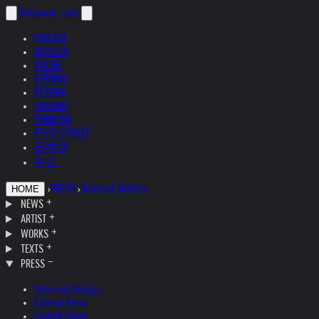
helnwein
.com
ENGLISH
DEUTSCH
POLSKI
ESPAÑOL
ČEŠTINA
ITALIANO
FRANÇAIS
РУССКИЙ
日本語
中文
›
PRESS
›
Selected Articles
HOME
NEWS
ARTIST
WORKS
TEXTS
PRESS
Selected Articles
Current Press
English Press