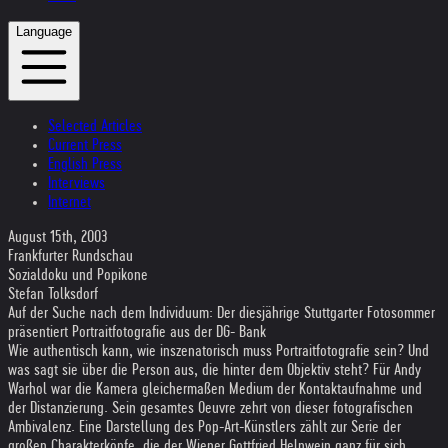
Language
Selected Articles
Current Press
English Press
Interviews
Internet
August 15th, 2003
Frankfurter Rundschau
Sozialdoku und Popikone
Stefan Tolksdorf
Auf der Suche nach dem Individuum: Der diesjährige Stuttgarter Fotosommer
präsentiert Portraitfotografie aus der DG- Bank
Wie authentisch kann, wie inszenatorisch muss Portraitfotografie sein? Und
was sagt sie über die Person aus, die hinter dem Objektiv steht? Für Andy
Warhol war die Kamera gleichermaßen Medium der Kontaktaufnahme und
der Distanzierung. Sein gesamtes Oeuvre zehrt von dieser fotografischen
Ambivalenz. Eine Darstellung des Pop-Art-Künstlers zählt zur Serie der
großen Charakterköpfe, die der Wiener Gottfried Helnwein ganz für sich