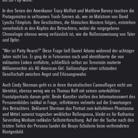
In den Serien der Amerikaner Tracy Moffatt und Matthew Barney tauchen die
Protagonisten in seltsamen Trash-Szenen ab, wie im Malstrom von David
Lynchs Filmplots. Ihre Geschichten, die filmischen Mustern folgen, entstehen
vornehmlich in den Köpfen des Betrachters, wobei die vorgegebene
Chronologie ebenso wenig verlässlich ist, wie die Rollenzuweisung von Täter
und Opfer.
"Wer ist Patty Hearst?" Diese Frage ließ Daniel Adams während der achtziger
Jahre nicht los. Er ging ihr in Fotoserien nach und identifizierte die von
militanten Linken entführte, schließlich selbst zur Terroristin mutierte
Millionenerbin als All-American-Girl: Gallionsfigur einer schizoiden
Gesellschaft zwischen Angst und Erlösungswahn.
Auch Cindy Sherman geht es in ihren theatralischen Camouflagen nicht um
Identität, ebenso wenig wie es Thomas Ruff mit seinen unterkühlten
Frontalportraits darum geht. Beide Künstler stellen den Informationswert des
Personenbildes radikal in Frage, reflektieren vielmehr auf die Erwartungen
des Betrachters. Deklariert Sherman das Portrait zum kollektiven Phantasma
und Mittel zumeist tragischer weiblicher Rollenprosa, bleibt es für Katharina
Sieverding Medium radikaler Selbsterforschung. Auf der die Suche nach den
letzten Tiefen der Persona landet die Beuys-Schülerin beim verfremdeten
Röntgenbild.