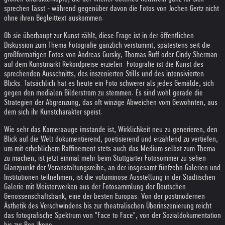
sprechen lässt - während gegenüber davon die Fotos von Jochen Gertz nicht
ohne ihren Begleittext auskommen.
Ob sie überhaupt zur Kunst zählt, diese Frage ist in der öffentlichen
Diskussion zum Thema Fotografie gänzlich verstummt, spätestens seit die
großformatigen Fotos von Andreas Gursky, Thomas Ruff oder Cindy Sherman
auf dem Kunstmarkt Rekordpreise erzielen. Fotografie ist die Kunst des
sprechenden Ausschnitts, des inszenierten Stills und des intensivierten
Blicks. Tatsächlich hat es heute ein Foto schwerer als jedes Gemälde, sich
gegen den medialen Bilderstrom zu stemmen. Es sind wohl gerade die
Strategien der Abgrenzung, das oft winzige Abweichen vom Gewohnten, aus
dem sich ihr Kunstcharakter speist.
Wie sehr das Kameraauge imstande ist, Wirklichkeit neu zu generieren, den
Blick auf die Welt dokumentierend, poetisierend und erzählend zu vertiefen,
um mit erheblichem Raffinement stets auch das Medium selbst zum Thema
zu machen, ist jetzt einmal mehr beim Stuttgarter Fotosommer zu sehen.
Glanzpunkt der Veranstaltungsreihe, an der insgesamt fünfzehn Galerien und
Institutionen teilnehmen, ist die voluminöse Ausstellung in der Städtischen
Galerie mit Meisterwerken aus der Fotosammlung der Deutschen
Genossenschaftsbank, eine der besten Europas. Von der postmodernen
Ästhetik des Verschwindens bis zur theatralischen Überinszenierung reicht
das fotografische Spektrum von "Face to Face", von der Sozialdokumentation
bis zur Pop-Ikone.