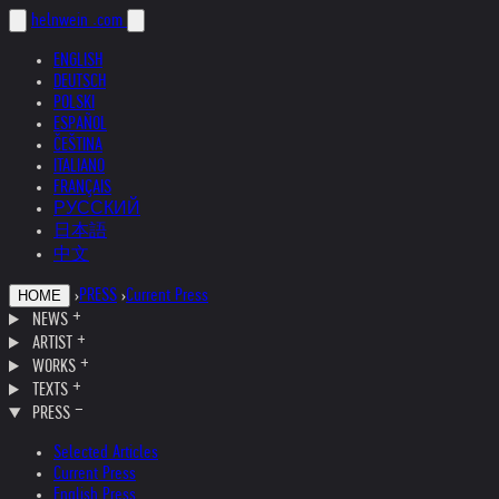
helnwein
.com
ENGLISH
DEUTSCH
POLSKI
ESPAÑOL
ČEŠTINA
ITALIANO
FRANÇAIS
РУССКИЙ
日本語
中文
›
PRESS
›
Current Press
HOME
NEWS
ARTIST
WORKS
TEXTS
PRESS
Selected Articles
Current Press
English Press