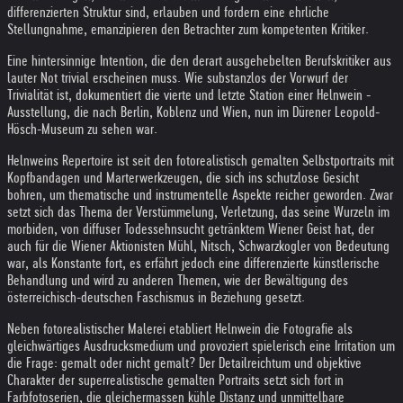
differenzierten Struktur sind, erlauben und fordern eine ehrliche
Stellungnahme, emanzipieren den Betrachter zum kompetenten Kritiker.
Eine hintersinnige Intention, die den derart ausgehebelten Berufskritiker aus
lauter Not trivial erscheinen muss. Wie substanzlos der Vorwurf der
Trivialität ist, dokumentiert die vierte und letzte Station einer Helnwein -
Ausstellung, die nach Berlin, Koblenz und Wien, nun im Dürener Leopold-
Hösch-Museum zu sehen war.
Helnweins Repertoire ist seit den fotorealistisch gemalten Selbstportraits mit
Kopfbandagen und Marterwerkzeugen, die sich ins schutzlose Gesicht
bohren, um thematische und instrumentelle Aspekte reicher geworden. Zwar
setzt sich das Thema der Verstümmelung, Verletzung, das seine Wurzeln im
morbiden, von diffuser Todessehnsucht getränktem Wiener Geist hat, der
auch für die Wiener Aktionisten Mühl, Nitsch, Schwarzkogler von Bedeutung
war, als Konstante fort, es erfährt jedoch eine differenzierte künstlerische
Behandlung und wird zu anderen Themen, wie der Bewältigung des
österreichisch-deutschen Faschismus in Beziehung gesetzt.
Neben fotorealistischer Malerei etabliert Helnwein die Fotografie als
gleichwärtiges Ausdrucksmedium und provoziert spielerisch eine Irritation um
die Frage: gemalt oder nicht gemalt? Der Detailreichtum und objektive
Charakter der superrealistische gemalten Portraits setzt sich fort in
Farbfotoserien, die gleichermassen kühle Distanz und unmittelbare