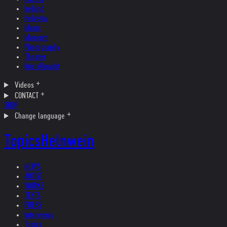
Ireland
Helvetia
Music
Museum
Photography
Theater
Kristallnacht
Videos
CONTACT
SHOP
Change language
Topics
Helnwein
NEWS
ARTIST
WORKS
TEXTS
PRESS
Interviews
Topics