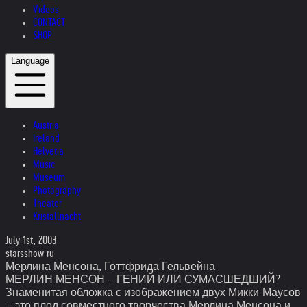
Videos
CONTACT
SHOP
Language
Austria
Ireland
Helvetia
Music
Museum
Photography
Theater
Kristallnacht
July 1st, 2003
starsshow.ru
Мерлина Менсона, Готтфрида Гельвейна
МЕРЛИН МЕНСОН – ГЕНИЙ ИЛИ СУМАСШЕДШИЙ?
Знаменитая обложка с изображением двух Микки-Маусов
– это плод совместного творчества Мерлина Менсона и