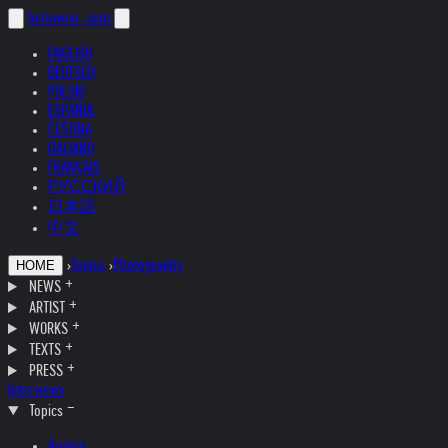
helnwein
.com
ENGLISH
DEUTSCH
POLSKI
ESPAÑOL
ČEŠTINA
ITALIANO
FRANÇAIS
РУССКИЙ
日本語
中文
›
Topics
›
Photography
HOME
NEWS
ARTIST
WORKS
TEXTS
PRESS
Interviews
Topics
Austria