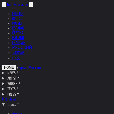
helnwein
.com
ENGLISH
DEUTSCH
POLSKI
ESPAÑOL
ČEŠTINA
ITALIANO
FRANÇAIS
РУССКИЙ
日本語
中文
›
Topics
›
Museum
HOME
NEWS
ARTIST
WORKS
TEXTS
PRESS
Interviews
Topics
Austria