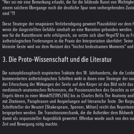
"Hier sei mir eine Bemerkung erlaubt, die für die bildende Kunst von Wichtigk
einem solchem Übergange noch die deutliche Spur vom vorhergehenden Zustande
sind."11
Diese Strategie der imaginären Verlebendigung gewinnt Plausibilität vor dem 
wenn die dargestellten Gefühle sinnhaft an eine Narration gebunden werden.
war für die Kunsttheorie sehr erfolgreich; sie setzte sich über Hegel12 bis zu
ästhetologischen Forderungen in die Praxis der Interpretation überführt: Seine
kleinste Geste wird vor dem Horizont des "höchst bedeutsamen Moments" und
3. Die Proto-Wissenschaft und die Literatur
Die naturphilosophisch inspirierten Traktate des 18. Jahrhunderts, die die Lei
kommentierten ästhetologischen Schriften wirkt in ihnen eine Strategie der na
der Erforschung der Wirkungen der Seele auf den Körper ist das Bild nicht das 
medizinisch-anatomischen Referenzen, die Passionszeichen des Gesichts zu er
Engels Ideen zu einer Mimik15(1785/86) bis zu Charles Bells The Anatomy and 
mit Zitationen, Paraphrasen und Anspielungen auf literarische Texte. Der Korp
Schriftsteller der Neuzeit (Shakespeare, Spenser, Milton) reicht das Repertoir
beigegeben werden. Die Transitionsmechanik, die die Ästhetiker dem Bildwerk z
damit als sequenzieller Augenblick gewertet. Offenbar wurde auch von den nat
Zeit und Bewegung nötig machte.