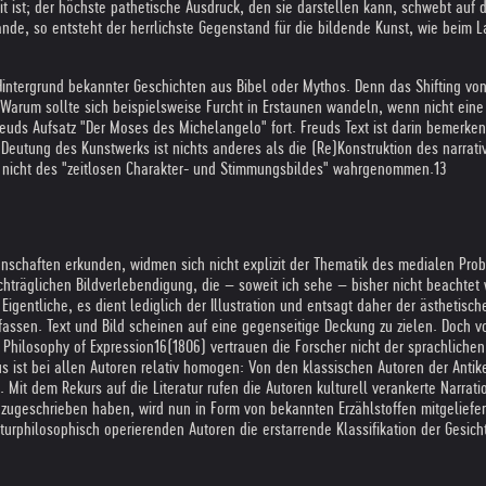
eit ist; der höchste pathetische Ausdruck, den sie darstellen kann, schwebt auf
, so entsteht der herrlichste Gegenstand für die bildende Kunst, wie beim Lao
Hintergrund bekannter Geschichten aus Bibel oder Mythos. Denn das Shifting von
 Warum sollte sich beispielsweise Furcht in Erstaunen wandeln, wenn nicht ei
 Freuds Aufsatz "Der Moses des Michelangelo" fort. Freuds Text ist darin bemerk
 Deutung des Kunstwerks ist nichts anderes als die (Re)Konstruktion des narrati
 nicht des "zeitlosen Charakter- und Stimmungsbildes" wahrgenommen.13
denschaften erkunden, widmen sich nicht explizit der Thematik des medialen Probl
chträglichen Bildverlebendigung, die – soweit ich sehe – bisher nicht beachtet
Eigentliche, es dient lediglich der Illustration und entsagt daher der ästhetisch
fassen. Text und Bild scheinen auf eine gegenseitige Deckung zu zielen. Doch 
Philosophy of Expression16(1806) vertrauen die Forscher nicht der sprachlichen
us ist bei allen Autoren relativ homogen: Von den klassischen Autoren der Antike
e. Mit dem Rekurs auf die Literatur rufen die Autoren kulturell verankerte Narra
ugeschrieben haben, wird nun in Form von bekannten Erzählstoffen mitgeliefert. 
urphilosophisch operierenden Autoren die erstarrende Klassifikation der Gesich