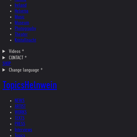
Ireland
Helvetia
Music
Museum
Photography
Theater
Kristallnacht
Videos
CONTACT
SHOP
Change language
Topics
Helnwein
NEWS
ARTIST
WORKS
TEXTS
PRESS
Interviews
Topics