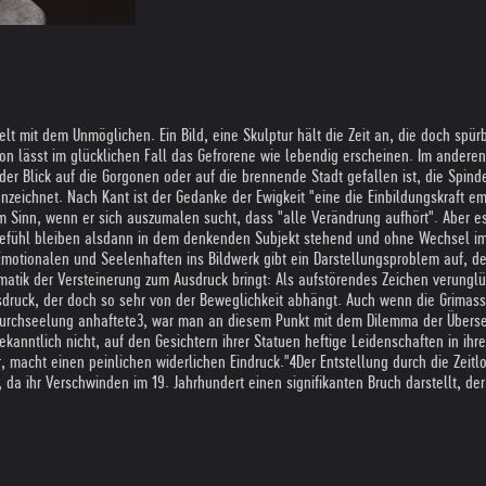
lt mit dem Unmöglichen. Ein Bild, eine Skulptur hält die Zeit an, die doch spürb
ion lässt im glücklichen Fall das Gefrorene wie lebendig erscheinen. Im anderen
er Blick auf die Gorgonen oder auf die brennende Stadt gefallen ist, die Spinde
nzeichnet. Nach Kant ist der Gedanke der Ewigkeit "eine die Einbildungskraft e
im Sinn, wenn er sich auszumalen sucht, dass "alle Verändrung aufhört". Aber es i
e Gefühl bleiben alsdann in dem denkenden Subjekt stehend und ohne Wechsel i
otionalen und Seelenhaften ins Bildwerk gibt ein Darstellungsproblem auf, d
matik der Versteinerung zum Ausdruck bringt: Als aufstörendes Zeichen verunglüc
ausdruck, der doch so sehr von der Beweglichkeit abhängt. Auch wenn die Grim
urchseelung anhaftete3, war man an diesem Punkt mit dem Dilemma der Übersetz
bekanntlich nicht, auf den Gesichtern ihrer Statuen heftige Leidenschaften in ih
, macht einen peinlichen widerlichen Eindruck."4
Der Entstellung durch die Zeit
, da ihr Verschwinden im 19. Jahrhundert einen signifikanten Bruch darstellt, d