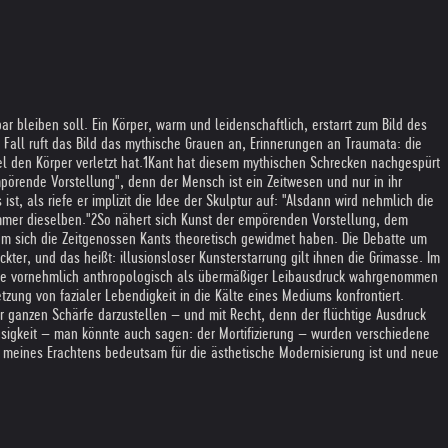
ar bleiben soll. Ein Körper, warm und leidenschaftlich, erstarrt zum Bild des
 Fall ruft das Bild das mythische Grauen an, Erinnerungen an Traumata: die
l den Körper verletzt hat.1
Kant hat diesem mythischen Schrecken nachgespürt
mpörende Vorstellung", denn der Mensch ist ein Zeitwesen und nur in ihr
st, als riefe er implizit die Idee der Skulptur auf: "Alsdann wird nehmlich die
mmer dieselben."2
So nähert sich Kunst der empörenden Vorstellung, dem
em sich die Zeitgenossen Kants theoretisch gewidmet haben. Die Debatte um
kter, und das heißt: illusionsloser Kunsterstarrung gilt ihnen die Grimasse. Im
asse vornehmlich anthropologisch als übermäßiger Leibausdruck wahrgenommen
ung von fazialer Lebendigkeit in die Kälte eines Mediums konfrontiert.
rer ganzen Schärfe darzustellen – und mit Recht, denn der flüchtige Ausdruck
losigkeit – man könnte auch sagen: der Mortifizierung – wurden verschiedene
er meines Erachtens bedeutsam für die ästhetische Modernisierung ist und neue