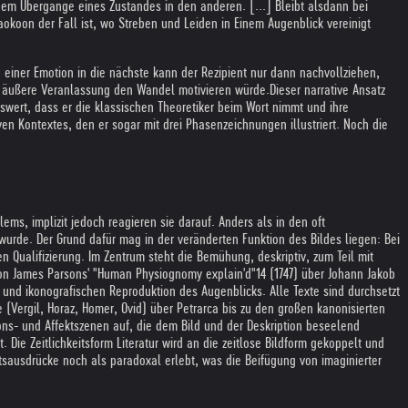
 dem Übergange eines Zustandes in den anderen. [...] Bleibt alsdann bei
koon der Fall ist, wo Streben und Leiden in Einem Augenblick vereinigt
 einer Emotion in die nächste kann der Rezipient nur dann nachvollziehen,
ne äußere Veranlassung den Wandel motivieren würde.
Dieser narrative Ansatz
enswert, dass er die klassischen Theoretiker beim Wort nimmt und ihre
ven Kontextes, den er sogar mit drei Phasenzeichnungen illustriert. Noch die
ems, implizit jedoch reagieren sie darauf. Anders als in den oft
 wurde. Der Grund dafür mag in der veränderten Funktion des Bildes liegen: Bei
en Qualifizierung. Im Zentrum steht die Bemühung, deskriptiv, zum Teil mit
von James Parsons' "Human Physiognomy explain'd"14 (1747) über Johann Jakob
 und ikonografischen Reproduktion des Augenblicks. Alle Texte sind durchsetzt
 (Vergil, Horaz, Homer, Ovid) über Petrarca bis zu den großen kanonisierten
tions- und Affektszenen auf, die dem Bild und der Deskription beseelend
Die Zeitlichkeitsform Literatur wird an die zeitlose Bildform gekoppelt und
tsausdrücke noch als paradoxal erlebt, was die Beifügung von imaginierter