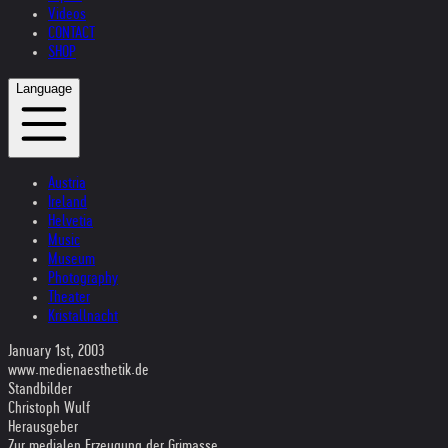
Videos
CONTACT
SHOP
Language
Austria
Ireland
Helvetia
Music
Museum
Photography
Theater
Kristallnacht
January 1st, 2003
www.medienaesthetik.de
Standbilder
Christoph Wulf
Herausgeber
Zur medialen Erzeugung der Grimasse