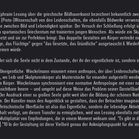
hraim Lessing über die griechische Bildhauerkunst bezeichnet bekanntlich zwe
che (Proto-)Wissenschaft von den Leidenschaften, die ebenfalls Bildwerke verwend
e zwischen Bild und Lebendigkeit spürbar. Der Versuch der Schließung erfolgt üb
ein spartanisches Griechentum mit trainierten jungen Menschen. Als würde ein S
setzt und sie zur Perfektion bringt. Das doppelte Gestalten am Körper vertreibt n
ge, das Flüchtige" gegen "das Gesetzte, das Gründliche" ausgetauscht.6 Wieder
einen würde.
et sich die Seele nicht in dem Zustande, der ihr der eigentlichste ist, sonde
 Uneigentliche. Winckelmann visioniert einen anthropos, der über Leidenschaften
wo Leib und Skulpturenkörper als Musterstücke für einander aufgestellt werden.
 Körper. Winckelmann synchronisiert eine normative Anthropologie mit einer no
nsichtbare Innere – und umgeht auf diese Weise das Problem seiner Darstellbark
Der Ausdruck einer so großen Seele geht weit über die Bildung der schönen Nat
n. Der Künstler muss den Augenblick so gestalten, dass der Betrachter imaginär 
etischistische Oberfläche ist also das Eigentliche, sondern die lebendige Aktiv
lt verfügt, um diesen Transfer zu ermöglichen, wird von Lessing ebenfalls mit
e Multiplizität von Empfindungen, die in einem Moment wirksam sind. "Es gibt in
."10 In der Gestaltung ist diese Vielheit genau der Anknüpfungspunkt für die i