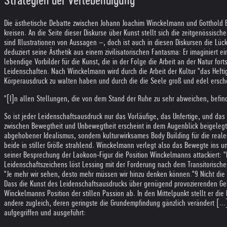
Strategien der Verlebendigung
Die ästhetische Debatte zwischen Johann Joachim Winckelmann und Gotthold Ep
kreisen. An die Seite dieser Diskurse über Kunst stellt sich die zeitgenössis
sind Illustrationen von Aussagen –, doch ist auch in diesen Diskursen die Lück
deduziert seine Ästhetik aus einem zivilisatorischen Fantasma: Er imaginiert 
lebendige Vorbilder für die Kunst, die in der Folge die Arbeit an der Natur fort
Leidenschaften. Nach Winckelmann wird durch die Arbeit der Kultur "das Hefti
Körperausdruck zu walten haben und durch die die Seele groß und edel ersch
"[I]n allen Stellungen, die von dem Stand der Ruhe zu sehr abweichen, befind
So ist jeder Leidenschaftsausdruck nur das Vorläufige, das Unfertige, und das
zwischen Bewegtheit und Unbewegtheit erscheint in dem Augenblick beigelegt, 
abgehobener Idealismus, sondern kulturwirksames Body Building für die realen
beide in stiller Größe strahlend. Winckelmann verlegt also das Bewegte ins u
seiner Besprechung der Laokoon-Figur die Position Winckelmanns attackiert: "
Leidenschaftszeichens löst Lessing mit der Forderung nach dem Transitorische
"Je mehr wir sehen, desto mehr müssen wir hinzu denken können."9 Nicht die f
Dass die Kunst des Leidenschaftsausdrucks über genügend provozierenden Geha
Winckelmanns Position der stillen Passion ab. In den Mittelpunkt stellt er di
andere zugleich, deren geringste die Grundempfindung gänzlich verändert [...]
aufgegriffen und ausgeführt: