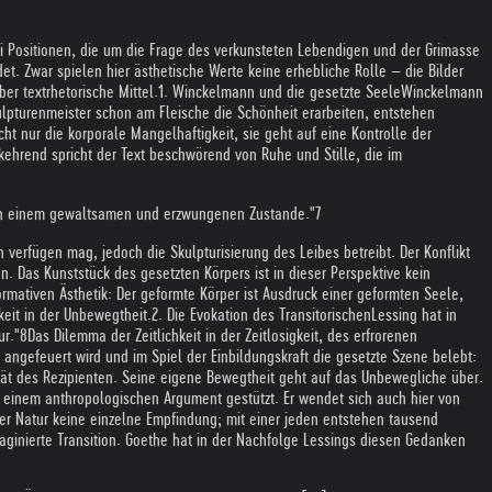
i Positionen, die um die Frage des verkunsteten Lebendigen und der Grimasse
et. Zwar spielen hier ästhetische Werte keine erhebliche Rolle – die Bilder
er textrhetorische Mittel.
1. Winckelmann und die gesetzte Seele
Winckelmann
kulpturenmeister schon am Fleische die Schönheit erarbeiten, entstehen
icht nur die korporale Mangelhaftigkeit, sie geht auf eine Kontrolle der
kehrend spricht der Text beschwörend von Ruhe und Stille, die im
rn in einem gewaltsamen und erzwungenen Zustande."7
 verfügen mag, jedoch die Skulpturisierung des Leibes betreibt. Der Konflikt
 Das Kunststück des gesetzten Körpers ist in dieser Perspektive kein
rmativen Ästhetik: Der geformte Körper ist Ausdruck einer geformten Seele,
eit in der Unbewegtheit.
2. Die Evokation des Transitorischen
Lessing hat in
ur."8
Das Dilemma der Zeitlichkeit in der Zeitlosigkeit, des erfrorenen
angefeuert wird und im Spiel der Einbildungskraft die gesetzte Szene belebt:
ität des Rezipienten. Seine eigene Bewegtheit geht auf das Unbewegliche über.
 einem anthropologischen Argument gestützt. Er wendet sich auch hier von
 der Natur keine einzelne Empfindung; mit einer jeden entstehen tausend
maginierte Transition. Goethe hat in der Nachfolge Lessings diesen Gedanken