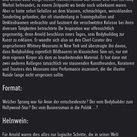
Warhol befreundet, zu einem Zeitpunkt wo beide noch unbekannt waren.
Aber er hatte sofort Gefallen an dem blassen, schmächtigen, weissblonden
Sonderling gefunden, der oft stundenlang in Trainingshallen und
Umkleidräumen verbrachte und fasziniert die verschwitzten Kolosse bei ihren
diversen Tätigkeiten betrachtete.
Die Inspiration war offensichtlich
gegenseitig, denn Arnold beschloss eines Tages, sein Bodybuilding zur
Kunst zu erklären. Er wandte sich also an den Chief-Curator des
angesehenen Whitney-Museums in New York und überzeugte ihn davon,
dass Bodybuilding eigentlich Bildhauerei im klassischen Sinn sei, nur mit
dem eigenen Körper als dem zu bearbeitenden Material. Er hat dann mit
zwei anderen Kollegen tatsächlich vor staunenden Kunstfreunden, Kuratoren
und Trustees des Museums eine Performance inszeniert, die die illustre
Runde lange nicht vergessen sollte.
Format:
Welcher Sprung war für Arnie der entscheidenste? Der vom Bodybuilder zum
Hollywood-Star? Der vom Businessman in die Politik …?
Helnwein:
Für Arnold waren dies alles nur logische Schritte, die in seiner Welt