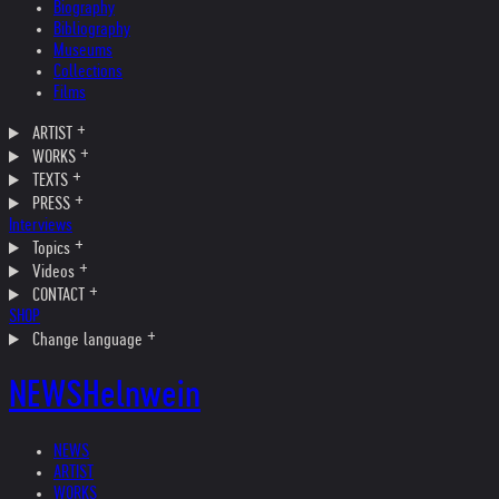
Biography
Bibliography
Museums
Collections
Films
ARTIST
WORKS
TEXTS
PRESS
Interviews
Topics
Videos
CONTACT
SHOP
Change language
NEWS
Helnwein
NEWS
ARTIST
WORKS