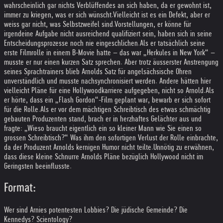
wahrscheinlich gar nichts Verblüffendes an sich haben, da er gewohnt ist,
immer zu kriegen, was er sich wünscht.
Vielleicht ist es ein Defekt, aber er
weiss gar nicht, was Selbstzweifel sind.
Vorstellungen, er könne für
irgendeine Aufgabe nicht ausreichend qualifiziert sein, haben sich in seine
Entscheidungsprozesse noch nie eingeschlichen.
Als er tatsächlich seine
erste Filmrolle in einem B-Movie hatte – das war „Herkules in New York“ –
musste er nur einen kurzen Satz sprechen. Aber trotz äusserster Anstrengung
seines Sprachtrainers blieb Arnolds Satz für angelsächsische Ohren
unverständlich und musste nachsynchronisiert werden. Andere hätten hier
vielleicht Pläne für eine Hollywoodkarriere aufgegeben, nicht so Arnold.
Als
er hörte, dass ein „Flash Gordon“-Film geplant war, bewarb er sich sofort
für die Rolle.
Als er vor dem mächtigen Schreibtisch des etwas schmächtig
gebauten Produzenten stand, brach er in herzhaftes Gelächter aus und
fragte: „Wieso braucht eigentlich ein so kleiner Mann wie Sie einen so
grossen Schreibtisch?“ Was ihm den sofortigen Verlust der Rolle einbrachte,
da der Produzent Arnolds kernigen Humor nicht teilte.
Unnötig zu erwähnen,
dass diese kleine Schnurre Arnolds Pläne bezüglich Hollywood nicht im
Geringsten beeinflusste.
Format:
Wer sind Arnies potentesten Lobbies? Die jüdische Gemeinde? Die
Kennedys? Scientology?