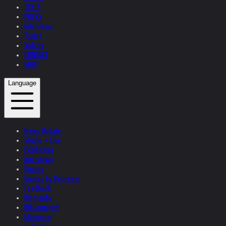
TEXTS
PRESS
Interviews
Topics
Videos
CONTACT
SHOP
Language
News Update
Studio + Live
Exhibitions
Interviews
Quotes
Quotes by Helnwein
Feedback
Biography
Bibliography
Museums