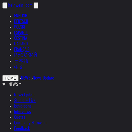
helnwein
.com
ENGLISH
DEUTSCH
POLSKI
ESPAÑOL
ČEŠTINA
ITALIANO
FRANÇAIS
РУССКИЙ
日本語
中文
›
NEWS
›
News Update
HOME
NEWS
News Update
Studio + Live
Exhibitions
Interviews
Quotes
Quotes by Helnwein
Feedback