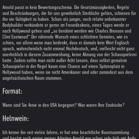
Arnold passt in kein Bewertungsschema. Die Gesetzmässigkeiten, Regeln
und Beschränkungen, die für uns gewöhnlich Sterbliche gelten, schienen für
ihn nie Gültigkeit zu haben. Schon als junger, noch relativ unbekannter
Bodybuilder verkündete er gerne im Freundeskreis, eines Tages werde er
nach Hollywood gehen und „so berühmt werden wie Charles Bronson und
Clint Eastwood“.
Der rührende Wunsch eines schlichten Gemütes, wie es
schien, vor allem wenn man bedenkt, dass er damals kein Wort Englisch
sprach, wahrscheinlich nicht einmal Hochdeutsch, und, vielleicht nicht ganz
unerheblich in diesem Zusammenhang, keine Ahnung von der Schauspielerei
hatte. Zudem sollte man nicht außer Acht lassen, dass selbst genialste
Schauspieler in der Regel kaum eine Chance auf einen Spitzenplatz in
Hollywood haben, wenn sie nicht Amerikaner sind oder zumindest aus dem
angelsächsischen Raum stammen.
Format:
Wann sind Sie Arnie in den USA begegnet? Was waren Ihre Eindrücke?
Helnwein:
Ich kenne ihn seit vielen Jahren, er hat eine beachtliche Kunstsammlung
und besitzt auch einige meiner Arbeiten.
Arnold war schon sehr früh mit Andy