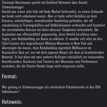
Christoph Hirschmann spricht mit Gottfried Helnwein über Arnold
Schwarzenegger
Arnold war schon sehr früh mit Andy Warhol befreundet, zu einem Zeitpunkt
wo beide noch unbekannt waren. Aber er hatte sofort Gefallen an dem
blassen, schmächtigen, weissblonden Sonderling gefunden, der oft
stundenlang in Trainingshallen und Umkleidräumen verbrachte und fasziniert
die verschwitzten Kolosse bei ihren diversen Tätigkeiten betrachtete. Die
Inspiration war offensichtlich gegenseitig, denn Arnold beschloss eines
Tages, sein Bodybuilding zur Kunst zu erklären. Er wandte sich also an den
Chief-Curator des angesehenen Whitney-Museums in New York und
überzeugte ihn davon, dass Bodybuilding eigentlich Bildhauerei im
klassischen Sinn sei, nur mit dem eigenen Körper als dem zu bearbeitenden
Material. Er hat dann mit zwei anderen Kollegen tatsächlich vor staunenden
Kunstfreunden, Kuratoren und Trustees des Museums eine Performance
inszeniert, die die illustre Runde lange nicht vergessen sollte.
Format:
Wie gelang es Schwarzenegger als steirischem Polizistensohn in den USA
fußzufassen?
Helnwein: