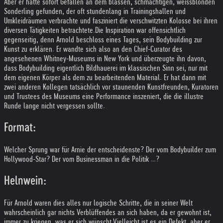
Aber er hatte sofort Gefallen an dem blassen, schmächtigen, weissblonden
Sonderling gefunden, der oft stundenlang in Trainingshallen und
Umkleidräumen verbrachte und fasziniert die verschwitzten Kolosse bei ihren
diversen Tätigkeiten betrachtete.
Die Inspiration war offensichtlich
gegenseitig, denn Arnold beschloss eines Tages, sein Bodybuilding zur
Kunst zu erklären. Er wandte sich also an den Chief-Curator des
angesehenen Whitney-Museums in New York und überzeugte ihn davon,
dass Bodybuilding eigentlich Bildhauerei im klassischen Sinn sei, nur mit
dem eigenen Körper als dem zu bearbeitenden Material. Er hat dann mit
zwei anderen Kollegen tatsächlich vor staunenden Kunstfreunden, Kuratoren
und Trustees des Museums eine Performance inszeniert, die die illustre
Runde lange nicht vergessen sollte.
Format:
Welcher Sprung war für Arnie der entscheidenste? Der vom Bodybuilder zum
Hollywood-Star? Der vom Businessman in die Politik …?
Helnwein:
Für Arnold waren dies alles nur logische Schritte, die in seiner Welt
wahrscheinlich gar nichts Verblüffendes an sich haben, da er gewohnt ist,
immer zu kriegen, was er sich wünscht.
Vielleicht ist es ein Defekt, aber er