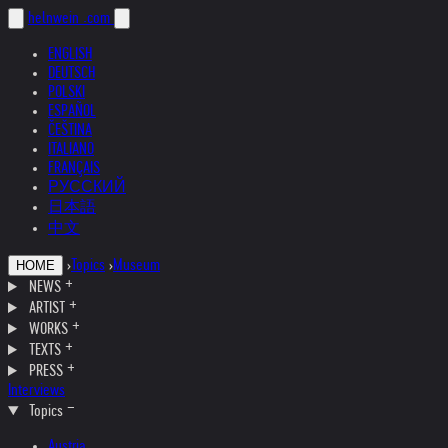
helnwein
.com
ENGLISH
DEUTSCH
POLSKI
ESPAÑOL
ČEŠTINA
ITALIANO
FRANÇAIS
РУССКИЙ
日本語
中文
›
Topics
›
Museum
HOME
NEWS
ARTIST
WORKS
TEXTS
PRESS
Interviews
Topics
Austria