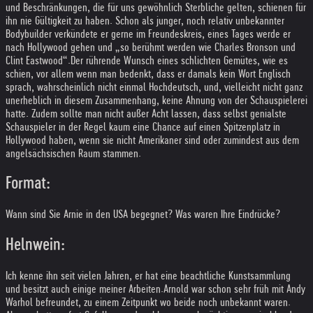
und Beschränkungen, die für uns gewöhnlich Sterbliche gelten, schienen für
ihn nie Gültigkeit zu haben. Schon als junger, noch relativ unbekannter
Bodybuilder verkündete er gerne im Freundeskreis, eines Tages werde er
nach Hollywood gehen und „so berühmt werden wie Charles Bronson und
Clint Eastwood“.
Der rührende Wunsch eines schlichten Gemütes, wie es
schien, vor allem wenn man bedenkt, dass er damals kein Wort Englisch
sprach, wahrscheinlich nicht einmal Hochdeutsch, und, vielleicht nicht ganz
unerheblich in diesem Zusammenhang, keine Ahnung von der Schauspielerei
hatte. Zudem sollte man nicht außer Acht lassen, dass selbst genialste
Schauspieler in der Regel kaum eine Chance auf einen Spitzenplatz in
Hollywood haben, wenn sie nicht Amerikaner sind oder zumindest aus dem
angelsächsischen Raum stammen.
Format:
Wann sind Sie Arnie in den USA begegnet? Was waren Ihre Eindrücke?
Helnwein:
Ich kenne ihn seit vielen Jahren, er hat eine beachtliche Kunstsammlung
und besitzt auch einige meiner Arbeiten.
Arnold war schon sehr früh mit Andy
Warhol befreundet, zu einem Zeitpunkt wo beide noch unbekannt waren.