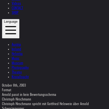
Videos
CONTACT
SHOP
Language
Austria
Ireland
Helvetia
Music
Museum
Photography
Theater
Kristallnacht
October 8th, 2003
Format
Arnold passt in kein Bewertungsschema
Christoph Hirschmann
Christoph Hirschmann spricht mit Gottfried Helnwein über Arnold
Schwarzenegger