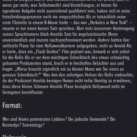
weiss gar nicht, was Selbstzweifel sind.
Vorstellungen, er könne für
irgendeine Aufgabe nicht ausreichend qualifiziert sein, haben sich in seine
Entscheidungsprozesse noch nie eingeschlichen.
Als er tatsächlich seine
erste Filmrolle in einem B-Movie hatte – das war „Herkules in New York“ –
musste er nur einen kurzen Satz sprechen. Aber trotz äusserster Anstrengung
seines Sprachtrainers blieb Arnolds Satz für angelsächsische Ohren
unverständlich und musste nachsynchronisiert werden. Andere hätten hier
vielleicht Pläne für eine Hollywoodkarriere aufgegeben, nicht so Arnold.
Als
er hörte, dass ein „Flash Gordon“-Film geplant war, bewarb er sich sofort
für die Rolle.
Als er vor dem mächtigen Schreibtisch des etwas schmächtig
gebauten Produzenten stand, brach er in herzhaftes Gelächter aus und
fragte: „Wieso braucht eigentlich ein so kleiner Mann wie Sie einen so
grossen Schreibtisch?“ Was ihm den sofortigen Verlust der Rolle einbrachte,
da der Produzent Arnolds kernigen Humor nicht teilte.
Unnötig zu erwähnen,
dass diese kleine Schnurre Arnolds Pläne bezüglich Hollywood nicht im
Geringsten beeinflusste.
Format:
Wer sind Arnies potentesten Lobbies? Die jüdische Gemeinde? Die
Kennedys? Scientology?