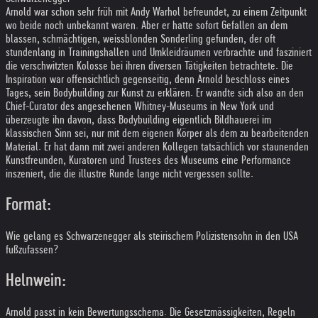
Arnold war schon sehr früh mit Andy Warhol befreundet, zu einem Zeitpunkt
wo beide noch unbekannt waren. Aber er hatte sofort Gefallen an dem
blassen, schmächtigen, weissblonden Sonderling gefunden, der oft
stundenlang in Trainingshallen und Umkleidräumen verbrachte und fasziniert
die verschwitzten Kolosse bei ihren diversen Tätigkeiten betrachtete. Die
Inspiration war offensichtlich gegenseitig, denn Arnold beschloss eines
Tages, sein Bodybuilding zur Kunst zu erklären. Er wandte sich also an den
Chief-Curator des angesehenen Whitney-Museums in New York und
überzeugte ihn davon, dass Bodybuilding eigentlich Bildhauerei im
klassischen Sinn sei, nur mit dem eigenen Körper als dem zu bearbeitenden
Material. Er hat dann mit zwei anderen Kollegen tatsächlich vor staunenden
Kunstfreunden, Kuratoren und Trustees des Museums eine Performance
inszeniert, die die illustre Runde lange nicht vergessen sollte.
Format:
Wie gelang es Schwarzenegger als steirischem Polizistensohn in den USA
fußzufassen?
Helnwein:
Arnold passt in kein Bewertungsschema. Die Gesetzmässigkeiten, Regeln