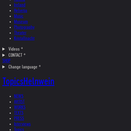
Ireland
Helvetia
Music
Museum
Photography
Theater
Kristallnacht
Videos
CONTACT
SHOP
Change language
Topics
Helnwein
NEWS
ARTIST
WORKS
TEXTS
PRESS
Interviews
Topics