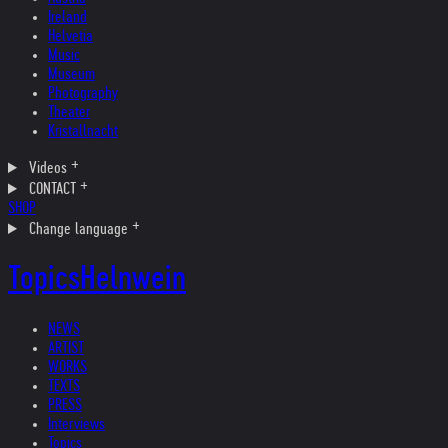
Ireland
Helvetia
Music
Museum
Photography
Theater
Kristallnacht
Videos
CONTACT
SHOP
Change language
Topics
Helnwein
NEWS
ARTIST
WORKS
TEXTS
PRESS
Interviews
Topics