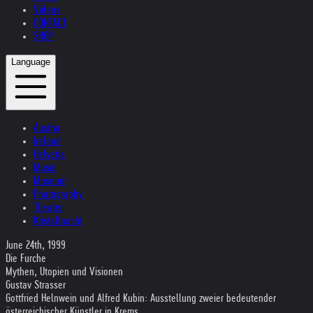
Videos
CONTACT
SHOP
Language
Austria
Ireland
Helvetia
Music
Museum
Photography
Theater
Kristallnacht
June 24th, 1999
Die Furche
Mythen, Utopien und Visionen
Gustav Strasser
Gottfried Helnwein und Alfred Kubin: Ausstellung zweier bedeutender
österreichischer Künstler in Krems.