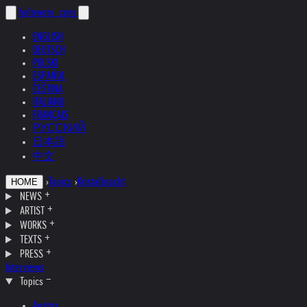
helnwein
.com
ENGLISH
DEUTSCH
POLSKI
ESPAÑOL
ČEŠTINA
ITALIANO
FRANÇAIS
РУССКИЙ
日本語
中文
›
Topics
›
Kristallnacht
HOME
NEWS
ARTIST
WORKS
TEXTS
PRESS
Interviews
Topics
Austria