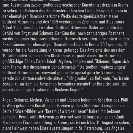
Eine Ausstellung zweier großer österreichischer Künstler ist derzeit in Krems
zu sehen. Im Rahmen des Niederösterreichischen Donaufestivals können in
der ehemaligen Dominikanerkirche Werke des zeitgenössischen Maler
Gottfried Helnweins und des 1959 verstorbenen Zeichners und Illustrators
Alfred Kubin besichtigt werden. Gottfried Helnweins Bilder vermitteln das
Gefühl von Angst und Schmerz. Der Künstler, nach zehnjähriger Abstinenz
wieder mit einer Einzelausstellung in Österreich vertreten, präsentiert in den
Sakralräumen der ehemaligen Dominikanerkirche in Krems 50 Exponate, 18
wurden für die Ausstellung in Krems gefertigt. Das Ambiente des aus dem
14. Jahrhundert stammenden Klosterhaus ist prädestiniert für Helnweins
großflächige Bilder. Deren Inhalt, Mythen, Utopien und Fiktionen, fügen sich
dem Thema des diesjährigen Donaufestivals: "Die großen Prophezeiungen".
Gottfried Helnweins zu Leinwand gebrachte apokalyptische Visionen sind
gerade zur Jahrtausendwende aktuell. "Ich glaube", so Helnwein, "es ist ein
Zeitpunkt, an dem die Menschen besonders sensibel für Bereiche sind, die
jenseits des logisch-rationalen Denkens liegen."
Angst, Schmerz, Mythen, Visionen und Utopien haben im Schaffen des 1948
in Wien geborenen Künstlers stets einen großen Stellenwert eingenommen.
Seine Frühzeit-Bilder wie "Dream of a broken heart" haben ihn bekannt
gemacht. Heute zählt Helnwein zu den weltweit Gefragtesten seiner Zunft.
Nach seiner Einzelausstellung in Krems, sie ist noch bis 31. August zu sehen,
plant Helnwein neben Einzelausstellungen in St. Petersburg, Los Angeles