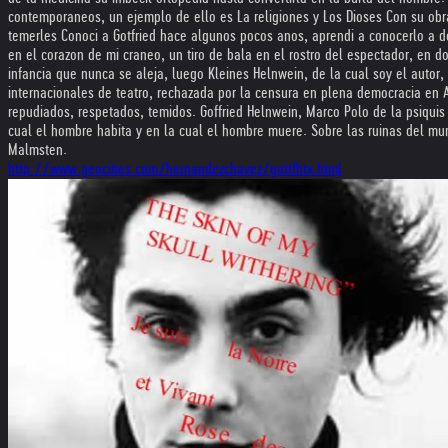
contemporaneos, un ejemplo de ello es La religiones y Los Dioses Con su obra
temerles Conoci a Gotfried hace algunos pocos anos, aprendi a conocerlo a desc
en el corazon de mi craneo, un tiro de bala en el rostro del espectador, en d
infancia que nunca se aleja, luego Kleines Helnwein, de la cual soy el autor, e
internacionales de teatro, rechazada por la censura en plena democracia en A
repudiados, respetados, temidos. Goffried Helnwein, Marco Polo de la psiquis
cual el hombre habita y en la cual el hombre muere. Sobre las ruinas del mu
Malmsten.
http://www.geocities.com/hernandezchavez/gottfhtx.html