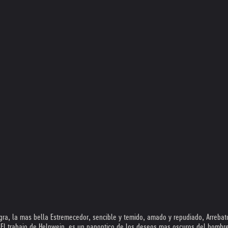
gra, la mas bella Estremecedor, sencible y temido, amado y repudiado, Arrebato
e. El trabajo de Helnwein, es un panoptico de los deseos mas oscuros del homb