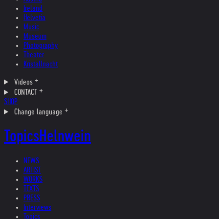
Ireland
Helvetia
Music
Museum
Photography
Theater
Kristallnacht
Videos
CONTACT
SHOP
Change language
Topics
Helnwein
NEWS
ARTIST
WORKS
TEXTS
PRESS
Interviews
Topics