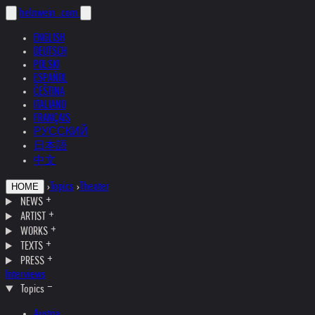
helnwein
.com
ENGLISH
DEUTSCH
POLSKI
ESPAÑOL
ČEŠTINA
ITALIANO
FRANÇAIS
РУССКИЙ
日本語
中文
›
Topics
›
Theater
HOME
NEWS
ARTIST
WORKS
TEXTS
PRESS
Interviews
Topics
Austria