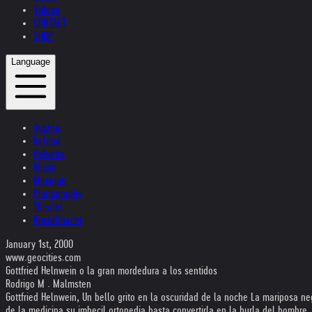
Videos
CONTACT
SHOP
Language
Austria
Ireland
Helvetia
Music
Museum
Photography
Theater
Kristallnacht
January 1st, 2000
www.geocities.com
Gottfried Helnwein o la gran mordedura a los sentidos
Rodrigo M . Malmsten
Gottfried Helnwein, Un bello grito en la oscuridad de la noche La mariposa ne
de la medicina su imbecil ortopedia hasta convertirla en la burla del hombr