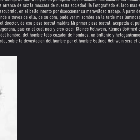
 arranca de raiz la mascara de nuestra sociedad Ha Fotografiado el lado mas e
ubrirlo, en el bello intento por diseccionar su maravilloso trabajo. A partir d
onde a traves de ella, de su obra, pude ver mi sombra en la tarde mas luminosa 
l director, de esa pieza teatral maldita.Mi primer pieza teatral, acepatda el pu
rgentina, pais en el cual naci y creo creci. Kleines Helnwein, Kleines Gottfri
 del hombre, del hombre lobo cazador de hombres, un brillante y helegantisimo
ndo, sobre la devastacion del hombre por el hombre Gotfried Helnwein sera el 