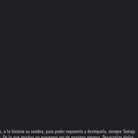
, a la historia su sombra, para poder exponerla y destriparla, siempre Sutrajo
re, De lo que muchos no queremos ver de nosotros mismos. Desacraliza idolos