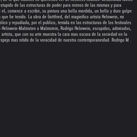
stupido de las estructuras de poder para reirnos de las mismas y para
e el, comence a escribir, su pintura una bella mordida, un bello y duro golpe
que he tenido. La obra de Gottfried, del maginifico artista Helnwein, mi
blico y repudiada, por el publico, temida en las estructuras de los festivales
ed o Helnwein-Malmsten o Malmstein, Rodrigo Helnwein, escupidos, admirados,
 artista, que con su arte muestra la cara mas oscura de la sociedad en la
espejo mas nitido de la voracidad de nuestra contemporaneidad. Rodrigo M .