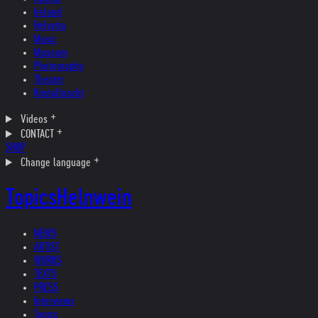
Ireland
Helvetia
Music
Museum
Photography
Theater
Kristallnacht
Videos
CONTACT
SHOP
Change language
Topics
Helnwein
NEWS
ARTIST
WORKS
TEXTS
PRESS
Interviews
Topics