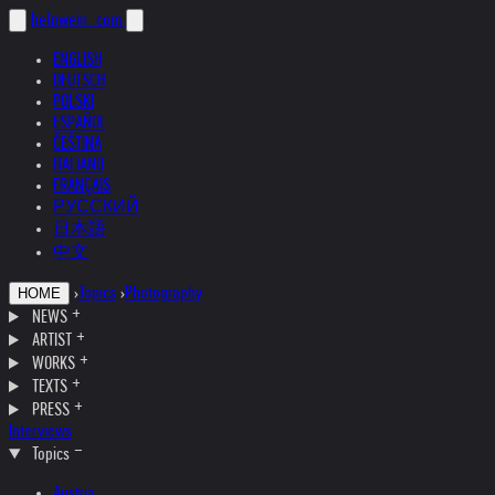
helnwein
.com
ENGLISH
DEUTSCH
POLSKI
ESPAÑOL
ČEŠTINA
ITALIANO
FRANÇAIS
РУССКИЙ
日本語
中文
›
Topics
›
Photography
HOME
NEWS
ARTIST
WORKS
TEXTS
PRESS
Interviews
Topics
Austria