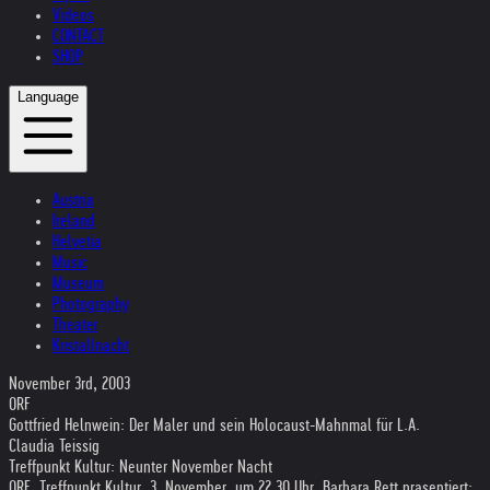
Videos
CONTACT
SHOP
Language
Austria
Ireland
Helvetia
Music
Museum
Photography
Theater
Kristallnacht
November 3rd, 2003
ORF
Gottfried Helnwein: Der Maler und sein Holocaust-Mahnmal für L.A.
Claudia Teissig
Treffpunkt Kultur: Neunter November Nacht
ORF, Treffpunkt Kultur, 3. November, um 22.30 Uhr, Barbara Rett prasentiert: