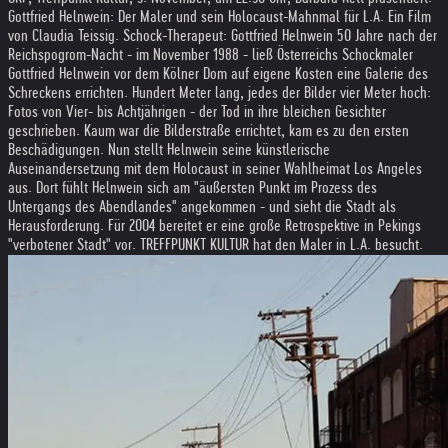
Gottfried Helnwein: Der Maler und sein Holocaust-Mahnmal für L.A. Ein Film
von Claudia Teissig. Schock-Therapeut: Gottfried Helnwein 50 Jahre nach der
Reichspogrom-Nacht - im November 1988 - ließ Österreichs Schockmaler
Gottfried Helnwein vor dem Kölner Dom auf eigene Kosten eine Galerie des
Schreckens errichten. Hundert Meter lang, jedes der Bilder vier Meter hoch:
Fotos von Vier- bis Achtjährigen - der Tod in ihre bleichen Gesichter
geschrieben. Kaum war die Bilderstraße errichtet, kam es zu den ersten
Beschädigungen. Nun stellt Helnwein seine künstlerische
Auseinandersetzung mit dem Holocaust in seiner Wahlheimat Los Angeles
aus. Dort fühlt Helnwein sich am "äußersten Punkt im Prozess des
Untergangs des Abendlandes" angekommen - und sieht die Stadt als
Herausforderung. Für 2004 bereitet er eine große Retrospektive in Pekings
"verbotener Stadt" vor. TREFFPUNKT KULTUR hat den Maler in L.A. besucht.