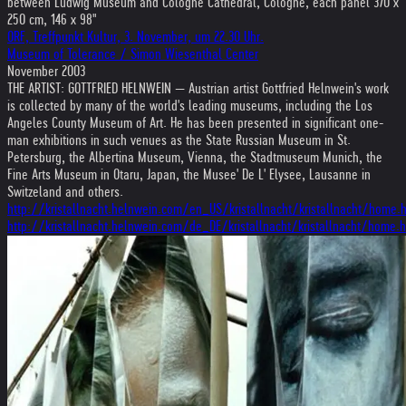
between Ludwig Museum and Cologne Cathedral, Cologne, each panel 370 x
250 cm, 146 x 98"
ORF, Treffpunkt Kultur, 3. November, um 22.30 Uhr.
Museum of Tolerance / Simon Wiesenthal Center
November 2003
THE ARTIST: GOTTFRIED HELNWEIN — Austrian artist Gottfried Helnwein's work
is collected by many of the world's leading museums, including the Los
Angeles County Museum of Art. He has been presented in significant one-
man exhibitions in such venues as the State Russian Museum in St.
Petersburg, the Albertina Museum, Vienna, the Stadtmuseum Munich, the
Fine Arts Museum in Otaru, Japan, the Musee' De L' Elysee, Lausanne in
Switzeland and others.
http://kristallnacht.helnwein.com/en_US/kristallnacht/kristallnacht/home.
http://kristallnacht.helnwein.com/de_DE/kristallnacht/kristallnacht/home.