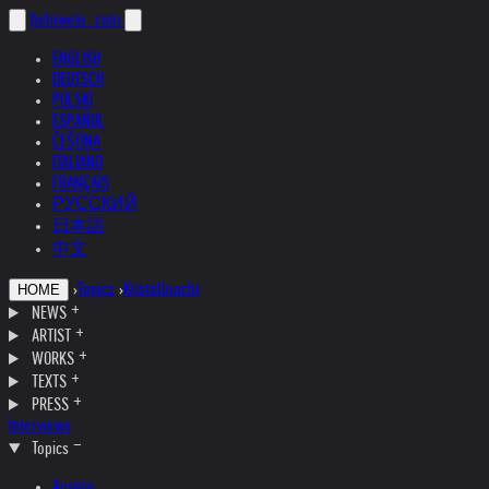
helnwein
.com
ENGLISH
DEUTSCH
POLSKI
ESPAÑOL
ČEŠTINA
ITALIANO
FRANÇAIS
РУССКИЙ
日本語
中文
›
Topics
›
Kristallnacht
HOME
NEWS
ARTIST
WORKS
TEXTS
PRESS
Interviews
Topics
Austria