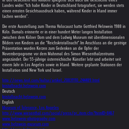
Landes wider.
"Ich habe Kinder in Deutschland fotografiert, sie werden stets
einen ernsten Gesichtsausdruck haben, während Kinder in Irland immer
lachen werden".
Die erste Ausstellung zum Thema Holocaust hatte Gottfried Helnwein 1988 in
Köln. Damals erinnerte er in einer hundert Meter langen Installation
zwischen dem Kölner Dom und dem Ludwig Museum mit überdimensionalen
Bildern von Kindern an die "Reichskristallnacht".
Im Anschluss an die gestrige
Präsentation wurden Kerzen zum Gedenken an die Opfer der
Novemberpogrome vor dem Mahnmal des Simon Wiesenthalzentrums
angezündet. Der 55-jährige österreichische Künstler lebt und arbeitet seit
einem Jahr in Los Angeles sowie in Irland. Weitere geplante Stationen der
Installation sind New York und Israel.
http://news.tirol.com/kultur/artikel_20031110_244489.html
kristallnacht.helnwein.com
Deutsch
kristallnacht.helnwein.com
English
Museum of Tolerance, Los Angeles
http://www.wiesenthal.com/social/press/pr_item.cfm?ItemID=8467
www.helnwein-photography.com
www.helnwein-museum.com