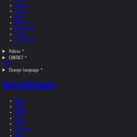
Ireland
Helvetia
Music
Museum
Photography
Theater
Kristallnacht
Videos
CONTACT
SHOP
Change language
Topics
Helnwein
NEWS
ARTIST
WORKS
TEXTS
PRESS
Interviews
Topics