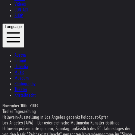
Videos
CONTACT
SHOP
Language
Austria
Ireland
Helvetia
Music
Museum
Photography
Theater
Kristallnacht
November 10th, 2003
Tiroler Tageszeitung
Helnwein-Ausstellung in Los Angeles gedenkt Holocaust-Opfer
Los Angeles (APA) - Der österreichische Multimedia Künstler Gottfried
Helnwein präsentierte gestern, Sonntag, anlässlich des 65. Jahrestages der
von den Nazis "Reichskristallnacht" genannten Novemberpogrome im "Simon