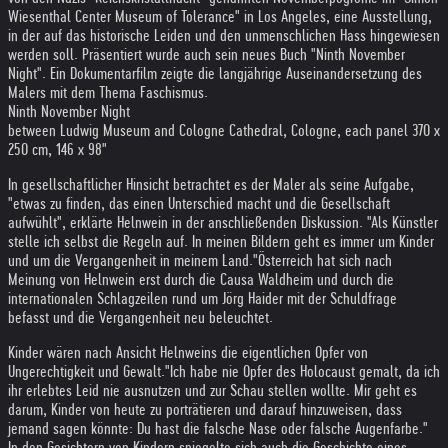
Wiesenthal Center Museum of Tolerance" in Los Angeles, eine Ausstellung,
in der auf das historische Leiden und den unmenschlichen Hass hingewiesen
werden soll. Präsentiert wurde auch sein neues Buch "Ninth November
Night". Ein Dokumentarfilm zeigte die langjährige Auseinandersetzung des
Malers mit dem Thema Faschismus.
Ninth November Night
between Ludwig Museum and Cologne Cathedral, Cologne, each panel 370 x
250 cm, 146 x 98"
In gesellschaftlicher Hinsicht betrachtet es der Maler als seine Aufgabe,
"etwas zu finden, das einen Unterschied macht und die Gesellschaft
aufwühlt", erklärte Helnwein in der anschließenden Diskussion. "Als Künstler
stelle ich selbst die Regeln auf. In meinen Bildern geht es immer um Kinder
und um die Vergangenheit in meinem Land."
Österreich hat sich nach
Meinung von Helnwein erst durch die Causa Waldheim und durch die
internationalen Schlagzeilen rund um Jörg Haider mit der Schuldfrage
befasst und die Vergangenheit neu beleuchtet.
Kinder wären nach Ansicht Helnweins die eigentlichen Opfer von
Ungerechtigkeit und Gewalt.
"Ich habe nie Opfer des Holocaust gemalt, da ich
ihr erlebtes Leid nie ausnutzen und zur Schau stellen wollte. Mir geht es
darum, Kinder von heute zu porträtieren und darauf hinzuweisen, dass
jemand sagen könnte: Du hast die falsche Nase oder falsche Augenfarbe."
In den Gesichtern von Kindern spiegelte sich auch die Geschichte eines