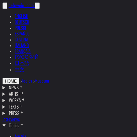
helnwein
.com
ENGLISH
DEUTSCH
POLSKI
ESPAÑOL
ČEŠTINA
ITALIANO
FRANÇAIS
РУССКИЙ
日本語
中文
›
Topics
›
Museum
HOME
NEWS
ARTIST
WORKS
TEXTS
PRESS
Interviews
Topics
Austria