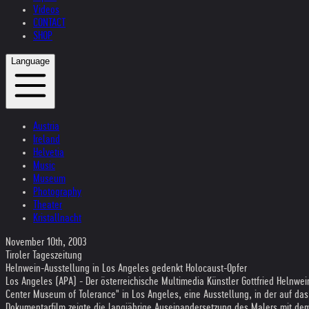
Videos
CONTACT
SHOP
Language
Austria
Ireland
Helvetia
Music
Museum
Photography
Theater
Kristallnacht
November 10th, 2003
Tiroler Tageszeitung
Helnwein-Ausstellung in Los Angeles gedenkt Holocaust-Opfer
Los Angeles (APA) - Der österreichische Multimedia Künstler Gottfried Helnw
Center Museum of Tolerance" in Los Angeles, eine Ausstellung, in der auf da
Dokumentarfilm zeigte die langjährige Auseinandersetzung des Malers mit d