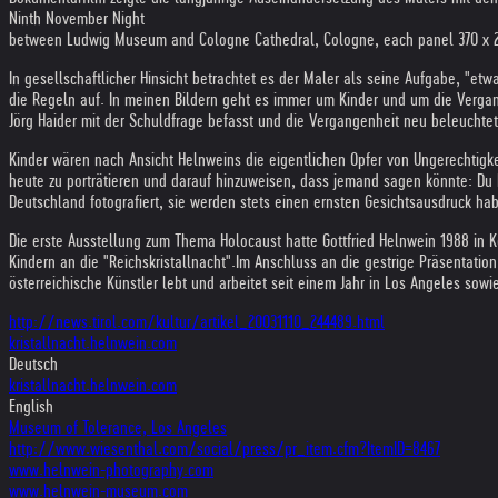
Ninth November Night
between Ludwig Museum and Cologne Cathedral, Cologne, each panel 370 x 2
In gesellschaftlicher Hinsicht betrachtet es der Maler als seine Aufgabe, "etw
die Regeln auf. In meinen Bildern geht es immer um Kinder und um die Verga
Jörg Haider mit der Schuldfrage befasst und die Vergangenheit neu beleuchtet
Kinder wären nach Ansicht Helnweins die eigentlichen Opfer von Ungerechtigke
heute zu porträtieren und darauf hinzuweisen, dass jemand sagen könnte: Du h
Deutschland fotografiert, sie werden stets einen ernsten Gesichtsausdruck ha
Die erste Ausstellung zum Thema Holocaust hatte Gottfried Helnwein 1988 in
Kindern an die "Reichskristallnacht".
Im Anschluss an die gestrige Präsentat
österreichische Künstler lebt und arbeitet seit einem Jahr in Los Angeles sowie
http://news.tirol.com/kultur/artikel_20031110_244489.html
kristallnacht.helnwein.com
Deutsch
kristallnacht.helnwein.com
English
Museum of Tolerance, Los Angeles
http://www.wiesenthal.com/social/press/pr_item.cfm?ItemID=8467
www.helnwein-photography.com
www.helnwein-museum.com