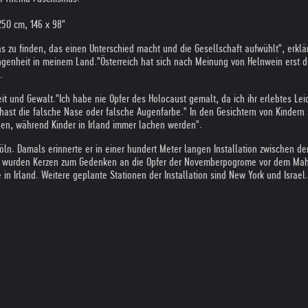
50 cm, 146 x 98"
as zu finden, das einen Unterschied macht und die Gesellschaft aufwühlt", erklär
ngenheit in meinem Land."
Österreich hat sich nach Meinung von Helnwein erst 
.
it und Gewalt.
"Ich habe nie Opfer des Holocaust gemalt, da ich ihr erlebtes Le
ast die falsche Nase oder falsche Augenfarbe." In den Gesichtern von Kindern 
ben, während Kinder in Irland immer lachen werden".
 Köln. Damals erinnerte er in einer hundert Meter langen Installation zwische
ion wurden Kerzen zum Gedenken an die Opfer der Novemberpogrome vor dem Ma
 in Irland. Weitere geplante Stationen der Installation sind New York und Israel.