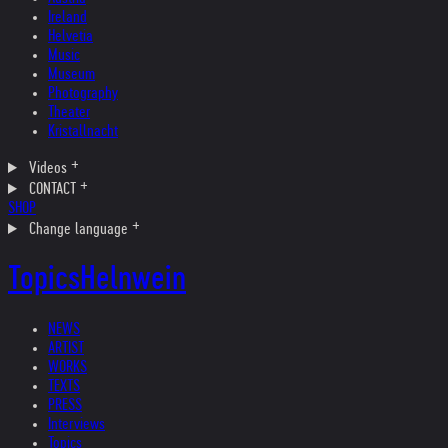
Ireland
Helvetia
Music
Museum
Photography
Theater
Kristallnacht
Videos
CONTACT
SHOP
Change language
Topics
Helnwein
NEWS
ARTIST
WORKS
TEXTS
PRESS
Interviews
Topics