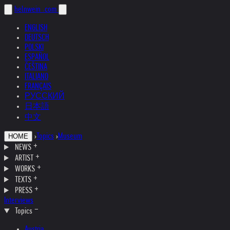
helnwein
.com
ENGLISH
DEUTSCH
POLSKI
ESPAÑOL
ČEŠTINA
ITALIANO
FRANÇAIS
РУССКИЙ
日本語
中文
›
Topics
›
Museum
HOME
NEWS
ARTIST
WORKS
TEXTS
PRESS
Interviews
Topics
Austria