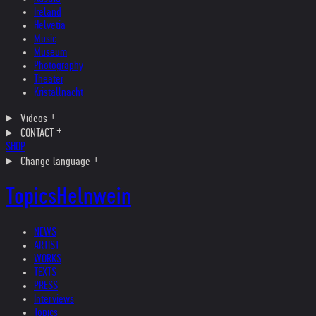
Ireland
Helvetia
Music
Museum
Photography
Theater
Kristallnacht
Videos
CONTACT
SHOP
Change language
Topics
Helnwein
NEWS
ARTIST
WORKS
TEXTS
PRESS
Interviews
Topics