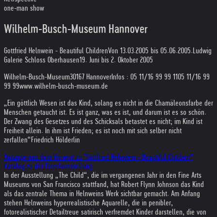
one-man show
Wilhelm-Busch-Museum Hannover
Gottfried Helnwein - Beautiful Children
Von 13.03.2005 bis 05.06.2005
.
Ludwig
Galerie Schloss Oberhausen
19. Juni bis 2. Oktober 2005
Wilhelm-Busch-Museum
30167 Hannover
Infos : 05 11/16 99 99 11
05 11/16 99
99 99
www.wilhelm-busch-museum.de
„Ein göttlich Wesen ist das Kind, solang es nicht in die Chamäleonsfarbe der
Menschen getaucht ist. Es ist ganz, was es ist, und darum ist es so schön.
Der Zwang des Gesetzes und des Schicksals betastet es nicht; im Kind ist
Freiheit allein. In ihm ist Frieden; es ist noch mit sich selber nicht
zerfallen“
Friedrich Hölderlin
Auszüge aus dem Vorwort zu "Gottfried Helnwein - Beautiful Children"
Katalog zu der Einzelausstellung
In der Ausstellung „The Child“, die im vergangenen Jahr in den Fine Arts
Museums von San Francisco stattfand, hat Robert Flynn Johnson das Kind
als das zentrale Thema in Helnweins Werk sichtbar gemacht. Am Anfang
stehen Helnweins hyperrealistische Aquarelle, die in penibler,
fotorealistischer Detailtreue satirisch verfremdet Kinder darstellen, die von