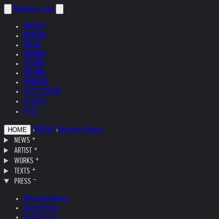
helnwein
.com
ENGLISH
DEUTSCH
POLSKI
ESPAÑOL
ČEŠTINA
ITALIANO
FRANÇAIS
РУССКИЙ
日本語
中文
›
PRESSE
›
Deutsche Presse
HOME
NEWS
ARTIST
WORKS
TEXTS
PRESS
Selected Articles
Current Press
English Press