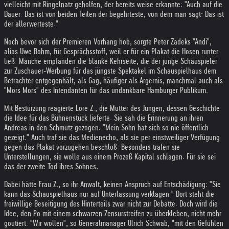
vielleicht mit Ringelnatz geholfen, der bereits weise erkannte: "Auch auf die
Dauer. Das ist von beiden Teilen der begehrteste, von dem man sagt: Das ist
der allerwerteste."
Noch bevor sich der Premieren Vorhang hob, sorgte Peter Zadeks "Andi",
alias Uwe Bohm, für Gesprächsstoff, weil er für ein Plakat die Hosen runter
ließ. Manche empfanden die blanke Kehrseite, die der junge Schauspieler
zur Zuschauer-Werbung für das jüngste Spektakel im Schauspielhaus dem
Betrachter entgegenhält, als Gag, häufiger als Ärgernis, manchmal auch als
"Mors Mors" des Intendanten für das undankbare Hamburger Publikum.
Mit Bestürzung reagierte Lore Z., die Mutter des Jungen, dessen Geschichte
die Idee für das Bühnenstück lieferte. Sie sah die Erinnerung an ihren
Andreas in den Schmutz gezogen: "Mein Sohn hat sich so nie öffentlich
gezeigt." Auch traf sie das Medienecho, als sie per einstweiliger Verfügung
gegen das Plakat vorzugehen beschloß. Besonders trafen sie
Unterstellungen, sie wolle aus einem Prozeß Kapital schlagen. Für sie sei
das der zweite Tod ihres Sohnes.
Dabei hätte Frau Z., so ihr Anwalt, keinen Anspruch auf Entschädigung: "Sie
kann das Schauspielhaus nur auf Unterlassung verklagen." Dort steht die
freiwillige Beseitigung des Hinterteils zwar nicht zur Debatte. Doch wird die
Idee, den Po mit einem schwarzen Zensurstreifen zu überkleben, nicht mehr
goutiert. "Wir wollen", so Generalmanager Ulrich Schwab, "mit den Gefühlen