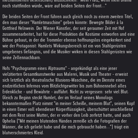
noch stattfinden würde, wäre auf beiden Seiten der Front..."
Die beiden Seiten der Front führen auch gleich noch zu einem zweiten Titel,
den man dieser "Hamletmaschine" geben könnte: Bewegte Bilder à la
Gottfried Helnwein. Der Wiener Künstler, der seit geraumer Zeit mit Hof
zusammenarbeitet, hat für diese Produktion die Kostüme entworfen und eine
Bühne gebaut, in der die Trommler ebenso hoffnungslos eingekerkert sind
wie der Protagonist: Hamlets Wirkungsbereich ist ein von Stahlgerüsten
umgebenes Gefängnis, und die Musiker wirken in diesen Stahlgerüsten wie
seine Zellennachbarn.
Hofs "Psychogramm eines Alptraums" - angekündigt als eine jener
vielzitierten Gesamtkunstwerke aus Malerei, Musik und Theater - erweist
sich letztlich als theatralische Illusions-Maschine, die im Dienste eines
endzeitlichen Infernos vom Blitzlichtgewitter bis zum Bühnennebel alles
Erdenkliche - und Bewährte - auffährt. Nicht zu vergessen: sehr viel Blut.
Gleich zu Beginn steckt Hamlet, der im Verlauf seines Monologs
bekanntermaßen Platz nimmt "in meiner Scheiße, meinem Blut", seinen Kopf
in einen Eimer voll ebendieser Körperflüssigkeit, überschüttet anschließend
mit dem Rest seine Mutter, der er vorher den Leib zerfetzt hatte, und auch
Ophelia ("Mit meinen blutenden Händen zerreiße ich die Fotografien der
Männer, die ich geliebt habe und die mich gebraucht haben...") trägt ein
blutverschmiertes Kleid.