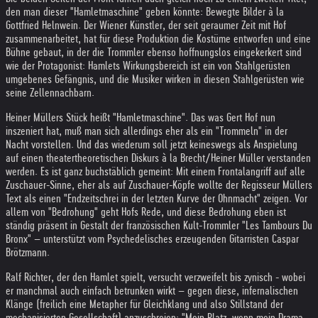
den man dieser "Hamletmaschine" geben könnte: Bewegte Bilder à la
Gottfried Helnwein. Der Wiener Künstler, der seit geraumer Zeit mit Hof
zusammenarbeitet, hat für diese Produktion die Kostüme entworfen und eine
Bühne gebaut, in der die Trommler ebenso hoffnungslos eingekerkert sind
wie der Protagonist: Hamlets Wirkungsbereich ist ein von Stahlgerüsten
umgebenes Gefängnis, und die Musiker wirken in diesen Stahlgerüsten wie
seine Zellennachbarn.
Heiner Müllers Stück heißt "Hamletmaschine". Das was Gert Hof nun
inszeniert hat, muß man sich allerdings eher als ein "Trommeln" in der
Nacht vorstellen. Und das wiederum soll jetzt keineswegs als Anspielung
auf einen theatertheoretischen Diskurs à la Brecht/Heiner Müller verstanden
werden. Es ist ganz buchstäblich gemeint: Mit einem Frontalangriff auf alle
Zuschauer-Sinne, eher als auf Zuschauer-Köpfe wollte der Regisseur Müllers
Text als einen "Endzeitschrei in der letzten Kurve der Ohnmacht" zeigen. Vor
allem von "Bedrohung" geht Hofs Rede, und diese Bedrohung eben ist
ständig präsent in Gestalt der französischen Kult-Trommler "Les Tambours Du
Bronx" – unterstützt vom Psychedelisches erzeugenden Gitarristen Caspar
Brötzmann.
Ralf Richter, der den Hamlet spielt, versucht verzweifelt bis zynisch - wobei
er manchmal auch einfach betrunken wirkt – gegen diese, infernalischen
Klänge (freilich eine Metapher für Gleichklang und also Stillstand der
mechanisierten Gesellschaft) anzuschreien: "Mein Platz, wenn mein Drama