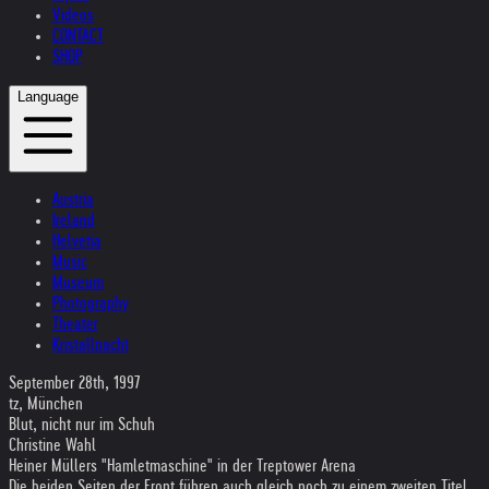
Videos
CONTACT
SHOP
Language
Austria
Ireland
Helvetia
Music
Museum
Photography
Theater
Kristallnacht
September 28th, 1997
tz, München
Blut, nicht nur im Schuh
Christine Wahl
Heiner Müllers "Hamletmaschine" in der Treptower Arena
Die beiden Seiten der Front führen auch gleich noch zu einem zweiten Titel,