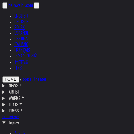
helnwein
.com
ENGLISH
DEUTSCH
POLSKI
ESPAÑOL
ČEŠTINA
ITALIANO
FRANÇAIS
РУССКИЙ
日本語
中文
›
Topics
›
Theater
HOME
NEWS
ARTIST
WORKS
TEXTS
PRESS
Interviews
Topics
Austria