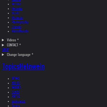
Ireland
Helvetia
Music
Museum
Photography
Theater
Kristallnacht
Videos
CONTACT
SHOP
Change language
Topics
Helnwein
NEWS
ARTIST
WORKS
TEXTS
PRESS
Interviews
Topics