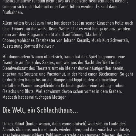
Plastikschläuche rundum nicht etwa als modische Neonschlingen dienen,
sondern sich recht bald mit roter Farbe füllen werden. Es sind dann:
Blutbahnen.
Allem kalten Grusel zum Trotz hat dieser Saal in seiner klinischen Helle auch
Chic. Erinnert an die weiße Disco-Welle. Und es wird hier ja getanzt werden,
denn auf dem Programm steht als Uraufführung "Macbeth",
Choreographisches Tanztheater von Johann Kresnik, Musik Kurt Schwertsik,
Ausstattung Gottfried Helnwein.
Mit donnerndem Wumm öffnet sich, kaum hat das Spiel begonnen, eine
Eisentüre am Ende des Saales, und wie aus der Nacht der Welt in die
Blendwerkstatt des Theaters tritt ein kleiner dunkelhäutiger Herr herein,
angetan mit Soutane und Priesterhut, in der Hand einen Blecheimer. So geht
er durch den Raum bis an die Rampe und kippt in den als mächtige
metallene Wanne ausgekleideten Orchestergraben eine Ladung - rohen
Fleischs und Bluts. Viel schwimmt davon schon vorher in dem Graben.
Macbeth hat seine tüchtigen Metzger...
Die Welt, ein Schlachthaus...
Dieses Ritual (hinten wumm, dann vorne platsch) wird sich im Laufe des
Abends übrigens noch mehrmals wiederholen, und das zunächst verdutzte,
aber keineswegs pikierte Publikum versteht den stummen Priester, der mit