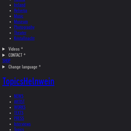
Ireland
Helvetia
Music
Museum
Photography
Theater
Kristallnacht
Videos
CONTACT
SHOP
Change language
Topics
Helnwein
NEWS
ARTIST
WORKS
TEXTS
PRESS
Interviews
Topics