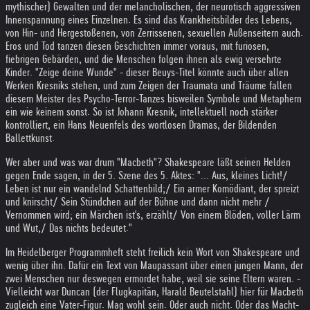
mythischer) Gewalten und der melancholischen, der neurotisch aggressiven
Innenspannung eines Einzelnen. Es sind das Krankheitsbilder des Lebens,
von Hin- und Hergestoßenen, von Zerrissenen, sexuellen Außenseitern auch.
Eros und Tod tanzen diesen Geschichten immer voraus, mit furiosen,
fiebrigen Gebärden, und die Menschen folgen ihnen als ewig versehrte
Kinder. "Zeige deine Wunde" - dieser Beuys-Titel könnte auch über allen
Werken Kresniks stehen, und zum Zeigen der Traumata und Träume fallen
diesem Meister des Psycho-Terror-Tanzes bisweilen Symbole und Metaphern
ein wie keinem sonst. So ist Johann Kresnik, intellektuell noch stärker
kontrolliert, ein Hans Neuenfels des wortlosen Dramas, der Bildenden
Ballettkunst.
Wer aber und was war drum "Macbeth"? Shakespeare läßt seinen Helden
gegen Ende sagen, in der 5. Szene des 5. Aktes: "... Aus, kleines Licht!/
Leben ist nur ein wandelnd Schattenbild;/ Ein armer Komödiant, der spreizt
und knirscht/ Sein Stündchen auf der Bühne und dann nicht mehr /
Vernommen wird; ein Märchen ist's, erzählt/ Von einem Blöden, voller Lärm
und Wut,/ Das nichts bedeutet."
Im Heidelberger Programmheft steht freilich kein Wort von Shakespeare und
wenig über ihn. Dafür ein Text von Maupassant über einen jungen Mann, der
zwei Menschen nur deswegen ermordet habe, weil sie seine Eltern waren. -
Vielleicht war Duncan (der Flugkapitän, Harald Beutelstahl) hier für Macbeth
zugleich eine Vater-Figur. Mag wohl sein. Oder auch nicht. Oder das Macht-