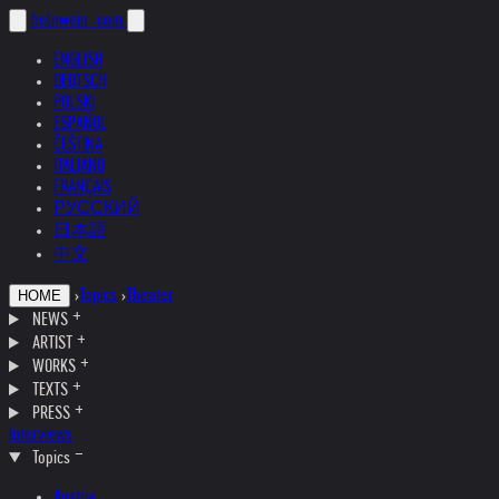
helnwein
.com
ENGLISH
DEUTSCH
POLSKI
ESPAÑOL
ČEŠTINA
ITALIANO
FRANÇAIS
РУССКИЙ
日本語
中文
›
Topics
›
Theater
HOME
NEWS
ARTIST
WORKS
TEXTS
PRESS
Interviews
Topics
Austria