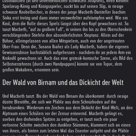
Lustmädchen (in den unvermeidlichen schwarzen Strapsen), ihren kleinen
Spielzeug-König und Königsspieler, nackt bis auf seinen Slip, in riesige
schwarze Knobelbecher, in denen der junge Macbeth-Darsteller Joachim
Siska erst trotzig und dann immer verzweifelter aufstampfen wird. Wie ein
Kind, dem die Rolle dieses Spiels längst über den Kopf gewachsen ist. So
tanzt Macbeth, "auf zu großem Fuß", in seinen ihn bis zu den Oberschenkein
verschlingenden Stiefeln den absonderlichsten Steptanz. Allein auf der
Bühne, alleingelassen von allen Mitspielern, auch von der angetrauten
Über-Frau: Denn die, Susana Ibañez als Lady Macbeth, haben die eigenen
Gewissensbisse buchstäblich aufgefressen - nachdem ihr an jedem Arm ein
Krokodil gewachsen ist. Auch das eine grotesk-komische Szene, als Bild des
Selbstverzehrens (durch zwei Handpuppen) könnte sie von Topor, dem
großen Makabren, ersonnen sein.
Der Wald von Birnam und das Dickicht der Welt
Und Macbeth tanzt. Bis der Wald von Birnam ihn überkommt: durch riesige
düstre Bleistifte, die sich wie Pfähle aus dem Schnürboden auf ihn
herabsenken. Wiederum ein Zeichen aus dem Dickicht der Kind-Welt, an den
Alptraum eines Schülers vor der Zensur erinnernd. Macbeth gelingt es,
soeben den drohenden Spitzen zu entgehen, er tanzt noch ein paar
verlorene Schritte zwischen den dunklen Stämmen, klammert sich an einen
von ihnen, als hinten zum letzten Mal das Eisentor aufgeht und die Pfähle