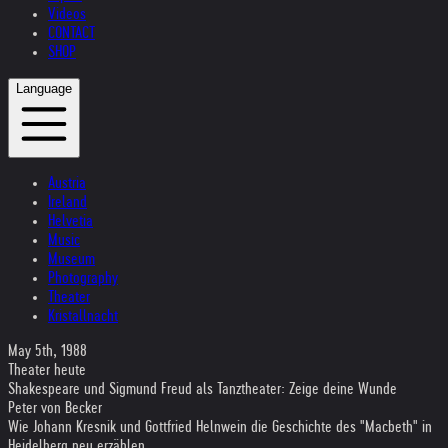
Videos
CONTACT
SHOP
Language
Austria
Ireland
Helvetia
Music
Museum
Photography
Theater
Kristallnacht
May 5th, 1988
Theater heute
Shakespeare und Sigmund Freud als Tanztheater: Zeige deine Wunde
Peter von Becker
Wie Johann Kresnik und Gottfried Helnwein die Geschichte des "Macbeth" in
Heidelberg neu erzählen