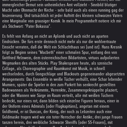
immergleicher Demut sein unheimliches Amt vollzieht - Sinnbild blutiger
Macht oder Ohnmacht der Kirche - sehr bald auch als einen running gag der
Inszenierung. Und tatsächlich ist jeder Auftritt des kleinen schwarzen Vaters
eine Marginalie von grausiger Komik. In mein Programmheft notiere ich mir
als Stichwort: "Pater Bokassa".
Es fehlt von Anfang an nicht an Aplomb und auch nicht an aparten
Eindrücken. Die fürs erste dennoch nicht mehr als nur die wohlvertraute
Einsicht verraten, daß die Welt ein Schlachthaus sei (und ist). Hans Kresnik
folgt zu Beginn seines "Macbeth" einer schmalen Spur, entlang den von
Gottfried Helnwein, dem österreichischen Bildartisten, virtuos aufpolierten
Wegmarken des alten Stücks. Play Shakespeare heute, als szenische
Collage, als Choreographie und Raumkunst mit Musik, in schnell
wechselnden, durch Gongschläge und Blackouts gegeneinander abgesetzten
Arrangements: Das Ensemble in weiße Tücher verhüllt, eine Schar lebender
Mumien; später die Spieler in den zum Parkett hin senkrecht gestellten
Badewannen als Verkrümmte, Verrenkte, Zusammengekrüppelte plaziert;
oder die Wannen wie Särge im Raum verteilt, alle mit weißen Tüchern
bedeckt, nur eines rot; dann bilden sich einzelne Figuren heraus, einer in
der Uniform eines Admirals (oder Flugkapitäns), angetan mit einem
Goldhemd, er ist Duncan, der König, der noch zu Lebzeiten auch eine
Goldmaske tragen wird wie ein toter Herrscher der Antike; drei junge Frauen
tanzen herein, drei weibliche Schwarze Sheriffs (oder SS-Frauen), mit