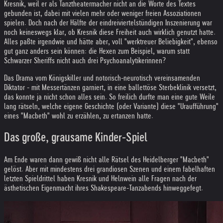
Kresnik, weil er als Tanztheatermacher nicht an die Worte des Textes
gebunden ist, dabei mit vielen mehr oder weniger freien Assoziationen
spielen. Doch nach der Hälfte der eindreiviertelstündigen Inszenierung war
noch keineswegs klar, ob Kresnik diese Freiheit auch wirklich genutzt hatte.
Alles paßte irgendwie und hätte aber, voll "werktreuer Beliebigkeit", ebenso
gut ganz anders sein können: die Hexen zum Beispiel, warum statt
Schwarzer Sheriffs nicht auch drei Psychoanalytikerinnen?
Das Drama vom Königskiller und notorisch-neurotisch vereinsamenden
Diktator - mit Messertänzen garniert, in eine ballettöse Sterbeklinik versetzt,
das konnte ja nicht schon alles sein. So freilich durfte man eine gute Weile
lang rätseln, welche eigene Geschichte (oder Variante) diese "Uraufführung"
eines "Macbeth" wohl zu erzählen, zu ertanzen hatte.
Das große, grausame Kinder-Spiel
Am Ende waren dann gewiß nicht alle Rätsel des Heidelberger "Macbeth"
gelöst. Aber mit mindestens drei grandiosen Szenen und einem fabelhaften
letzten Spieldrittel haben Kresnik und Helnwein alle Fragen nach der
ästhetischen Eigenmacht ihres Shakespeare-Tanzabends hinweggefegt.