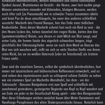
schwarzen Aktenköfferchen, weißen Armbinden und einem runenhaften
Symbol darauf, Blutstriemen im Gesicht - die Hexen; zwei fast nackte junge
Männer umstreichen einander mit blitzenden, blutigen Messern, werden
noch öfter sich (zu Pianomusik) wie in schwüler Trance zusammen räkeln
und beim Pas de deux umschlängeln, bis einer den anderen schließlich
aussticht: Macbeth den Freund Banquo, hier das Ende einer tödlichen
Knabenliebe. Denn dieser Maebeth scheint fast noch ein Kind zu sein - die
drei Hexen locken ihn, heben tänzelnd ihre engen Röcke, bieten ihm ihre
(gummiverstärkten) Brüste, aus denen er statt Milch nur Blut saugt; und
seine Lady, die femme fatale des zögerlich schwachen Jungen, trägt
gleichfalls ihre Erkennungsfarbe: wenn sie nach dem Mord an Duncan das
Blut von sich waschen will, reißt sie sich so viele Streifen Stoffs von ihrem
roten Kleid, bis sie im weißen Unterrock (oder im Totenhemd) als letztem
Fetzen steht...
Zwar sind die einzelnen Szenen, selbst die symbolisch überdeutlichen, fast
immer mit tänzerischem und bildnerischem Raffinement entwickelt, und es
sind neben den mysteriöseren auch so schlagend schöne Einfälle zu sehen
wie ein stummes Spiel an Macbeths Abendtafel, bei dem - vor der
Todesnacht - Duncans Königskrone erst zum Spaß und schließlich mit
zunehmend groteskerer, gesteigerter Begierde von Kopf zu Kopf wandert und
am Ende ein jeder in der Gesellschaft König spielt - oder den Königsmörder.
Aber diese Erfindungen reichen zunächst kaum über Motiv-Variationen und
Handlungs-Paraphrasen des alten Shakespearestücks hinaus. Natürlich kann