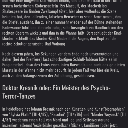
nun wie eine Burgwehr sich wieder heben, und baumelt halb in der Luft, in
seinen lächerlichen Klobenstiefeln. Bis Macduff, der Macbeth bei
Shakespeare im finalen Zweikampf tötet, hier aber waffenlos die Szene
betreten hat, den fallenden, falschen Herrscher in seine Arme nimmt, ihm
die Stiefel auszieht, ihn zu einer nunmehr wieder auf der Bühne stehenden
Badewanne führt und ihm sehr ruhig, sehr fürsorglich ein Handtuch um den
rechten Oberarm wickelt und ihm in die Wanne hilft. Dort schließt der Kind-
Mörder, schließt das Mörder-Kind Macbeth die Augen, den Kopf auf die
rechte Schulter gerutscht. Und Vorhang.
Nach diesem jähen, bis Sekunden vor dem Ende noch unvermuteten und
daher (bei der Premiere) fast schockartigen Schluß-Tableau hätte es im
Programmheft dazu des Fotos eines toten Barschels und auch des getöteten
Marats in der Wanne nicht mehr bedurft. In jedem Fall war hier ein Kreis,
auch zu den Anfangsszenen der Aufführung, geschlossen.
Doktor Kresnik oder: Ein Meister des Psycho-
Terror-Tanzes
In Heidelberg hat Johann Kresnik nach den Künstler- und Kunst"biographien"
von "Sylvia Plath" (TH 4/85), "Pasolini" (TH 4/86) und "Mörder Woyzeck" (TH
4/87) wiederum einen Fall von Mord und Tod und Selbstzerstörung
inszeniert: allemal Vexierbilder gesellschaftlicher, familiärer (oder jetzt: