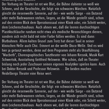
Der Vorhang im Theater ist rot wie Blut, die Bühne dahinter so weiß wie
Schnee, und die Geschichte, die folgt: ein schwarzes Märchen. Natürlich
gleicht die riesenweiße Szenerie, auf der - wie weiße Särge - ein Dutzend
oder mehr Badewannen stehen, liegen, an die Wände gestellt sind, schon
auf den ersten Blick dem Operationssaal einer Klinik oder, ein Schritt weiter,
dem Leichenschauhaus. Auch ahnen wir, daß die leeren durchsichtigen
Plastikschläuche rundum nicht etwa als modische Neonschlingen dienen,
sondern sich recht bald mit roter Farbe füllen werden. Es sind dann:
Blutbahnen. Allem kalten Grusel zum Trotz hat dieser Saal in seiner
klinischen Helle auch Chic. Erinnert an die weiße Disco-Welle. Und es wird
hier ja getanzt werden, denn auf dem Programm steht als Uraufführung
"Macbeth", Choreographisches Tanztheater von Johann Kresnik, Musik Kurt
Schwertsik, Ausstattung Gottfried Helnwein. Wie schön, daß im Theater
bislang noch jeder Zuschauer seinen eigenen Analytiker spielen kann. Auch
bei Doktor Kresnik und Professor Helnwein. . . Die beiden machen
Heidelbergs Theater eine Reise wert.
Der Vorhang im Theater ist rot wie Blut, die Bühne dahinter so weiß wie
Schnee, und die Geschichte, die folgt: ein schwarzes Märchen. Natürlich
gleicht die riesenweiße Szenerie, auf der - wie weiße Särge - ein Dutzend
oder mehr Badewannen stehen, liegen, an die Wände gestellt sind, schon
auf den ersten Blick dem Operationssaal einer Klinik oder, ein Schritt weiter,
dem Leichenschauhaus. Auch ahnen wir, daß die leeren durchsichtigen