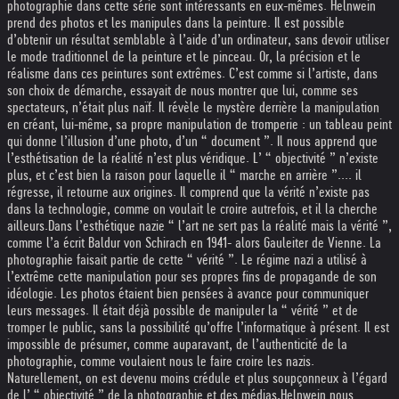
photographie dans cette série sont intéressants en eux-mêmes. Helnwein
prend des photos et les manipules dans la peinture. Il est possible
d’obtenir un résultat semblable à l’aide d’un ordinateur, sans devoir utiliser
le mode traditionnel de la peinture et le pinceau. Or, la précision et le
réalisme dans ces peintures sont extrêmes. C’est comme si l’artiste, dans
son choix de démarche, essayait de nous montrer que lui, comme ses
spectateurs, n’était plus naïf. Il révèle le mystère derrière la manipulation
en créant, lui-même, sa propre manipulation de tromperie : un tableau peint
qui donne l’illusion d’une photo, d’un “ document ”. Il nous apprend que
l’esthétisation de la réalité n’est plus véridique. L’ “ objectivité ” n’existe
plus, et c’est bien la raison pour laquelle il “ marche en arrière ”.... il
régresse, il retourne aux origines. Il comprend que la vérité n’existe pas
dans la technologie, comme on voulait le croire autrefois, et il la cherche
ailleurs.
Dans l’esthétique nazie “ l’art ne sert pas la réalité mais la vérité ”,
comme l’a écrit Baldur von Schirach en 1941- alors Gauleiter de Vienne. La
photographie faisait partie de cette “ vérité ”. Le régime nazi a utilisé à
l’extrême cette manipulation pour ses propres fins de propagande de son
idéologie. Les photos étaient bien pensées à avance pour communiquer
leurs messages. Il était déjà possible de manipuler la “ vérité ” et de
tromper le public, sans la possibilité qu’offre l’informatique à présent. Il est
impossible de présumer, comme auparavant, de l’authenticité de la
photographie, comme voulaient nous le faire croire les nazis.
Naturellement, on est devenu moins crédule et plus soupçonneux à l’égard
de l’ “ objectivité ” de la photographie et des médias.
Helnwein nous