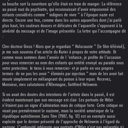
sa bouche sort la nourriture qu’elle était en train de manger. La référence
au passé nazi du psychiatre, qui reconnaissait d’avoir empoisonné des
enfants considérés comme “ indignes de vivre ” à l’époque nazie est
directe. Encore une fois, comme dans les autres aquarelles dont j’ai parlé
plus haut, les couleurs douces et délicates de l’aquarelle s’opposent à la
sévérité du message et de l’image présentée. La lettre qui l’accompagne dit
:
Cher docteur Gross ! Alors que je regardais “ Holocauste ” (le film télévisé),
je me suis souvenu d’un article du Kurier à propos de votre attitude. Or
comme nous sommes dans l’année de l ‘enfance, je profite de l’occasion
pour vous remercier au nom des enfants qui ont
été envoyé au paradis sous
votre protection. Je tiens à vous remercier- et je parle en vos propres
termes- de ne pas les avoir “ éliminés par injection ” mais de les avoir fait
mourir simplement en mélangeant du poison à leur repas. Recevez,
Monsieur, mes salutations d’Allemagne, Gottfried Helnwein.
Si on avait des doutes des intentions de l’artiste dans le passé, il est
évident maintenant que son message est clair. Les portraits de Hitler
n’étaient pas un signe d’admiration mais de critique forte. Cette critique ne
visait pas premièrement le nazisme, mais la société amnésique de la
république autrichienne.
Sans Titre (1987, fig. 12) est un exemple aussi
explicite que le dernier présenté de l’approche de Helnwein à l’égard du
nazisme. L’ambiguïté inhérente aux portraits d’Hitler n’est pas présentée ici