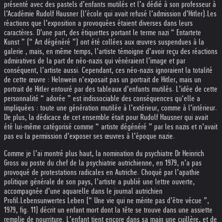
présenté avec des pastels d’enfants mutilés et l’a dédié à son professeur à
l’Académie Rudolf Hausner (l’école qui avait refusé l’admission d’Hitler).
Les
réactions que l’exposition a provoquées étaient diverses dans leurs
caractères. D’une part, des étiquettes portant le terme nazi “ Entartete
Kunst ” (“ Art dégénéré ”) ont été collées aux œuvres suspendues à la
galerie , mais, en même temps, l’artiste témoigne d’avoir reçu des réactions
admiratives de la part de néo-nazis qui vénéraient l’image et par
conséquent, l’artiste aussi. Cependant, ces néo-nazis ignoraient la totalité
de cette œuvre : Helnwein n‘exposait pas un portrait de Hitler, mais un
portrait de Hitler entouré par des tableaux d’enfants mutilés. L’idée de cette
personnalité “ adorée ” est indissociable des conséquences qu‘elle a
impliquées : toute une génération mutilée à l’extérieur, comme à l’intérieur.
De plus, la dédicace de cet ensemble était pour Rudolf Hausner qui avait
été lui-même catégorisé comme “ artiste dégénéré ” par les nazis et n’avait
pas eu la permission d’exposer ses œuvres à l’époque nazie.
Comme je l’ai montré plus haut, la nomination du psychiatre Dr Heinrich
Gross au poste du chef de la psychiatrie autrichienne, en 1979, n’a pas
provoqué de protestations radicales en Autriche. Choqué par l’apathie
politique générale de son pays, l’artiste a publié une lettre ouverte,
accompagnée d’une aquarelle dans le journal autrichien
Profil.
Lebensunwertes Leben (“ Une vie qui ne mérite pas d’être vécue ”,
1979, fig. 11) décrit un enfant mort dont la tête se trouve dans une assiette
remplie de nourriture. L’enfant tient encore dans sa main une cuillère, et de