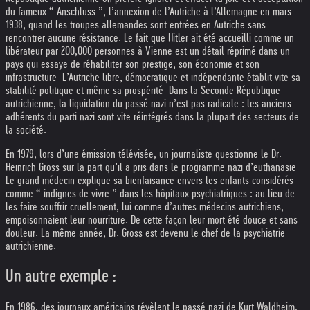
du fameux “ Anschluss ”, l’annexion de l’Autriche à l’Allemagne en mars
1938, quand les troupes allemandes sont entrées en Autriche sans
rencontrer aucune résistance. Le fait que Hitler ait été accueilli comme un
libérateur par 200,000 personnes à Vienne est un détail réprimé dans un
pays qui essaye de réhabiliter son prestige, son économie et son
infrastructure. L’Autriche libre, démocratique et indépendante établit vite sa
stabilité politique et même sa prospérité. Dans la Seconde République
autrichienne, la liquidation du passé nazi n’est pas radicale : les anciens
adhérents du parti nazi sont vite réintégrés dans la plupart des secteurs de
la société.
En 1979, lors d’une émission télévisée, un journaliste questionne le Dr.
Heinrich Gross sur la part qu’il a pris dans le programme nazi d’euthanasie.
Le grand médecin explique sa bienfaisance envers les enfants considérés
comme “ indignes de vivre ” dans les hôpitaux psychiatriques : au lieu de
les faire souffrir cruellement, lui comme d’autres médecins autrichiens,
empoisonnaient leur nourriture. De cette façon leur mort été douce et sans
douleur. La même année, Dr. Gross est devenu le chef de la psychiatrie
autrichienne.
Un autre exemple :
En 1986, des journaux américains révèlent le passé nazi de Kurt Waldheim,