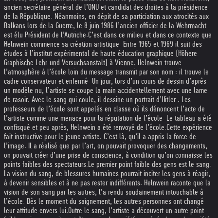
ancien secrétaire général de l’ONU et candidat des droites à la présidence
de la République. Néanmoins, en dépit de sa particiation aux atrocités aux
Balkans lors de la Guerre, le 8 juin 1986 l’ancien officier de la Wehrmacht
est élu Président de l’Autriche.
C’est dans ce milieu et dans ce contexte que
Helnwein commence sa création artistique. Entre 1965 et 1969 il suit des
études à l’institut expérimental de haute éducation graphique (Höhere
Graphische Lehr-und Versuchsanstalt) à Vienne. Helnwein trouve
l’atmosphère à l’école loin du message transmit par son nom : il trouve le
cadre conservateur et enfermé. Un jour, lors d’un cours de dessin d’après
un modèle nu, l’artiste se coupe la main accidentellement avec une lame
de rasoir. Avec le sang qui coule, il dessine un portrait d’Hitler . Les
professeurs de l’école sont appelés en classe où ils dénoncent l’acte de
l’artiste comme une menace pour la réputation de l’école. Le tableau a été
confisqué et peu après, Helnwein a été renvoyé de l’école.
Cette expérience
fait instructive pour le jeune artiste. C’est là, qu’il a appris la force de
l’image. Il a réalisé que par l’art, on pouvait provoquer des changements,
on pouvait créer d’une prise de conscience, à condition qu’on connaisse les
points faibles des spectateurs.
Le premier point faible des gens est le sang.
La vision du sang, de blessures humaines pourrait inciter les gens à réagir,
à devenir sensibles et à ne pas rester indifférents. Helnwein raconte que la
vision de son sang par les autres, l’a rendu soudainement intouchable à
l’école. Dès le moment du saignement, les autres personnes ont changé
leur attitude envers lui.
Outre le sang, l’artiste a découvert un autre point