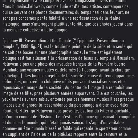
son voyeurisme et à le comparer avec sa compassion envers les autres
êtres humains.
Helnwein, comme Lurie et d’autres artistes contemporains,
qui se servent des photos documentaires du temps nazi dans leur art, ne
sont pas concernés par la fidélité à une représentation de la réalité
historique, mais s’interrogent plutôt sur le rôle que ces photos jouent dans
la mémoire collective à notre époque.
Epiphany III- Presentation at the Temple (“ Epiphanie- Présentation au
temple ”, 1998, fig. 21) est la troisième peinture de la série et la seule qui
ne soit pas basée sur une photographie nazie. Le titre est également
biblique et il fait allusion à la présentation de Jésus au temple à Jérusalem.
Helnwein a pris une photo des invalides français de la Première Guerre
Mondiale aux visages mutilés et déformés (à l’époque, avant la chirurgie
esthétique). Ces hommes rejetés de la société à cause de leurs apparences
déformées, ont créé un club privé où ils pouvaient socialiser sans être
repoussés en marge de la société . Au centre de l’image il a reproduit une
image de sa fille, prise plusieurs années auparavant. Elle est couchée, les
yeux fermés sur une table, entourée par ces hommes mutilés.
Il est presque
impossible d’ignorer la ressemblance du personnage à droite avec Hitler.
Pourtant, Hitler, qu’Helnwein nous présente, est loin du Hitler intouchable
qu’on on connaît de l’Histoire. Ce n’est pas l’homme qui aspirait à conquérir
et dominer le monde, qui n’était jamais vaincu. Il s’agit d’un veritable
homme- un être humain blessé et faible qui regarde le spectateur comme
en suppliant de l’aide ou de la pitié.
Les rapports entre la peinture et la