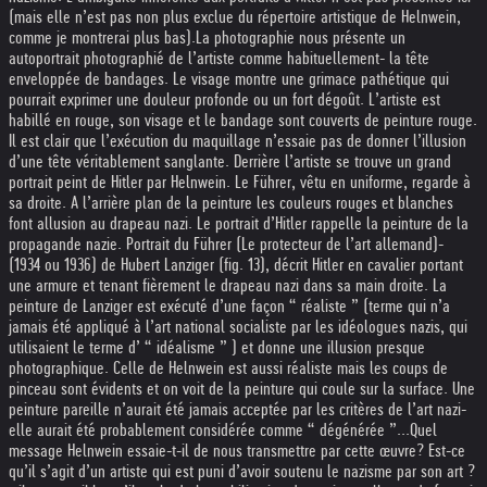
(mais elle n’est pas non plus exclue du répertoire artistique de Helnwein,
comme je montrerai plus bas).
La photographie nous présente un
autoportrait photographié de l’artiste comme habituellement- la tête
enveloppée de bandages. Le visage montre une grimace pathétique qui
pourrait exprimer une douleur profonde ou un fort dégoût. L’artiste est
habillé en rouge, son visage et le bandage sont couverts de peinture rouge.
Il est clair que l’exécution du maquillage n’essaie pas de donner l’illusion
d’une tête véritablement sanglante. Derrière l’artiste se trouve un grand
portrait peint de Hitler par Helnwein. Le Führer, vêtu en uniforme, regarde à
sa droite. A l’arrière plan de la peinture les couleurs rouges et blanches
font allusion au drapeau nazi. Le portrait d’Hitler rappelle la peinture de la
propagande nazie. Portrait du Führer (Le protecteur de l’art allemand)-
(1934 ou 1936) de Hubert Lanziger (fig. 13), décrit Hitler en cavalier portant
une armure et tenant fièrement le drapeau nazi dans sa main droite. La
peinture de Lanziger est exécuté d’une façon “ réaliste ” (terme qui n’a
jamais été appliqué à l’art national socialiste par les idéologues nazis, qui
utilisaient le terme d’ “ idéalisme ” ) et donne une illusion presque
photographique. Celle de Helnwein est aussi réaliste mais les coups de
pinceau sont évidents et on voit de la peinture qui coule sur la surface. Une
peinture pareille n’aurait été jamais acceptée par les critères de l’art nazi-
elle aurait été probablement considérée comme “ dégénérée ”...
Quel
message Helnwein essaie-t-il de nous transmettre par cette œuvre? Est-ce
qu’il s’agit d’un artiste qui est puni d’avoir soutenu le nazisme par son art ?