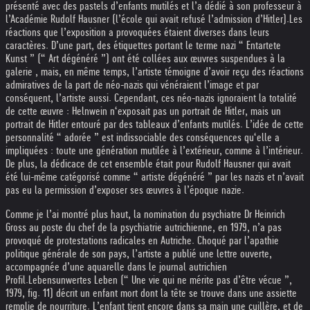
présenté avec des pastels d’enfants mutilés et l’a dédié à son professeur à
l’Académie Rudolf Hausner (l’école qui avait refusé l’admission d’Hitler).
Les
réactions que l’exposition a provoquées étaient diverses dans leurs
caractères. D’une part, des étiquettes portant le terme nazi “ Entartete
Kunst ” (“ Art dégénéré ”) ont été collées aux œuvres suspendues à la
galerie , mais, en même temps, l’artiste témoigne d’avoir reçu des réactions
admiratives de la part de néo-nazis qui vénéraient l’image et par
conséquent, l’artiste aussi. Cependant, ces néo-nazis ignoraient la totalité
de cette œuvre : Helnwein n‘exposait pas un portrait de Hitler, mais un
portrait de Hitler entouré par des tableaux d’enfants mutilés. L’idée de cette
personnalité “ adorée ” est indissociable des conséquences qu‘elle a
impliquées : toute une génération mutilée à l’extérieur, comme à l’intérieur.
De plus, la dédicace de cet ensemble était pour Rudolf Hausner qui avait
été lui-même catégorisé comme “ artiste dégénéré ” par les nazis et n’avait
pas eu la permission d’exposer ses œuvres à l’époque nazie.
Comme je l’ai montré plus haut, la nomination du psychiatre Dr Heinrich
Gross au poste du chef de la psychiatrie autrichienne, en 1979, n’a pas
provoqué de protestations radicales en Autriche. Choqué par l’apathie
politique générale de son pays, l’artiste a publié une lettre ouverte,
accompagnée d’une aquarelle dans le journal autrichien
Profil.
Lebensunwertes Leben (“ Une vie qui ne mérite pas d’être vécue ”,
1979, fig. 11) décrit un enfant mort dont la tête se trouve dans une assiette
remplie de nourriture. L’enfant tient encore dans sa main une cuillère, et de