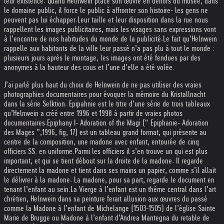
leur existence. Quand Helnwein place son œuvre en dehors du musée, dans
le domaine public, il force le public à affronter son histoire- les gens ne
peuvent pas lui échapper.
Leur taille et leur disposition dans la rue nous
rappellent les images publicitaires, mais les visages sans expressions vont
à l’encontre de nos habitudes du monde de la publicité.
Le fait qu’Helnwein
rappelle aux habitants de la ville leur passé n’a pas plu à tout le monde :
plusieurs jours après le montage, les images ont été fendues par des
anonymes à la hauteur des cous et l’une d’elle a été volée.
J’ai parlé plus haut du choix de Helnwein de ne pas utiliser des vraies
photographies documentaires pour évoquer la mémoire du Kristallnacht
dans la série Selktion. Epipahnie est le titre d’une série de trois tableaux
qu’Helnwein a créé entre 1996 et 1998 à partir de vraies photos
documentaires.
Epiphany I- Adoration of the Magi (“ Epiphanie- Adoration
des Mages ”,1996, fig, 17) est un tableau grand format, qui présente au
centre de la composition, une madone avec enfant, entourée de cinq
officiers SS. en uniforme.
Parmi les officiers il s’en trouve un qui est plus
important, et qui se tient débout sur la droite de la madone. Il regarde
directement la madone et tient dans ses mains un papier, comme s’il allait
le délivrer à la madone. La madone, pour sa part, regarde le document en
tenant l’enfant au sein.
La Vierge à l’enfant est un thème central dans l’art
chrétien, Helnwein dans sa peinture ferait allusion aux œuvres du passé
comme la Madone à l’enfant de Michelange (1503-1505) de l’église Sainte
Marie de Brugge ou Madone à l’enfant d’Andrea Mantegna du retable de