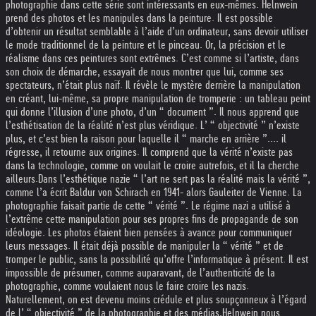
photographie dans cette série sont intéressants en eux-mêmes. Helnwein
prend des photos et les manipules dans la peinture. Il est possible
d’obtenir un résultat semblable à l’aide d’un ordinateur, sans devoir utiliser
le mode traditionnel de la peinture et le pinceau. Or, la précision et le
réalisme dans ces peintures sont extrêmes. C’est comme si l’artiste, dans
son choix de démarche, essayait de nous montrer que lui, comme ses
spectateurs, n’était plus naïf. Il révèle le mystère derrière la manipulation
en créant, lui-même, sa propre manipulation de tromperie : un tableau peint
qui donne l’illusion d’une photo, d’un “ document ”. Il nous apprend que
l’esthétisation de la réalité n’est plus véridique. L’ “ objectivité ” n’existe
plus, et c’est bien la raison pour laquelle il “ marche en arrière ”.... il
régresse, il retourne aux origines. Il comprend que la vérité n’existe pas
dans la technologie, comme on voulait le croire autrefois, et il la cherche
ailleurs.
Dans l’esthétique nazie “ l’art ne sert pas la réalité mais la vérité ”,
comme l’a écrit Baldur von Schirach en 1941- alors Gauleiter de Vienne. La
photographie faisait partie de cette “ vérité ”. Le régime nazi a utilisé à
l’extrême cette manipulation pour ses propres fins de propagande de son
idéologie. Les photos étaient bien pensées à avance pour communiquer
leurs messages. Il était déjà possible de manipuler la “ vérité ” et de
tromper le public, sans la possibilité qu’offre l’informatique à présent. Il est
impossible de présumer, comme auparavant, de l’authenticité de la
photographie, comme voulaient nous le faire croire les nazis.
Naturellement, on est devenu moins crédule et plus soupçonneux à l’égard
de l’ “ objectivité ” de la photographie et des médias.
Helnwein nous