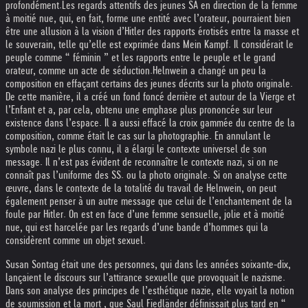
profondément.
Les regards attentifs des jeunes SA en direction de la femme
à moitié nue, qui, en fait, forme une entité avec l’orateur, pourraient bien
être une allusion à la vision d’Hitler des rapports érotisés entre la masse et
le souverain, telle qu’elle est exprimée dans Mein Kampf. Il considérait le
peuple comme “ féminin ” et les rapports entre le peuple et le grand
orateur, comme un acte de séduction.
Helnwein a changé un peu la
composition en effaçant certains des jeunes décrits sur la photo originale.
De cette manière, il a créé un fond foncé derrière et autour de la Vierge et
l’Enfant et a, par cela, obtenu une emphase plus prononcée sur leur
existence dans l’espace. Il a aussi effacé la croix gammée du centre de la
composition, comme était le cas sur la photographie. En annulant le
symbole nazi le plus connu, il a élargi le contexte universel de son
message. Il n’est pas évident de reconnaître le contexte nazi, si on ne
connaît pas l’uniforme des SS. ou la photo originale. Si on analyse cette
œuvre, dans le contexte de la totalité du travail de Helnwein, on peut
également penser à un autre message que celui de l’enchantement de la
foule par Hitler. On est en face d’une femme sensuelle, jolie et à moitié
nue, qui est harcelée par les regards d’une bande d’hommes qui la
considèrent comme un objet sexuel.
Susan Sontag était une des personnes, qui dans les années soixante-dix,
lançaient le discours sur l’attirance sexuelle que provoquait le nazisme.
Dans son analyse des principes de l’esthétique nazie, elle voyait la notion
de soumission et la mort , que Saul Fiedländer définissait plus tard en “