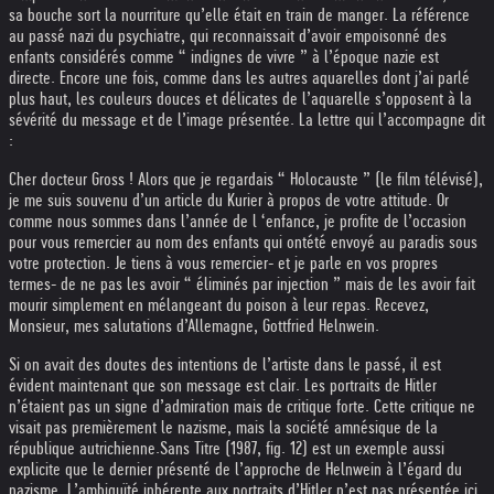
sa bouche sort la nourriture qu’elle était en train de manger. La référence
au passé nazi du psychiatre, qui reconnaissait d’avoir empoisonné des
enfants considérés comme “ indignes de vivre ” à l’époque nazie est
directe. Encore une fois, comme dans les autres aquarelles dont j’ai parlé
plus haut, les couleurs douces et délicates de l’aquarelle s’opposent à la
sévérité du message et de l’image présentée. La lettre qui l’accompagne dit
:
Cher docteur Gross ! Alors que je regardais “ Holocauste ” (le film télévisé),
je me suis souvenu d’un article du Kurier à propos de votre attitude. Or
comme nous sommes dans l’année de l ‘enfance, je profite de l’occasion
pour vous remercier au nom des enfants qui ont
été envoyé au paradis sous
votre protection. Je tiens à vous remercier- et je parle en vos propres
termes- de ne pas les avoir “ éliminés par injection ” mais de les avoir fait
mourir simplement en mélangeant du poison à leur repas. Recevez,
Monsieur, mes salutations d’Allemagne, Gottfried Helnwein.
Si on avait des doutes des intentions de l’artiste dans le passé, il est
évident maintenant que son message est clair. Les portraits de Hitler
n’étaient pas un signe d’admiration mais de critique forte. Cette critique ne
visait pas premièrement le nazisme, mais la société amnésique de la
république autrichienne.
Sans Titre (1987, fig. 12) est un exemple aussi
explicite que le dernier présenté de l’approche de Helnwein à l’égard du
nazisme. L’ambiguïté inhérente aux portraits d’Hitler n’est pas présentée ici