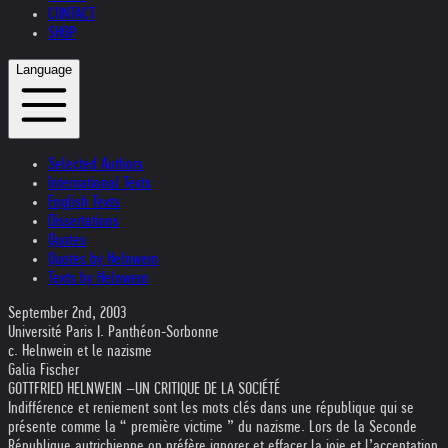
CONTACT
SHOP
Language
Selected Authors
International Texts
English Texts
Dissertations
Quotes
Quotes by Helnwein
Texts by Helnwein
September 2nd, 2003
Université Paris I. Panthéon-Sorbonne
c. Helnwein et le nazisme
Galia Fischer
GOTTFRIED HELNWEIN –UN CRITIQUE DE LA SOCIÉTÉ
Indifférence et reniement sont les mots clés dans une république qui se
présente comme la “ première victime ” du nazisme. Lors de la Seconde
République autrichienne on préfère ignorer et effacer la joie et l’acceptation