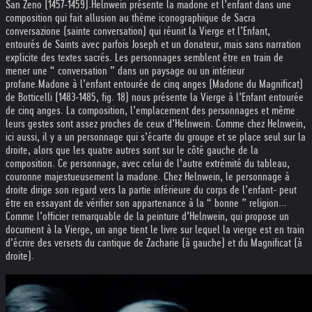
San Zeno (1457-1459).
Helnwein présente la madone et l’enfant dans une
composition qui fait allusion au thème iconographique de Sacra
conversazione (sainte conversation) qui réunit la Vierge et l’Enfant,
entourés de Saints avec parfois Joseph et un donateur, mais sans narration
explicite des textes sacrés. Les personnages semblent être en train de
mener une “ conversation ” dans un paysage ou un intérieur
profane.
Madone à l’enfant entourée de cinq anges (Madone du Magnificat)
de Botticelli (1483-1485, fig. 18) nous présente la Vierge à l’Enfant entourée
de cinq anges. La composition, l’emplacement des personnages et même
leurs gestes sont assez proches de ceux d’Helnwein. Comme chez Helnwein,
ici aussi, il y a un personnage qui s’écarte du groupe et se place seul sur la
droite, alors que les quatre autres sont sur le côté gauche de la
composition. Ce personnage, avec celui de l’autre extrémité du tableau,
couronne majestueusement la madone. Chez Helnwein, le personnage à
droite dirige son regard vers la partie inférieure du corps de l’enfant- peut
être en essayant de vérifier son appartenance à la “ bonne ” religion...
Comme l’officier remarquable de la peinture d’Helnwein, qui propose un
document à la Vierge, un ange tient le livre sur lequel la vierge est en train
d’écrire des versets du cantique de Zacharie (à gauche) et du Magnificat (à
droite).