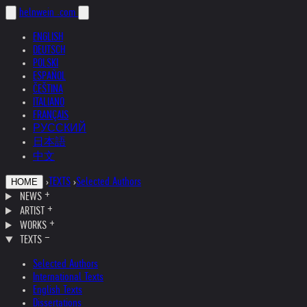
helnwein
.com
ENGLISH
DEUTSCH
POLSKI
ESPAÑOL
ČEŠTINA
ITALIANO
FRANÇAIS
РУССКИЙ
日本語
中文
›
TEXTS
›
Selected Authors
HOME
NEWS
ARTIST
WORKS
TEXTS
Selected Authors
International Texts
English Texts
Dissertations