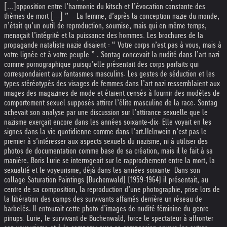
[...]opposition entre l’harmonie du kitsch et l’évocation constante des
thèmes de mort [...] ”. . La femme, d’après la conception nazie du monde,
n’était qu’un outil de reproduction, soumise, mais qui en même temps,
menaçait l’intégrité et la puissance des hommes. Les brochures de la
propagande nataliste nazie disaient : “ Votre corps n’est pas à vous, mais à
votre lignée et à votre peuple ” . Sontag concevait la nudité dans l’art nazi
comme pornographique puisqu’elle présentait des corps parfaits qui
correspondaient aux fantasmes masculins. Les gestes de séduction et les
types stéréotypés des visages de femmes dans l’art nazi ressemblaient aux
images des magazines de mode et étaient censés à fournir des modèles de
comportement sexuel supposés attirer l’élite masculine de la race. Sontag
achevait son analyse par une discussion sur l’attirance sexuelle que le
nazisme exerçait encore dans les années soixante-dix. Elle voyait en les
signes dans la vie quotidienne comme dans l’art.
Helnwein n’est pas le
premier à s’intéresser aux aspects sexuels du nazisme, ni à utiliser des
photos de documentation comme base de sa création, mais il le fait à sa
manière. Boris Lurie se interrogeait sur le rapprochement entre la mort, la
sexualité et le voyeurisme, déjà dans les années soixante. Dans son
collage Saturation Paintings (Buchenwald) (1959-1964) il présentait, au
centre de sa composition, la reproduction d’une photographie, prise lors de
la libération des camps des survivants affamés derrière un réseau de
barbelés. Il entourait cette photo d’images de nudité féminine du genre
pinups. Lurie, le survivant de Buchenwald, force le spectateur à affronter