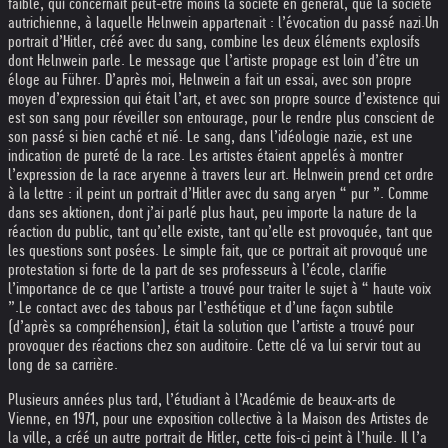
faible, qui concernait peut-être moins la société en général, que la société
autrichienne, à laquelle Helnwein appartenait : l’évocation du passé nazi.
Un
portrait d’Hitler, créé avec du sang, combine les deux éléments explosifs
dont Helnwein parle. Le message que l’artiste propage est loin d’être un
éloge au Führer. D’après moi, Helnwein a fait un essai, avec son propre
moyen d’expression qui était l’art, et avec son propre source d’existence qui
est son sang pour réveiller son entourage, pour le rendre plus conscient de
son passé si bien caché et nié. Le sang, dans l’idéologie nazie, est une
indication de pureté de la race. Les artistes étaient appelés à montrer
l’expression de la race aryenne à travers leur art. Helnwein prend cet ordre
à la lettre : il peint un portrait d’Hitler avec du sang aryen “ pur ”. Comme
dans ses aktionen, dont j’ai parlé plus haut, peu importe la nature de la
réaction du public, tant qu’elle existe, tant qu’elle est provoquée, tant que
les questions sont posées. Le simple fait, que ce portrait ait provoqué une
protestation si forte de la part de ses professeurs à l’école, clarifie
l’importance de ce que l’artiste a trouvé pour traiter le sujet à “ haute voix
”.
Le contact avec des tabous par l’esthétique et d’une façon subtile
(d’après sa compréhension), était la solution que l’artiste a trouvé pour
provoquer des réactions chez son auditoire. Cette clé va lui servir tout au
long de sa carrière.
Plusieurs années plus tard, l’étudiant à l’Académie de beaux-arts de
Vienne, en 1971, pour une exposition collective à la Maison des Artistes de
la ville, a créé un autre portrait de Hitler, cette fois-ci peint à l’huile. Il l’a