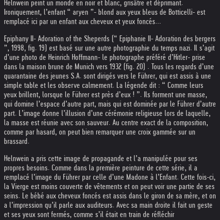
Helnwein peint un monde en noir et blanc, grisâtre et déprimant.
Ironiquement, l’enfant “ aryen ”- blond aux yeux bleus de Botticelli- est
remplacé ici par un enfant aux cheveux et yeux foncés...
Epiphany II- Adoration of the Sheperds (“ Epiphanie II- Adoration des bergers
”, 1998, fig. 19) est basé sur une autre photographie du temps nazi. Il s’agit
d’une photo de Heinrich Hoffmann- le photographe préféré d’Hitler- prise
dans la maison brune de Munich vers 1932 (fig. 20) . Tous les regards d’une
quarantaine des jeunes S.A. sont dirigés vers le Führer, qui est assis à une
simple table et les observe calmement. La légende dit : “ Comme leurs
yeux brillent, lorsque le Führer est près d’eux ! ”. Ils forment une masse,
qui domine l’espace d’autre part, mais qui est dominée par le Führer d’autre
part. L’image donne l’illusion d’une cérémonie religieuse lors de laquelle,
la masse est réunie avec son sauveur. Au centre exact de la composition,
comme par hasard, on peut bien remarquer une croix gammée sur un
brassard.
Helnwein a pris cette image de propagande et l’a manipulée pour ses
propres besoins. Comme dans la première peinture de cette série, il a
remplacé l’image du Führer par celle d’une Madone à l’Enfant. Cette fois-ci,
la Vierge est moins couverte de vêtements et on peut voir une partie de ses
seins. Le bébé aux cheveux foncés est assis dans le giron de sa mère, et on
a l’impression qu’il parle aux auditeurs. Avec sa main droite il fait un geste
et ses yeux sont fermés, comme s’il était en train de réfléchir