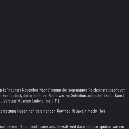
ojekt "Neunter November Nacht" nimmt die sogenannte Reichskristallnacht von
onfrontiert, die in endloser Reihe wie zur Selektion aufgestellt sind. Kunst
0., Vorplatz Museum Ludwig, bis 9.11).
rsetzung liegen nah beieinander. Gottfried Helnwein macht (bei
Erschrecken, Demut und Trauer aus. Gewalt wird darin ebenso spürbar wie ein