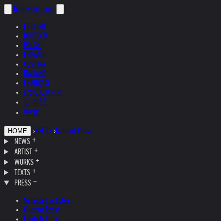
helnwein
.com
ENGLISH
DEUTSCH
POLSKI
ESPAÑOL
ČEŠTINA
ITALIANO
FRANÇAIS
РУССКИЙ
日本語
中文
›
PRESS
›
Current Press
HOME
NEWS
ARTIST
WORKS
TEXTS
PRESS
Selected Articles
Current Press
English Press