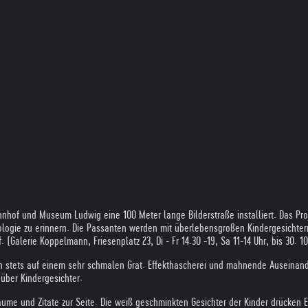
nhof und Museum Ludwig eine 100 Meter lange Bilderstraße installiert. Das Pr
ogie zu erinnern. Die Passanten werden mit überlebensgroßen Kindergesichtern k
. (Galerie Koppelmann, Friesenplatz 23, Di - Fr 14.30 -19, Sa 11-14 Uhr, bis 30. 1
h stets auf einem sehr schmalen Grat. Effekthascherei und mahnende Auseinande
über Kindergesichter.
ume und Zitate zur Seite. Die weiß geschminkten Gesichter der Kinder drücken 