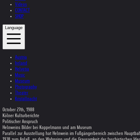
Videos
CONTACT
SHOP
Language
Austria
Ireland
Helvetia
Music
Museum
Photography
Theater
Kristallnacht
October 27th, 1988
Kölner Kulturberichte
Politischer Anspruch
Helnweins Bilder bei Koppelmann und am Museum
Parallel zur Ausstellung hat Helnwein im Fußgängerbereich zwischen Hauptbah
1938 zum Anlaß, an den Wahnsinn und die Grausamkeit der faschistischen Ideol