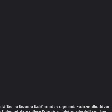
ojekt "Neunter November Nacht" nimmt die sogenannte Reichskristallnacht von
onfrontiert, die in endloser Reihe wie zur Selektion aufgestellt sind. Kunst