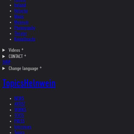
Ireland
Helvetia
Music
Museum
Photography
Theater
Kristallnacht
Videos
CONTACT
SHOP
Change language
Topics
Helnwein
NEWS
ARTIST
WORKS
TEXTS
PRESS
Interviews
Topics