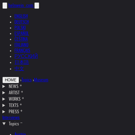
helnwein
.com
ENGLISH
DEUTSCH
POLSKI
ESPAÑOL
ČEŠTINA
ITALIANO
FRANÇAIS
РУССКИЙ
日本語
中文
›
Topics
›
Museum
HOME
NEWS
ARTIST
WORKS
TEXTS
PRESS
Interviews
Topics
Austria