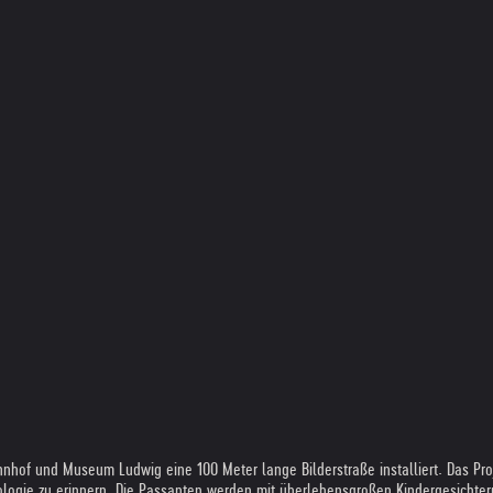
nhof und Museum Ludwig eine 100 Meter lange Bilderstraße installiert. Das Pr
ogie zu erinnern. Die Passanten werden mit überlebensgroßen Kindergesichtern k