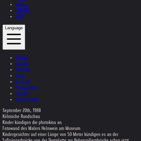
Videos
CONTACT
SHOP
Language
Austria
Ireland
Helvetia
Music
Museum
Photography
Theater
Kristallnacht
September 20th, 1988
Kölnische Rundschau
Kinder kündigen die photokina an
Fotowand des Malers Helnwein am Museum
Kindergesichter auf einer Länge von 50 Meter kündigen es an der
Fußgängerbrücke von der Domplatte zur Hohenzollernbrücke schon jetzt