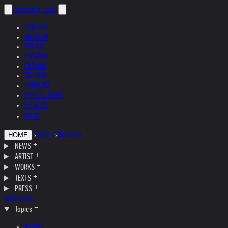
helnwein
.com
ENGLISH
DEUTSCH
POLSKI
ESPAÑOL
ČEŠTINA
ITALIANO
FRANÇAIS
РУССКИЙ
日本語
中文
›
Topics
›
Museum
HOME
NEWS
ARTIST
WORKS
TEXTS
PRESS
Interviews
Topics
Austria