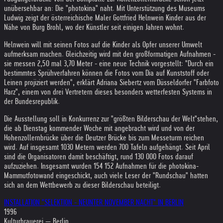
unübersehbar an: Die "photokina" naht. Mit Unterstützung des Museums
Ludwig zeigt der österreichische Maler Gottfried Helnwein Kinder aus der
Nähe von Burg Brohl, wo der Künstler seit einigen Jahren wohnt.
Helnwein will mit seinen Fotos auf die Kinder als Opfer unserer Umwelt
aufmerksam machen. Gleichzeitig wird mit den großformatigen Aufnahmen -
sie messen 2,50 mal 3,70 Meter - eine neue Technik vorgestellt: "Durch ein
bestimmtes Sprühverfahren können die Fotos vom Dia auf Kunststoff oder
Leinen projiziert werden", erklärt Adriana Siebertz vom Düsseldorfer "Farbfoto
Harz", einem von drei Vertretern dieses besonders wetterfesten Systems in
der Bundesrepublik.
Die Ausstellung soll in Konkurrenz zur "größten Bilderschau der Welt"stehen,
die ab Dienstag kommender Woche mit angebracht wird und von der
Hohenzollernbrücke über die Deutzer Brücke bis zum Messeturm reichen
wird. Auf insgesamt 1030 Metern werden 700 Tafeln aufgehängt. Seit April
sind die Organisatoren damit beschäftigt, rund 130 000 Fotos darauf
aufzuziehen. Insgesamt wurden 154 152 Aufnahmen für die photokina-
Mammutfotowand eingeschickt, auch viele Leser der "Rundschau" hatten
sich an dem Wettbewerb zu dieser Bilderschau beteiligt.
INSTALLATION "SELEKTION - NEUNTER NOVEMBER NACHT" IN BERLIN
1996
Kulturbrauerei — Berlin