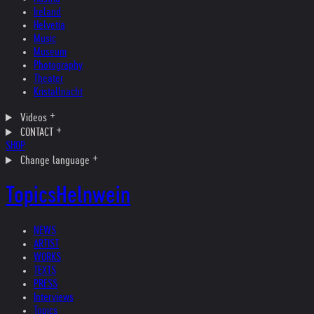
Ireland
Helvetia
Music
Museum
Photography
Theater
Kristallnacht
Videos
CONTACT
SHOP
Change language
Topics
Helnwein
NEWS
ARTIST
WORKS
TEXTS
PRESS
Interviews
Topics