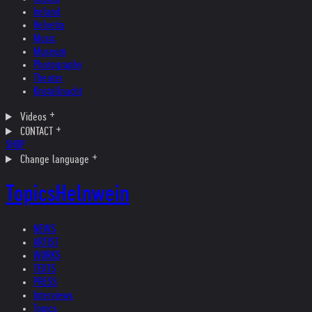
Ireland
Helvetia
Music
Museum
Photography
Theater
Kristallnacht
Videos
CONTACT
SHOP
Change language
Topics
Helnwein
NEWS
ARTIST
WORKS
TEXTS
PRESS
Interviews
Topics