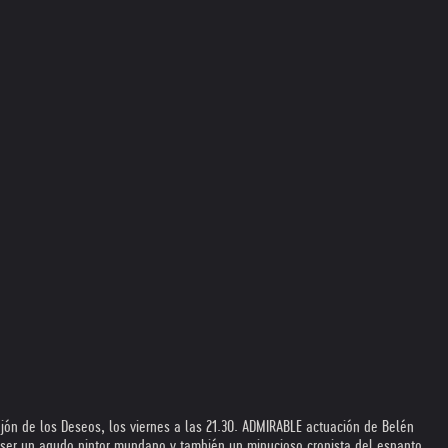
jón de los Deseos, los viernes a las 21.30. ADMIRABLE actuación de Belén
e ser un agudo pintor mundano y también un minucioso cronista del espanto