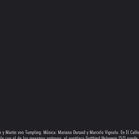
o y Martin von Tumpling. Música: Mariano Durand y Marcelo Vignolo. En El Calle
le con el de los maestros antiguos, el austríaco Gottfried Helnwein (52) pued