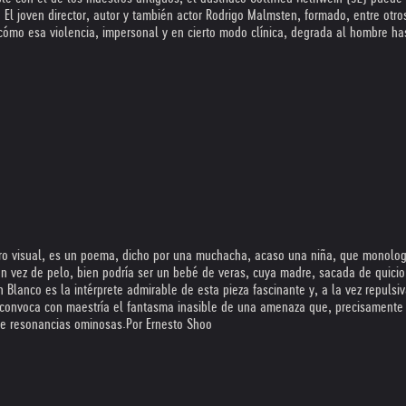
El joven director, autor y también actor Rodrigo Malmsten, formado, entre otros
cómo esa violencia, impersonal y en cierto modo clínica, degrada al hombre has
gistro visual, es un poema, dicho por una muchacha, acaso una niña, que monol
n vez de pelo, bien podría ser un bebé de veras, cuya madre, sacada de quicio p
lanco es la intérprete admirable de esta pieza fascinante y, a la vez repulsiva
convoca con maestría el fantasma inasible de una amenaza que, precisamente po
 de resonancias ominosas.
Por Ernesto Shoo