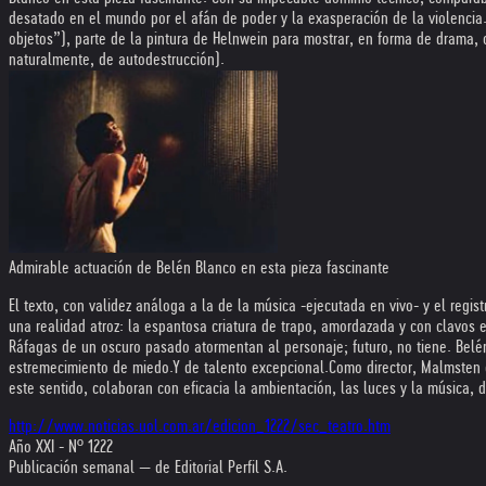
desatado en el mundo por el afán de poder y la exasperación de la violencia. 
objetos”), parte de la pintura de Helnwein para mostrar, en forma de drama, 
naturalmente, de autodestrucción).
Admirable actuación de Belén Blanco en esta pieza fascinante
El texto, con validez análoga a la de la música -ejecutada en vivo- y el re
una realidad atroz: la espantosa criatura de trapo, amordazada y con clavos e
Ráfagas de un oscuro pasado atormentan al personaje; futuro, no tiene. Belén B
estremecimiento de miedo.Y de talento excepcional.
Como director, Malmsten 
este sentido, colaboran con eficacia la ambientación, las luces y la música,
http://www.noticias.uol.com.ar/edicion_1222/sec_teatro.htm
Año XXI - Nº 1222
Publicación semanal — de Editorial Perfil S.A.