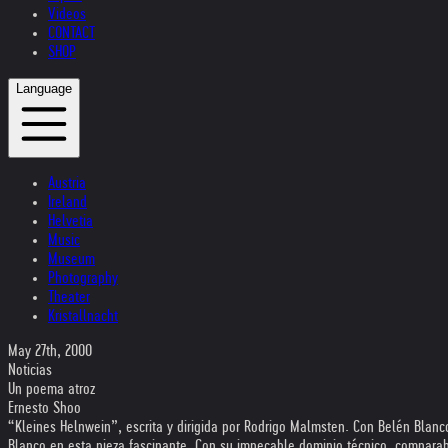
Videos
CONTACT
SHOP
Language
Austria
Ireland
Helvetia
Music
Museum
Photography
Theater
Kristallnacht
May 27th, 2000
Noticias
Un poema atroz
Ernesto Shoo
“Kleines Helnwein”, escrita y dirigida por Rodrigo Malmsten. Con Belén Blanc
Blanco en esta pieza fascinante. Con su impecable dominio técnico, comparab