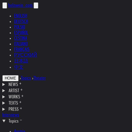
helnwein
.com
ENGLISH
DEUTSCH
POLSKI
ESPAÑOL
ČEŠTINA
ITALIANO
FRANÇAIS
РУССКИЙ
日本語
中文
›
Topics
›
Theater
HOME
NEWS
ARTIST
WORKS
TEXTS
PRESS
Interviews
Topics
Austria